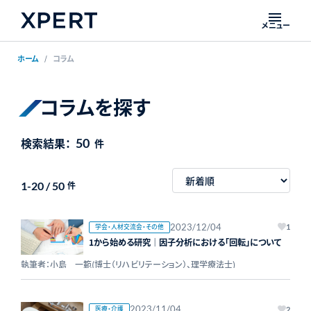
メニュー
ホーム
コラム
コラムを探す
検索結果：
50
件
1-20 / 50
件
2023/12/04
学会・人材交流会・その他
1
1から始める研究｜因子分析における「回転」について
執筆者：小島 一範(博士（リハビリテーション）、理学療法士)
2023/11/04
医療・介護
2