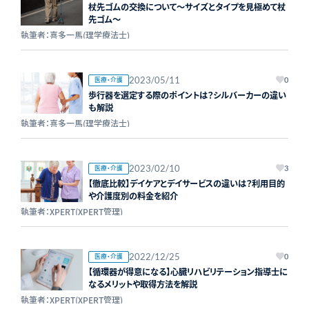
杖先ゴムの交換について～サイズとタイプを見極めて杖
先ゴム～
執筆者：喜多一馬(理学療法士)
2023/05/11
医療・介護
0
歩行器を選定する際のポイントは？シルバーカーの違い
も解説
執筆者：喜多一馬(理学療法士)
2023/02/10
医療・介護
3
【徹底比較】デイケアとデイサービスの違いは？利用目的
や介護度別の料金を紹介
執筆者：XPERT(XPERT管理)
2022/12/25
医療・介護
0
【循環器が得意になる】心臓リハビリテーション指導士に
なるメリットや取得方法を解説
執筆者：XPERT(XPERT管理)