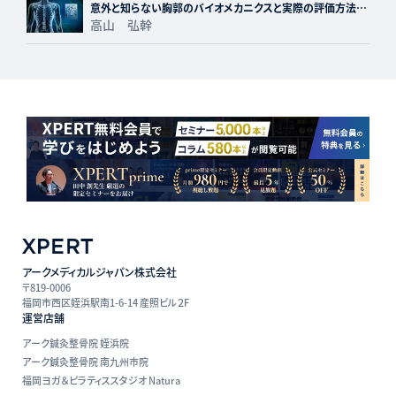
意外と知らない胸郭のバイオメカニクスと実際の評価方法に
ついて
高山 弘幹
アークメディカルジャパン株式会社
〒819-0006
福岡市西区姪浜駅南1-6-14 産照ビル２F
運営店舗
アーク鍼灸整骨院 姪浜院
アーク鍼灸整骨院 南九州市院
福岡ヨガ＆ピラティススタジオ Natura