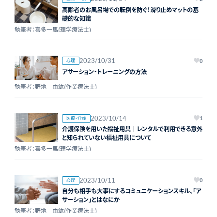
高齢者のお風呂場での転倒を防ぐ！滑り止めマットの基
礎的な知識
執筆者：喜多一馬(理学療法士)
2023/10/31
心理
0
アサーション・トレーニングの方法
執筆者：野地 由紘(作業療法士)
2023/10/14
医療・介護
1
介護保険を用いた福祉用具｜レンタルで利用できる意外
と知られていない福祉用具について
執筆者：喜多一馬(理学療法士)
2023/10/11
心理
0
自分も相手も大事にするコミュニケーションスキル、「ア
サーション」とはなにか
執筆者：野地 由紘(作業療法士)