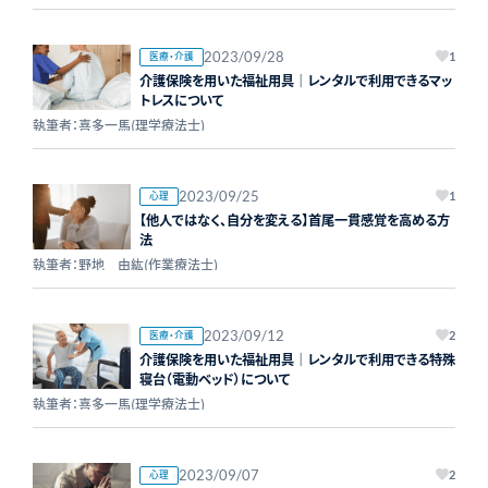
2023/09/28
医療・介護
1
介護保険を用いた福祉用具｜レンタルで利用できるマッ
トレスについて
執筆者：喜多一馬(理学療法士)
2023/09/25
心理
1
【他人ではなく、自分を変える】首尾一貫感覚を高める方
法
執筆者：野地 由紘(作業療法士)
2023/09/12
医療・介護
2
介護保険を用いた福祉用具｜レンタルで利用できる特殊
寝台（電動ベッド）について
執筆者：喜多一馬(理学療法士)
2023/09/07
心理
2