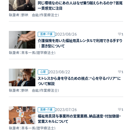
同じ環境なのにあの人はなぜ乗り越えられるのか？首尾
一貫感覚に注目
執筆者：野地 由紘(作業療法士)
2023/08/26
医療・介護
1
介護保険を用いた福祉用具レンタルで利用できる手すり
｜置き型について
執筆者：喜多一馬(理学療法士)
2023/08/22
心理
1
ストレスから身を守るための視点：“心を守るバリア”に
ついて解説
執筆者：野地 由紘(作業療法士)
2023/07/26
医療・介護
1
福祉用具貸与事業所の営業業務、納品速度・付加価値・
営業スキルについて
執筆者：喜多一馬(理学療法士)