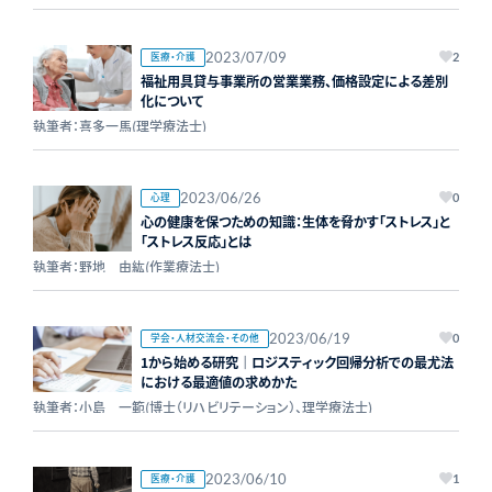
2023/07/09
医療・介護
2
福祉用具貸与事業所の営業業務、価格設定による差別
化について
執筆者：喜多一馬(理学療法士)
2023/06/26
心理
0
心の健康を保つための知識：生体を脅かす「ストレス」と
「ストレス反応」とは
執筆者：野地 由紘(作業療法士)
2023/06/19
学会・人材交流会・その他
0
1から始める研究｜ロジスティック回帰分析での最尤法
における最適値の求めかた
執筆者：小島 一範(博士（リハビリテーション）、理学療法士)
2023/06/10
医療・介護
1