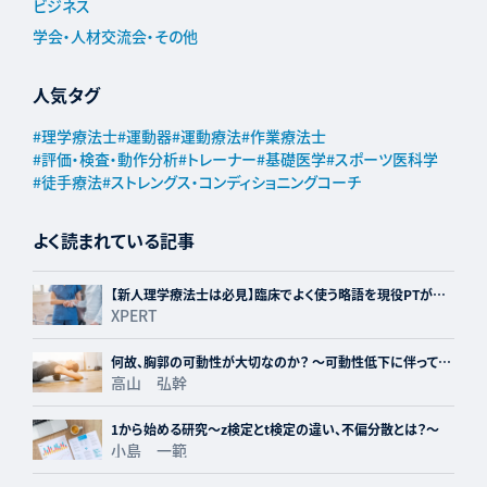
ビジネス
学会・人材交流会・その他
人気タグ
#
理学療法士
#
運動器
#
運動療法
#
作業療法士
#
評価・検査・動作分析
#
トレーナー
#
基礎医学
#
スポーツ医科学
#
徒手療法
#
ストレングス・コンディショニングコーチ
よく読まれている記事
【新人理学療法士は必見】臨床でよく使う略語を現役PTが紹
介！
XPERT
何故、胸郭の可動性が大切なのか？ ～可動性低下に伴って生
じる障害とあわせて解説～
高山 弘幹
1から始める研究〜z検定とt検定の違い、不偏分散とは？〜
小島 一範