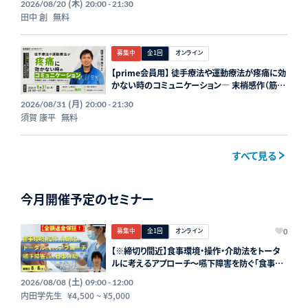
(木)
2026/08/20
20:00 - 21:30
TKA前後のリハビリテーション
田中 創
無料
募集中
全1回
オンライン
【prime会員用】 徒手療法や運動療法が疼痛に効
かない時のコミュニケーション― 末梢感作（筋
膜）と中枢感作（運動恐怖も含む）―
(月)
2026/08/31
20:00 - 21:30
須賀 康平
無料
すべて見る
今月開催予定のセミナー
募集中
全1回
オンライン
0
【※締切り間近】食事環境・操作・介助法をトータ
ルに考えるアプローチ～嚥下障害を防ぐ「食事介
助」の実際～講師：内田学先生【主催：セラピスト
(土)
2026/08/08
09:00 - 12:00
フォーライフ】
内田学先生
¥4,500
~
¥5,000