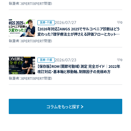
執筆者：XPERT(XPERT管理)
2026/07/27
医療・介護
0
【2026年対応】AWGS 2025でサルコペニア診断はどう
変わった？理学療法士が押さえる評価フローとカットオ
フ値
執筆者：XPERT(XPERT管理)
2026/07/23
医療・介護
0
【保存版】ROM（関節可動域）測定 完全ガイド｜2022年
改訂対応・基本軸と移動軸、制限因子の見極め方
執筆者：XPERT(XPERT管理)
コラムをもっと探す