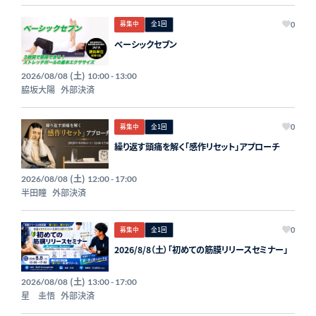
募集中
全1回
0
ベーシックセブン
(土)
2026/08/08
10:00 - 13:00
脇坂大陽
外部決済
募集中
全1回
0
繰り返す頭痛を解く「感作リセット」アプローチ
(土)
2026/08/08
12:00 - 17:00
半田瞳
外部決済
募集中
全1回
0
2026/8/8（土）「初めての筋膜リリースセミナー」
(土)
2026/08/08
13:00 - 17:00
星 圭悟
外部決済