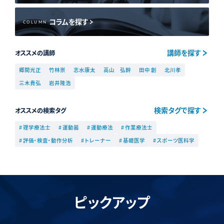
コラムを探す
COLUMN
講師を探す
オススメの講師
郷間光正
竹林崇
志水康太
高山 弘幹
田中 創
北川孝
三木貴弘
岩井隆浩
検索タグで探す
オススメの検索タグ
# 理学療法士
# 運動器
# 運動療法
# 作業療法士
# 評価・検査・動作分析
# トレーナー
# 基礎医学
# スポーツ医科学
ピックアップ