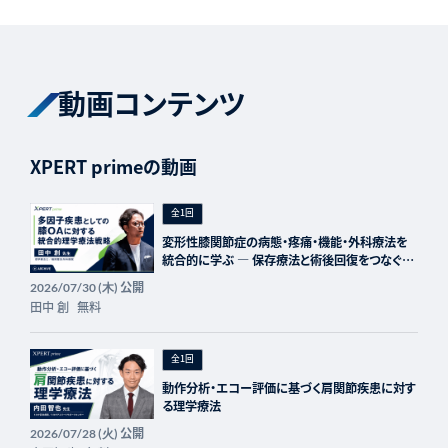
動画コンテンツ
XPERT primeの動画
全1回
変形性膝関節症の病態・疼痛・機能・外科療法を
統合的に学ぶ ― 保存療法と術後回復をつなぐ全
5回プログラム ― 第4回：多因子疾患としての膝
公開
2026/07/30 (木)
OAに対する統合的理学療法戦略
田中 創
無料
全1回
動作分析・エコー評価に基づく肩関節疾患に対す
る理学療法
公開
2026/07/28 (火)