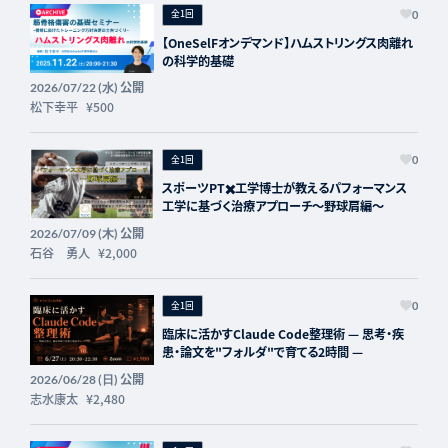
全1回
0
【OneSelFオンデマンド】ハムストリングス肉離れ
の科学的基礎
公開
2026/07/22 (水)
松下幸平
¥500
全1回
0
スポーツPT✖️工学博士が教えるパフォーマンス
工学に基づく治療アプローチ〜野球肩編〜
公開
2026/07/09 (木)
石谷 勇人
¥2,000
全1回
0
臨床に活かすClaude Code整理術 — 思考・疾
患・論文を"フォルダ"で育てる2時間 —
公開
2026/06/28 (日)
志水康太
¥2,480