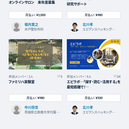
オンラインサロン 来年度募集
研究サポート
月払い：
月払い：
¥1,000
¥980
堀内寛之
北川孝
木戸整形外科
エビデンスハッキングラ
ボ
参加メンバー：2人
参加メンバー：9人
5
24
ファミリハ実験室
エビラボ―「探す・読む・活用する」を
最短距離で！―
月払い：
月払い：
¥980
¥500
中川将吾
北川孝
茨城県立医療大学付属病
エビデンスハッキングラ
院
ボ