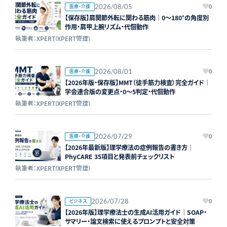
2026/08/05
医療・介護
0
【保存版】肩関節外転に関わる筋肉｜0〜180°の角度別
作用・肩甲上腕リズム・代償動作
執筆者：XPERT(XPERT管理)
2026/08/01
医療・介護
0
【2026年版・保存版】MMT（徒手筋力検査）完全ガイド｜
学会連合版の変更点・0〜5判定・代償動作
執筆者：XPERT(XPERT管理)
2026/07/29
医療・介護
0
【2026年最新版】理学療法の症例報告の書き方｜
PhyCARE 35項目と発表前チェックリスト
執筆者：XPERT(XPERT管理)
2026/07/28
ビジネス
0
【2026年版】理学療法士の生成AI活用ガイド｜SOAP・
サマリー・論文検索に使えるプロンプトと安全対策