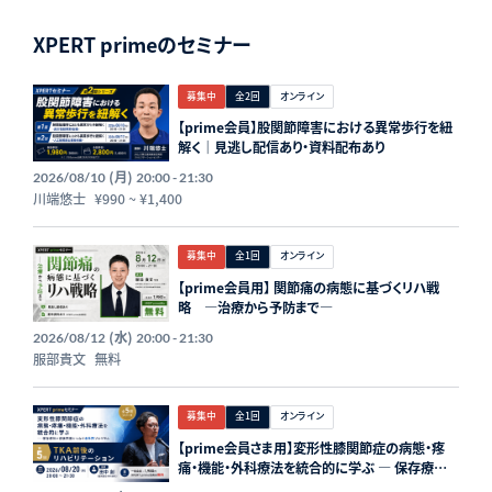
XPERT primeのセミナー
募集中
全2回
オンライン
【prime会員】股関節障害における異常歩行を紐
解く｜見逃し配信あり・資料配布あり
(月)
2026/08/10
20:00 - 21:30
川端悠士
¥990
~
¥1,400
募集中
全1回
オンライン
【prime会員用】 関節痛の病態に基づくリハ戦
略 ―治療から予防まで―
(水)
2026/08/12
20:00 - 21:30
服部貴文
無料
募集中
全1回
オンライン
【prime会員さま用】変形性膝関節症の病態・疼
痛・機能・外科療法を統合的に学ぶ ― 保存療法と
術後回復をつなぐ全5回プログラム ― 第5回：