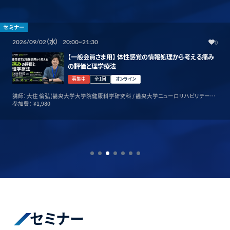
セミナー
（水）
2026/09/02
20:00~21:30
0
【一般会員さま用】 体性感覚の情報処理から考える痛み
の評価と理学療法
募集中
全1回
オンライン
講師：大住 倫弘(畿央大学大学院健康科学研究科 / 畿央大学ニューロリハビリテーシ
ョン研究センター)
参加費：
¥1,980
セミナー