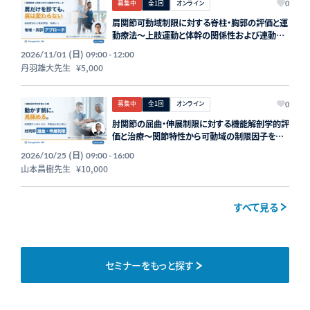
募集中
全1回
オンライン
0
肩関節可動域制限に対する脊柱・胸郭の評価と運
動療法〜上肢運動と体幹の関係性および連動
性〜 講師：丹羽雄大先生【主催：セラピストフォ
(日)
2026/11/01
09:00 - 12:00
ーライフ】
丹羽雄大先生
¥5,000
募集中
全1回
オンライン
0
肘関節の屈曲・伸展制限に対する機能解剖学的評
価と治療～関節特性から可動域の制限因子を見
極める～ 講師：山本昌樹先生【主催：セラピスト
(日)
2026/10/25
09:00 - 16:00
フォーライフ】
山本昌樹先生
¥10,000
すべて見る
セミナーをもっと探す