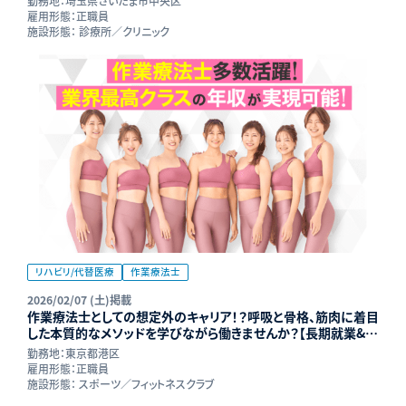
勤務地：
埼玉県さいたま市中央区
雇用形態：
正職員
施設形態：
診療所／クリニック
リハビリ/代替医療
作業療法士
2026/02/07 (土)掲載
作業療法士としての想定外のキャリア！？呼吸と骨格、筋肉に着目
した本質的なメソッドを学びながら働きませんか？【長期就業&年
収UP可能】
勤務地：
東京都港区
雇用形態：
正職員
施設形態：
スポーツ／フィットネスクラブ