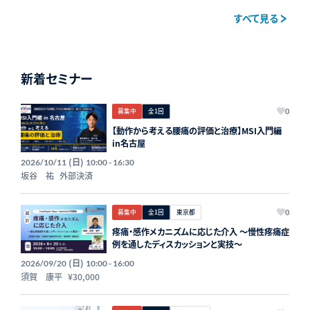
すべて見る
新着セミナー
募集中
全1回
0
【動作から考える腰痛の評価と治療】MSI入門編
in名古屋
(日)
2026/10/11
10:00 - 16:30
坂谷 祐
外部決済
募集中
全1回
東京都
0
疼痛・感作メカニズムに応じた介入 〜慢性疼痛症
例を通したディスカッションと実技〜
(日)
2026/09/20
10:00 - 16:00
須賀 康平
¥30,000