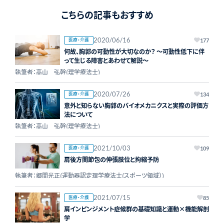
こちらの記事もおすすめ
2020/06/16
医療・介護
177
何故、胸郭の可動性が大切なのか？ ～可動性低下に伴
って生じる障害とあわせて解説～
執筆者：高山 弘幹(理学療法士)
2020/07/26
医療・介護
134
意外と知らない胸郭のバイオメカニクスと実際の評価方
法について
執筆者：高山 弘幹(理学療法士)
2021/10/03
医療・介護
109
肩後方関節包の伸張肢位と拘縮予防
執筆者：郷間光正(運動器認定理学療法士(スポーツ領域）)
2021/07/15
医療・介護
85
肩インピンジメント症候群の基礎知識と運動×機能解剖
学