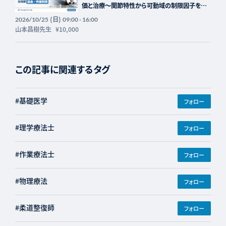
価と治療～関節特性から可動域の制限因子を見
極める～ 講師：山本昌樹先生【主催：セラピスト
(日)
2026/10/25
09:00 - 16:00
フォーライフ】
山本昌樹先生
¥10,000
この記事に関連するタグ
#基礎医学
フォロー
#理学療法士
フォロー
#作業療法士
フォロー
#物理療法
フォロー
#柔道整復師
フォロー