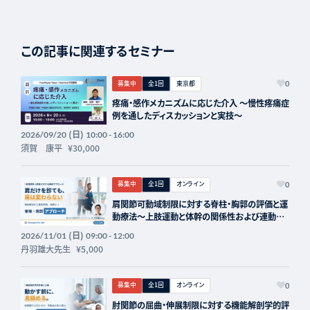
この記事に関連するセミナー
募集中
全1回
東京都
0
疼痛・感作メカニズムに応じた介入 〜慢性疼痛症
例を通したディスカッションと実技〜
(日)
2026/09/20
10:00 - 16:00
須賀 康平
¥30,000
募集中
全1回
オンライン
0
肩関節可動域制限に対する脊柱・胸郭の評価と運
動療法〜上肢運動と体幹の関係性および連動
性〜 講師：丹羽雄大先生【主催：セラピストフォ
(日)
2026/11/01
09:00 - 12:00
ーライフ】
丹羽雄大先生
¥5,000
募集中
全1回
オンライン
0
肘関節の屈曲・伸展制限に対する機能解剖学的評