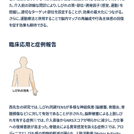
た、介入前の詳細な問診により、しびれの質・部位・誘発因子（感覚、運動）を
把握し、適切なターゲット部位を設定することが、効果の最大化につながる。
さらに、運動療法と併用することで脳内マップの再編成や行為主体感の回復
を促す効果も期待できる。
臨床応用と症例報告
西先生の研究では、しびれ同調TENSが多様な神経疾患（脳梗塞、脊髄炎、脊
髄損傷など）に対して有効であることが示された。脳幹梗塞による上肢しび
れを有する症例①では、介入直後からNRSスコアが明らかに減少し、力仕事
への復帰意欲が高まった。脊髄炎による異常感覚を訴える症例②では、アロ
ディニアとしびれ感の即時的軽減が得られ、上肢活動量（Motor Activity