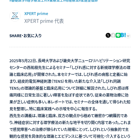
#基礎医学
#理学療法士
#作業療法士
#物理療法
#柔道整復師
XPERT prime
XPERT prime 代表
SHARE
・
お気に入り
2025年5月22日、長崎大学および畿央大学ニューロリハビリテーション研究
センターの西祐樹先生によるセミナー「しびれ感に対する新規理学療法の理
論と臨床応用」が開催された。本セミナーでは、しびれ感の病態と定義に始
まり、経皮的電気神経刺激（TENS）を用いた新たな介入法「しびれ同調
TENS」の理論的基盤と臨床応用について詳細に解説された。しびれ感は疼
痛同様に日常生活に著しい障害を及ぼす症状であり、従来の薬物治療に効
果が乏しい症例も多い。本レポートでは、セミナーの全体を通して得られた知
見を整理し、特に臨床実践への示唆を中心に報告する。
西先生の講義は、理論と臨床、双方の観点から極めて緻密かつ網羅的であ
り、神経症状に対する理学療法の新たな地平を切り開く内容であった。これま
で感覚障害への治療が限られていた現場にとって、しびれという抽象的で主
観的な感覚を具体的な理論とエビデンスに基づいて可視化・介入するという