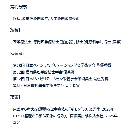
【専門分野】
疼痛，変形性膝関節症，人工膝関節置換術
【資格】
理学療法士，専門理学療法士（運動器），修士（健康科学），博士（医学）
【受賞歴】
第28回 日本ペインリハビリテーション学会学術大会 最優秀賞
第32回 福岡県理学療法士学会 優秀賞
第12回 日本リハビリテーション栄養学会学術集会 最優秀賞
第6回 日本運動器理学療法学会 大会長賞
【著書】
原因から考える！運動器理学療法の"ギモン"80. 文光堂，2025年
PT・OT基礎から学ぶ画像の読み方. 医歯薬出版株式会社, 2025年
など