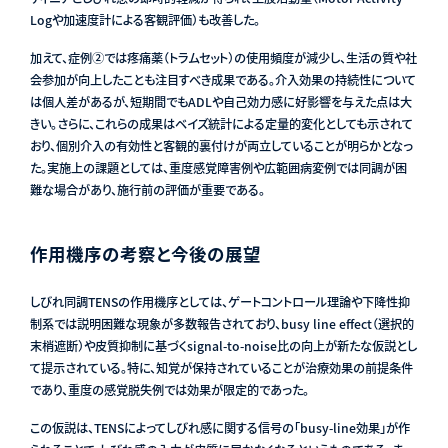
Logや加速度計による客観評価）も改善した。
加えて、症例②では疼痛薬（トラムセット）の使用頻度が減少し、生活の質や社
会参加が向上したことも注目すべき成果である。介入効果の持続性について
は個人差があるが、短期間でもADLや自己効力感に好影響を与えた点は大
きい。さらに、これらの成果はベイズ統計による定量的変化としても示されて
おり、個別介入の有効性と客観的裏付けが両立していることが明らかとなっ
た。実施上の課題としては、重度感覚障害例や広範囲病変例では同調が困
難な場合があり、施行前の評価が重要である。
作用機序の考察と今後の展望
しびれ同調TENSの作用機序としては、ゲートコントロール理論や下降性抑
制系では説明困難な現象が多数報告されており、busy line effect（選択的
末梢遮断）や皮質抑制に基づくsignal-to-noise比の向上が新たな仮説とし
て提示されている。特に、知覚が保持されていることが治療効果の前提条件
であり、重度の感覚脱失例では効果が限定的であった。
この仮説は、TENSによってしびれ感に関する信号の「busy-line効果」が作