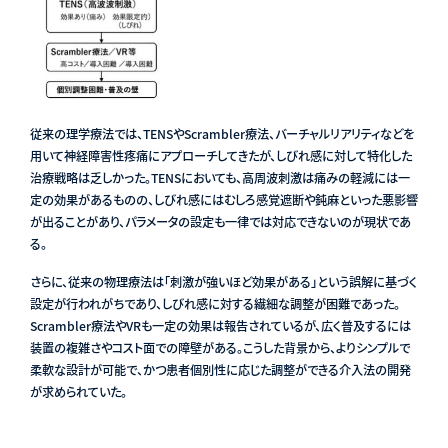
従来の理学療法では、TENSやScrambler療法、バーチャルリアリティなどを
用いて神経障害性疼痛にアプローチしてきたが、しびれ感に対して特化した
治療戦略は乏しかった。TENSにおいても、高周波刺激は痛みの軽減には一
定の効果があるものの、しびれ感にはむしろ感覚遮断や鈍麻といった悪影響
が出ることがあり、パラメータの設定も一律では対応できないのが現状であ
る。
さらに、従来の物理療法は「刺激が強いほど効果がある」という誤解に基づく
設定が行われがちであり、しびれ感に対する繊細な調整が困難であった。
Scrambler療法やVRも一定の効果は報告されているが、広く普及するには
装置の複雑さやコスト面での障壁がある。こうした背景から、よりシンプルで
柔軟な設計が可能で、かつ患者個別性に応じた調整ができる介入法の開発
が求められていた。