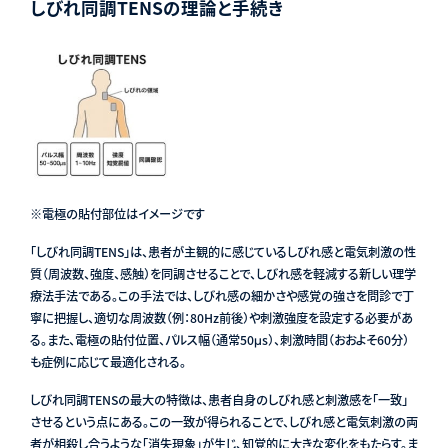
しびれ同調TENSの理論と手続き
※電極の貼付部位はイメージです
「しびれ同調TENS」は、患者が主観的に感じているしびれ感と電気刺激の性
質（周波数、強度、感触）を同調させることで、しびれ感を軽減する新しい理学
療法手法である。この手法では、しびれ感の細かさや感覚の強さを問診で丁
寧に把握し、適切な周波数（例：80Hz前後）や刺激強度を設定する必要があ
る。また、電極の貼付位置、パルス幅（通常50μs）、刺激時間（おおよそ60分）
も症例に応じて最適化される。
しびれ同調TENSの最大の特徴は、患者自身のしびれ感と刺激感を「一致」
させるという点にある。この一致が得られることで、しびれ感と電気刺激の両
者が相殺し合うような「消失現象」が生じ、知覚的に大きな変化をもたらす。ま