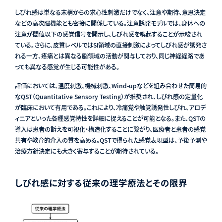
しびれ感は単なる末梢からの求心性刺激だけでなく、注意や期待、意思決定
などの高次脳機能とも密接に関係している。注意誘発モデルでは、身体への
注意が閾値以下の感覚信号を開示し、しびれ感を喚起することが示唆され
ている。さらに、皮質レベルではSⅠ領域の直接刺激によってしびれ感が誘発さ
れる一方、疼痛とは異なる脳領域の活動が関与しており、同じ神経経路であ
っても異なる感覚が生じる可能性がある。
評価においては、温度刺激、機械刺激、Wind-upなどを組み合わせた簡易的
なQST（Quantitative Sensory Testing）が推奨され、しびれ感の定量化
が臨床において有用である。これにより、冷痛覚や触覚誘発性しびれ、アロデ
ィニアといった各種感覚特性を詳細に捉えることが可能となる。また、QSTの
導入は患者の訴えを可視化・構造化することに繋がり、医療者と患者の感覚
共有や教育的介入の質を高める。QSTで得られた感覚表現型は、予後予測や
治療方針決定にも大きく寄与することが期待されている。
しびれ感に対する従来の理学療法とその限界