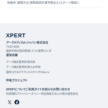
執筆者：郷間光正(運動器認定理学療法士(スポーツ領域）)
アークメディカルジャパン株式会社
〒819-0006
福岡市西区姪浜駅南1-6-14 産照ビル２F
運営店舗
アーク鍼灸整骨院 姪浜院
アーク鍼灸整骨院 南九州市院
福岡ヨガ＆ピラティススタジオ Natura
呼吸プロジェクト
XPERTについて
ご利用ガイド
お知らせ
お問い合わせ
利用規約
プライバシーポリシー
特定商取引法上の表示
運営会社
Twitterページ
Facebookページ