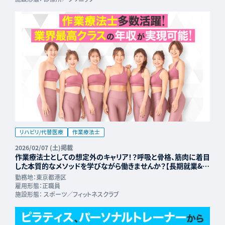
リハビリ/代替医療
作業療法士
2026/02/07 (土)掲載
作業療法士としての想定外のキャリア！？呼吸と骨格、筋肉に着目
した本質的なメソッドを学びながら働きませんか？【長期就業&年
収UP可能】
勤務地：
東京都港区
雇用形態：
正職員
施設形態：
スポーツ／フィットネスクラブ