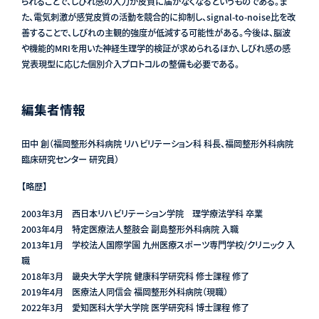
られることで、しびれ感の入力が皮質に届かなくなるというものである。ま
た、電気刺激が感覚皮質の活動を競合的に抑制し、signal-to-noise比を改
善することで、しびれの主観的強度が低減する可能性がある。今後は、脳波
や機能的MRIを用いた神経生理学的検証が求められるほか、しびれ感の感
覚表現型に応じた個別介入プロトコルの整備も必要である。
編集者情報
田中 創（福岡整形外科病院 リハビリテーション科 科長、福岡整形外科病院
臨床研究センター 研究員）
【略歴】
2003年3月 西日本リハビリテーション学院 理学療法学科 卒業
2003年4月 特定医療法人整肢会 副島整形外科病院 入職
2013年1月 学校法人国際学園 九州医療スポーツ専門学校/クリニック 入
職
2018年3月 畿央大学大学院 健康科学研究科 修士課程 修了
2019年4月 医療法人同信会 福岡整形外科病院（現職）
2022年3月 愛知医科大学大学院 医学研究科 博士課程 修了