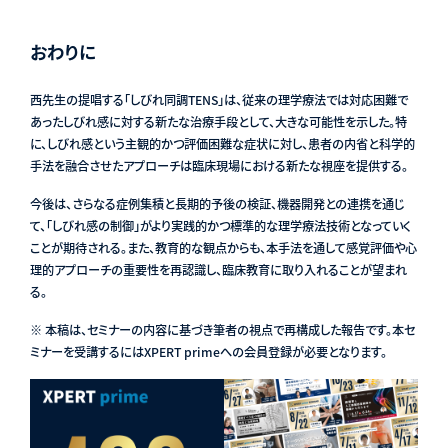
おわりに
西先生の提唱する「しびれ同調TENS」は、従来の理学療法では対応困難で
あったしびれ感に対する新たな治療手段として、大きな可能性を示した。特
に、しびれ感という主観的かつ評価困難な症状に対し、患者の内省と科学的
手法を融合させたアプローチは臨床現場における新たな視座を提供する。
今後は、さらなる症例集積と長期的予後の検証、機器開発との連携を通じ
て、「しびれ感の制御」がより実践的かつ標準的な理学療法技術となっていく
ことが期待される。また、教育的な観点からも、本手法を通して感覚評価や心
理的アプローチの重要性を再認識し、臨床教育に取り入れることが望まれ
る。
※ 本稿は、セミナーの内容に基づき筆者の視点で再構成した報告です。本セ
ミナーを受講するにはXPERT primeへの会員登録が必要となります。