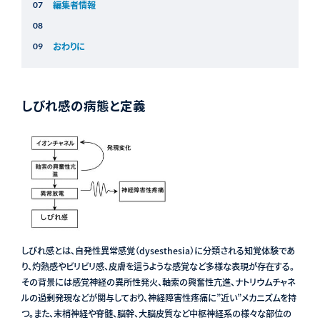
編集者情報
おわりに
しびれ感の病態と定義
しびれ感とは、自発性異常感覚（dysesthesia）に分類される知覚体験であ
り、灼熱感やビリビリ感、皮膚を這うような感覚など多様な表現が存在する。
その背景には感覚神経の異所性発火、軸索の興奮性亢進、ナトリウムチャネ
ルの過剰発現などが関与しており、神経障害性疼痛に”近い”メカニズムを持
つ。また、末梢神経や脊髄、脳幹、大脳皮質など中枢神経系の様々な部位の