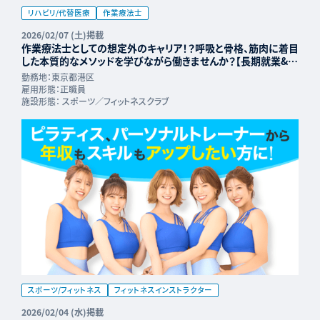
リハビリ/代替医療
作業療法士
2026/02/07 (土)掲載
作業療法士としての想定外のキャリア！？呼吸と骨格、筋肉に着目
した本質的なメソッドを学びながら働きませんか？【長期就業&年
収UP可能】
勤務地：
東京都港区
雇用形態：
正職員
施設形態：
スポーツ／フィットネスクラブ
スポーツ/フィットネス
フィットネスインストラクター
2026/02/04 (水)掲載