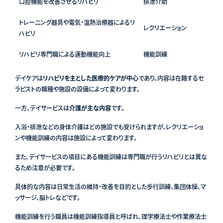
口腔機能を改善させるリハビリ
排泄介助
トレーニング器具や電気・温熱治療器によるリ
レクリエーション
ハビリ
リハビリ専門職による運動機能向上
機能訓練
デイケアは
リハビリを主とした医療的ケアが中心
であり、内容は在籍するセ
ラピストの職種や施設の設備によって変わります。
一方、デイサービスは
介護が主な内容
です。
入浴・排泄などの身体介護はどの施設でも受けられますが、レクリエーショ
ンや機能訓練の内容は施設によって変わります。
また、デイサービスの項目にある機能訓練は専門職が行うリハビリとは異な
るため注意が必要です。
具体的な内容は日常生活の維持・改善を目的とした歩行訓練、集団体操、マ
ッサージ、脳トレなどです。
機能訓練を行う職員は機能訓練指導員と呼ばれ、理学療法士や作業療法士