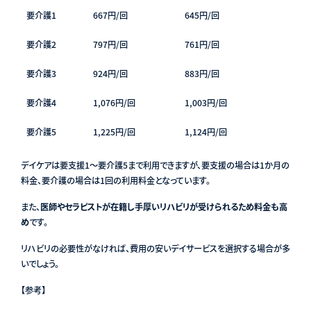
要介護1
667円/回
645円/回
要介護2
797円/回
761円/回
要介護3
924円/回
883円/回
要介護4
1,076円/回
1,003円/回
要介護5
1,225円/回
1,124円/回
デイケアは要支援1〜要介護5まで利用できますが、要支援の場合は1か月の
料金、要介護の場合は1回の利用料金となっています。
また、
医師やセラピストが在籍し手厚いリハビリが受けられるため料金も高
め
です。
リハビリの必要性がなければ、費用の安いデイサービスを選択する場合が多
いでしょう。
【参考】