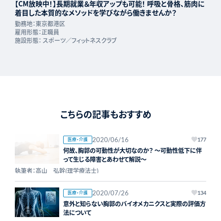
【CM放映中！】長期就業＆年収アップも可能！ 呼吸と骨格、筋肉に
着目した本質的なメソッドを学びながら働きませんか？
勤務地：
東京都港区
雇用形態：
正職員
施設形態：
スポーツ／フィットネスクラブ
こちらの記事もおすすめ
2020/06/16
医療・介護
177
何故、胸郭の可動性が大切なのか？ ～可動性低下に伴
って生じる障害とあわせて解説～
執筆者：高山 弘幹(理学療法士)
2020/07/26
医療・介護
134
意外と知らない胸郭のバイオメカニクスと実際の評価方
法について