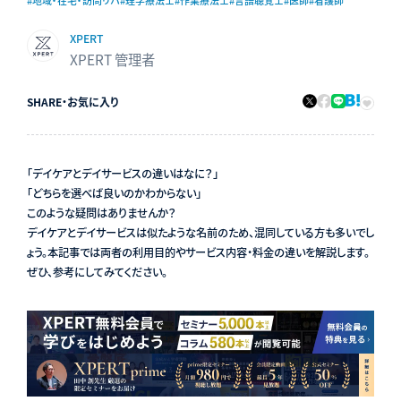
#地域・在宅・訪問リハ
#理学療法士
#作業療法士
#言語聴覚士
#医師
#看護師
XPERT
XPERT 管理者
SHARE
・
お気に入り
「デイケアとデイサービスの違いはなに？」
「どちらを選べば良いのかわからない」
このような疑問はありませんか？
デイケアとデイサービスは似たような名前のため、混同している方も多いでし
ょう。本記事では両者の利用目的やサービス内容・料金の違いを解説します。
ぜひ、参考にしてみてください。