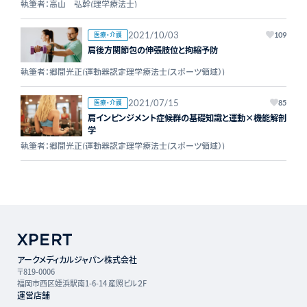
執筆者：高山 弘幹(理学療法士)
2021/10/03
医療・介護
109
肩後方関節包の伸張肢位と拘縮予防
執筆者：郷間光正(運動器認定理学療法士(スポーツ領域）)
2021/07/15
医療・介護
85
肩インピンジメント症候群の基礎知識と運動×機能解剖
学
執筆者：郷間光正(運動器認定理学療法士(スポーツ領域）)
アークメディカルジャパン株式会社
〒819-0006
福岡市西区姪浜駅南1-6-14 産照ビル２F
運営店舗