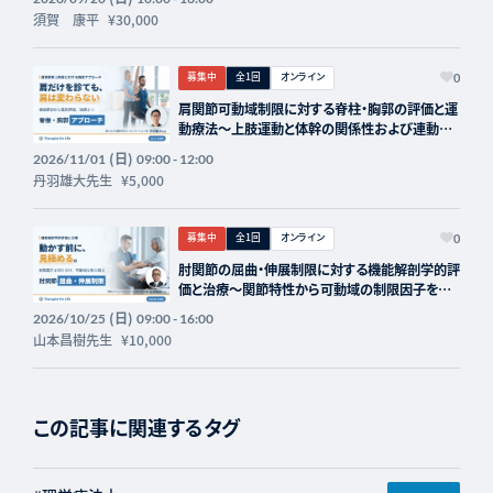
須賀 康平
¥30,000
募集中
全1回
オンライン
0
肩関節可動域制限に対する脊柱・胸郭の評価と運
動療法〜上肢運動と体幹の関係性および連動
性〜 講師：丹羽雄大先生【主催：セラピストフォ
(日)
2026/11/01
09:00 - 12:00
ーライフ】
丹羽雄大先生
¥5,000
募集中
全1回
オンライン
0
肘関節の屈曲・伸展制限に対する機能解剖学的評
価と治療～関節特性から可動域の制限因子を見
極める～ 講師：山本昌樹先生【主催：セラピスト
(日)
2026/10/25
09:00 - 16:00
フォーライフ】
山本昌樹先生
¥10,000
この記事に関連するタグ