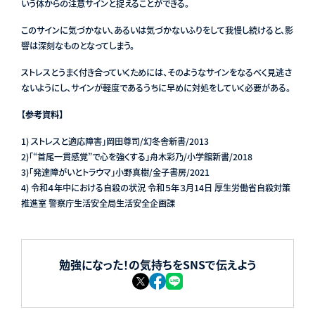
いう体からの注意サインと捉えることができる。
このサインに気づかない、あるいは気づかないふりをして我慢し続けると、影
響は深刻なものとなってしまう。
ストレスとうまく付き合っていくためには、そのようなサインをなるべく見逃さ
ないようにし、サインが軽度であるうちに早めに対処をしていく必要がある。
【参考資料】
1) ストレスと適応障害」岡田尊司/幻冬舎新書/2013
2)
「“首尾一貫感覚”で心を強くする」舟木彩乃/小学館新書/2018
3)「発達障がいとトラウマ」小野真樹/金子書房/2021
4) 令和４年中における自殺の状況 令和５年３月14日 厚生労働省自殺対策
推進室 警察庁生活安全局生活安全企画課
勉強になった！の気持ちをSNSで伝えよう