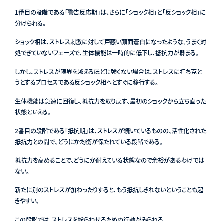
1番目の段階である「警告反応期」は、さらに「ショック相」と「反ショック相」に
分けられる。
ショック相は、ストレス刺激に対して戸惑い顔面蒼白になったような、うまく対
処できていないフェーズで、生体機能は一時的に低下し、抵抗力が弱まる。
しかし、ストレスが限界を越えるほどに強くない場合は、ストレスに打ち克と
うとするプロセスである反ショック相へとすぐに移行する。
生体機能は急速に回復し、抵抗力を取り戻す、最初のショックから立ち直った
状態といえる。
2番目の段階である「抵抗期」は、ストレスが続いているものの、活性化された
抵抗力との間で、どうにか均衡が保たれている段階である。
抵抗力を高めることで、どうにか耐えている状態なので余裕があるわけでは
ない。
新たに別のストレスが加わったりすると、もう抵抗しきれないということも起
きやすい。
この段階では、ストレスを紛らわせるための行動がみられる。