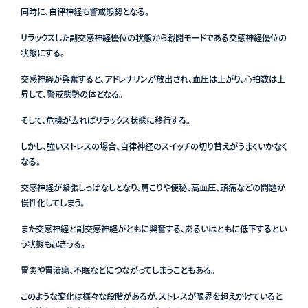
同時に、自律神経も警戒態勢となる。
リラックスした副交感神経優位の状態から戦闘モードである交感神経優位の
状態にする。
交感神経が興奮すると、アドレナリンが放出され、血圧は上がり、心拍数は上
昇して、警戒態勢の体となる。
そして、危機が去ればリラックス状態に移行する。
しかし、強いストレスの場合、自律神経のスイッチの切り替えがうまくいかなく
なる。
交感神経が緊張しっぱなしとなり、肩こりや便秘、高血圧、頭痛などの問題が
慢性化してしまう。
また交感神経と副交感神経がともに興奮する、あるいはともに低下するとい
う状態も起きうる。
胃炎や胃潰瘍、不眠などにつながってしまうこともある。
このような変化は様々な段階があるが、ストレスが限界を超えかけていると