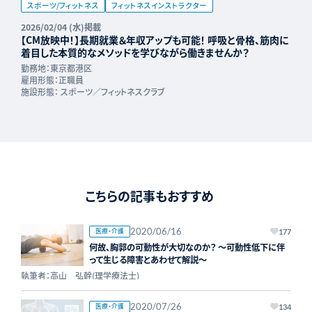
スポーツ/フィットネス
フィットネスインストラクター
2026/02/04 (水)掲載
【CM放映中！】長期就業＆年収アップも可能！ 呼吸と骨格、筋肉に
着目した本質的なメソッドを学びながら働きませんか？
勤務地：
東京都港区
雇用形態：
正職員
施設形態：
スポーツ／フィットネスクラブ
こちらの記事もおすすめ
2020/06/16
医療・介護
177
何故、胸郭の可動性が大切なのか？ ～可動性低下に伴
って生じる障害とあわせて解説～
執筆者：高山 弘幹(理学療法士)
2020/07/26
医療・介護
134