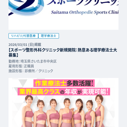
リハビリ/代替医療
理学療法士
2026/03/01 (日)掲載
【スポーツ整形外科クリニック新規開院：熱意ある理学療法士大
募集】
勤務地：
埼玉県さいたま市中央区
雇用形態：
正職員
施設形態：
診療所／クリニック