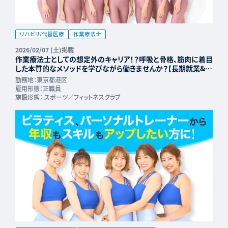
リハビリ/代替医療
作業療法士
2026/02/07 (土)掲載
作業療法士としての想定外のキャリア！？呼吸と骨格、筋肉に着目
した本質的なメソッドを学びながら働きませんか？【長期就業&年
収UP可能】
勤務地：
東京都港区
雇用形態：
正職員
施設形態：
スポーツ／フィットネスクラブ