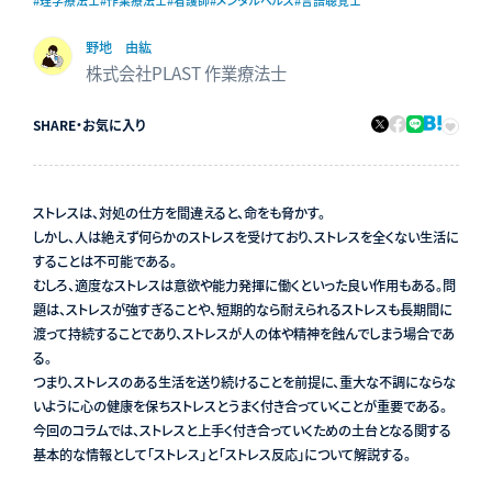
#理学療法士
#作業療法士
#看護師
#メンタルヘルス
#言語聴覚士
野地 由紘
株式会社PLAST 作業療法士
SHARE
・
お気に入り
ストレスは、対処の仕方を間違えると、命をも脅かす。
しかし、人は絶えず何らかのストレスを受けており、ストレスを全くない生活に
することは不可能である。
むしろ、適度なストレスは意欲や能力発揮に働くといった良い作用もある。問
題は、ストレスが強すぎることや、短期的なら耐えられるストレスも長期間に
渡って持続することであり、ストレスが人の体や精神を蝕んでしまう場合であ
る。
つまり、ストレスのある生活を送り続けることを前提に、重大な不調にならな
いように心の健康を保ちストレスとうまく付き合っていくことが重要である。
今回のコラムでは、ストレスと上手く付き合っていくための土台となる関する
基本的な情報として「ストレス」と「ストレス反応」について解説する。