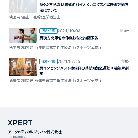
意外と知らない胸郭のバイオメカニクスと実際の評価方
法について
執筆者：高山 弘幹(理学療法士)
2021/10/03
医療・介護
109
肩後方関節包の伸張肢位と拘縮予防
執筆者：郷間光正(運動器認定理学療法士(スポーツ領域）)
2021/07/15
医療・介護
85
肩インピンジメント症候群の基礎知識と運動×機能解剖
学
執筆者：郷間光正(運動器認定理学療法士(スポーツ領域）)
アークメディカルジャパン株式会社
〒819-0006