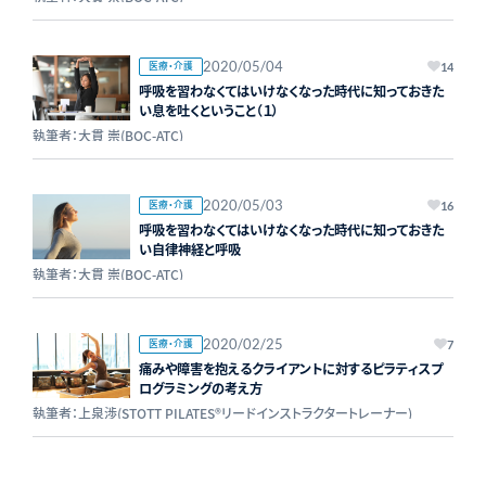
2020/05/04
医療・介護
14
呼吸を習わなくてはいけなくなった時代に知っておきた
い息を吐くということ（１）
執筆者：大貫 崇(BOC-ATC)
2020/05/03
医療・介護
16
呼吸を習わなくてはいけなくなった時代に知っておきた
い自律神経と呼吸
執筆者：大貫 崇(BOC-ATC)
2020/02/25
医療・介護
7
痛みや障害を抱えるクライアントに対するピラティスプ
ログラミングの考え方
執筆者：上泉渉(STOTT PILATES®リードインストラクタートレーナー)