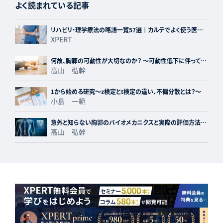
よく読まれている記事
リハビリ・理学療法の略語一覧57選｜カルテでよく使う医療
略語を現役PTが解説【保存版】
XPERT
何故、胸郭の可動性が大切なのか？ ～可動性低下に伴って生
じる障害とあわせて解説～
高山 弘幹
1から始める研究〜z検定とt検定の違い、不偏分散とは？〜
小島 一範
意外と知らない胸郭のバイオメカニクスと実際の評価方法に
ついて
高山 弘幹