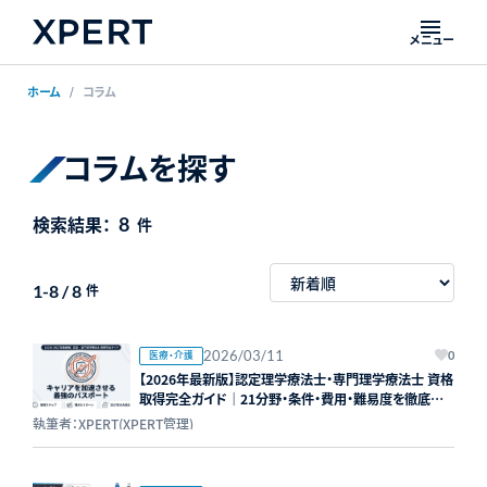
メニュー
ホーム
コラム
コラムを探す
検索結果：
8
件
1-8 / 8
件
2026/03/11
医療・介護
0
【2026年最新版】認定理学療法士・専門理学療法士 資格
取得完全ガイド｜21分野・条件・費用・難易度を徹底解
説
執筆者：XPERT(XPERT管理)