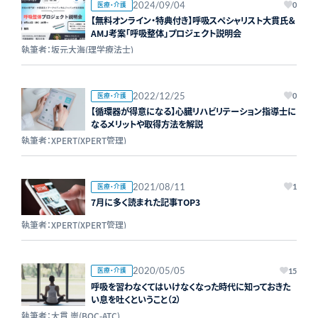
2024/09/04
医療・介護
0
【無料オンライン・特典付き】呼吸スペシャリスト大貫氏＆
AMJ考案「呼吸整体」プロジェクト説明会
執筆者：坂元大海(理学療法士)
2022/12/25
医療・介護
0
【循環器が得意になる】心臓リハビリテーション指導士に
なるメリットや取得方法を解説
執筆者：XPERT(XPERT管理)
2021/08/11
医療・介護
1
7月に多く読まれた記事TOP3
執筆者：XPERT(XPERT管理)
2020/05/05
医療・介護
15
呼吸を習わなくてはいけなくなった時代に知っておきた
い息を吐くということ（2）
執筆者：大貫 崇(BOC-ATC)