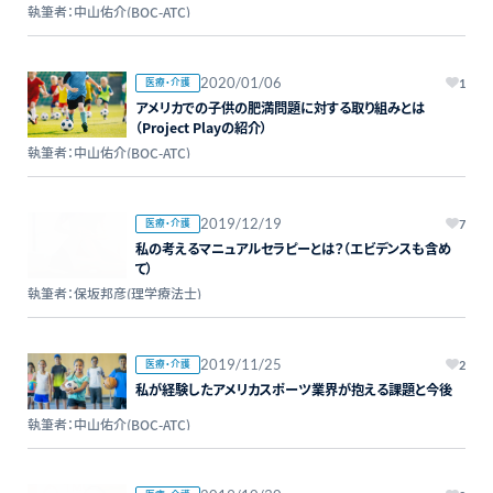
執筆者：中山佑介(BOC-ATC)
2020/01/06
医療・介護
1
アメリカでの子供の肥満問題に対する取り組みとは
（Project Playの紹介）
執筆者：中山佑介(BOC-ATC)
2019/12/19
医療・介護
7
私の考えるマニュアルセラピーとは？（エビデンスも含め
て）
執筆者：保坂邦彦(理学療法士)
2019/11/25
医療・介護
2
私が経験したアメリカスポーツ業界が抱える課題と今後
執筆者：中山佑介(BOC-ATC)