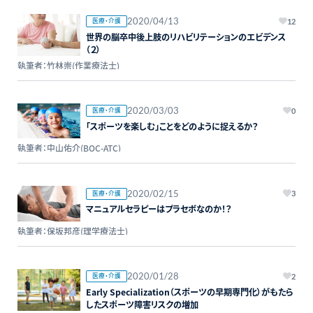
2020/04/13
医療・介護
12
世界の脳卒中後上肢のリハビリテーションのエビデンス
（２）
執筆者：竹林崇(作業療法士)
2020/03/03
医療・介護
0
「スポーツを楽しむ」ことをどのように捉えるか？
執筆者：中山佑介(BOC-ATC)
2020/02/15
医療・介護
3
マニュアルセラピーはプラセボなのか！？
執筆者：保坂邦彦(理学療法士)
2020/01/28
医療・介護
2
Early Specialization（スポーツの早期専門化）がもたら
したスポーツ障害リスクの増加