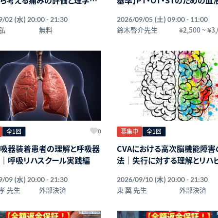
学データのリハビリへの応用
(水)
(土)
9/02
20:00 - 21:30
2026/09/05
09:00 - 11:00
脂質系データを中心に～講師
弘
無料
鈴木啓介先生
¥2,500
~
¥3,
啓介先生【主催：セラピストフ
フ】
全1回
募集中
全1回
0
吸器装着患者の理解と呼吸器
CVAにおける高次脳機能障害
｜呼吸リハスクール実践編
法｜失行に対する理解とリハ
(水)
(木)
9/09
20:00 - 21:30
2026/09/10
20:00 - 21:30
孝 先生
外部決済
東 翼 先生
外部決済