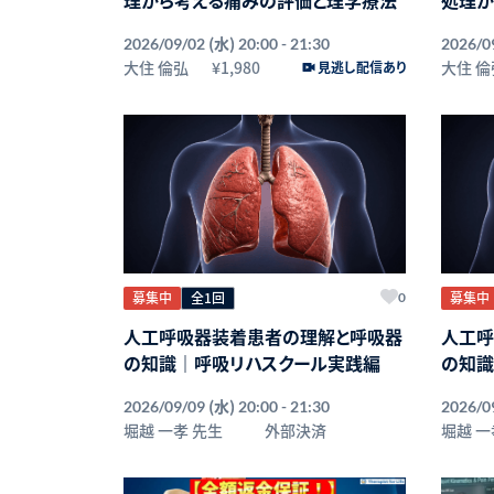
法
(水)
2026/09/02
20:00 - 21:30
2026/0
大住 倫弘
¥1,980
大住 倫
見逃し配信あり
募集中
全1回
募集中
0
人工呼吸器装着患者の理解と呼吸器
人工呼
の知識｜呼吸リハスクール実践編
の知識
(水)
2026/09/09
20:00 - 21:30
2026/0
堀越 一孝 先生
外部決済
堀越 一