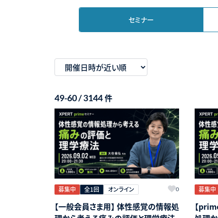
セミナー
件
49-60 / 3144
募集中
全1回
オンライン
募集中
0
【一般会員さま用】 体性感覚の情報処
【pr
理から考える痛みの評価と理学療法
処理か