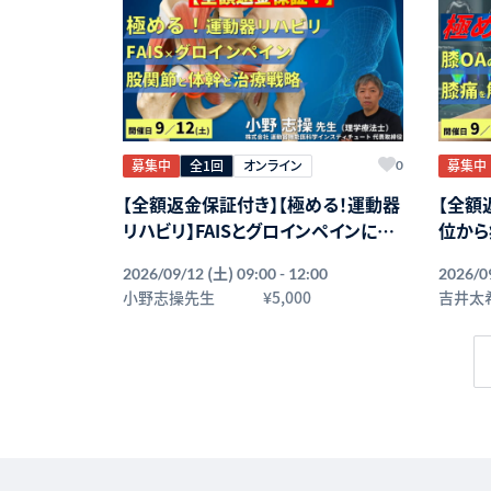
募集中
全1回
オンライン
募集中
0
【全額返金保証付き】【極める！運動器
【全額
リハビリ】FAISとグロインペインに対
位から
する理学療法～機能解剖に基づいた
診の極
(土)
2026/09/12
09:00 - 12:00
2026/0
股関節と体幹の治療戦略～講師：⼩
的破綻
⼩野志操先生
¥5,000
吉井太
野志操先生【主催：セラピストフォー
希先生
ライフ】
フ】