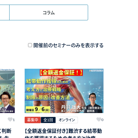
コラム
開催前のセミナーのみを表示する
募集中
全1回
オンライン
1
0
く判断
【全額返金保証付き】難渋する結帯動
液・生化
作を獲得するための考え方と治療戦