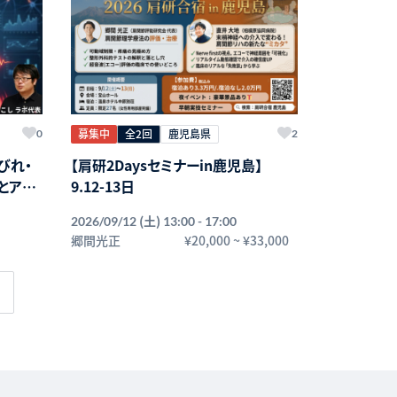
募集中
全2回
鹿児島県
0
2
びれ・
【肩研2Daysセミナーin鹿児島】
とアプ
9.12-13日
来の下
(土)
2026/09/12
13:00 - 17:00
谷口英
郷間光正
¥20,000
~
¥33,000
ーライ