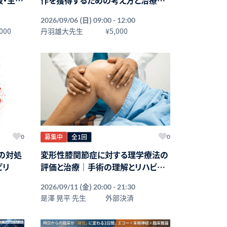
～血糖、
略〜疾患・病態から読み解くROM制
(日)
2026/09/06
09:00 - 12:00
：鈴木
限の原因と改善方法〜講師：丹羽雄
000
丹羽雄大先生
¥5,000
ォーライ
大先生【主催：セラピストフォーライ
フ】
募集中
全1回
0
0
の対処
変形性膝関節症に対する理学療法の
ビリ
評価と治療｜手術の理解とリハビリ
の進め方
(金)
2026/09/11
20:00 - 21:30
是澤 晃平 先生
外部決済