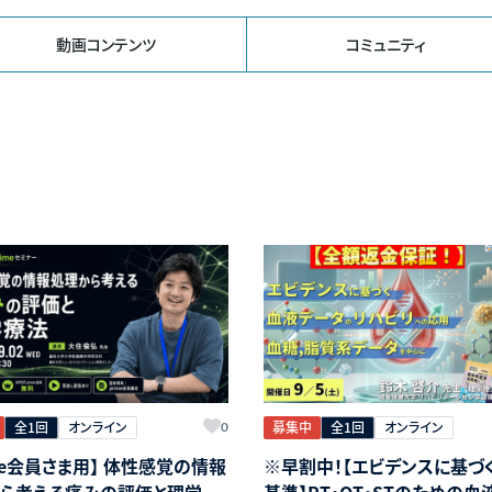
動画コンテンツ
コミュニティ
全1回
オンライン
募集中
全1回
オンライン
0
ime会員さま用】 体性感覚の情報
※早割中！【エビデンスに基づ
ら考える痛みの評価と理学療
基準】PT・OT・STのための血