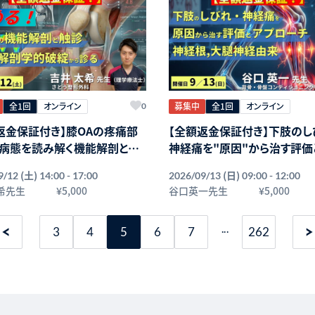
全1回
オンライン
募集中
全1回
オンライン
0
返金保証付き】膝OAの疼痛部
【全額返金保証付き】下肢のし
病態を読み解く機能解剖と触
神経痛を"原因"から治す評価
意〜前方・内側部痛を解剖学
ローチ〜神経根・大腿神経由
(土)
(日)
9/12
14:00 - 17:00
2026/09/13
09:00 - 12:00
から評価する〜講師：吉井太
肢痛・痺れを読み解く〜講師：
希先生
¥5,000
谷口英一先生
¥5,000
【主催：セラピストフォーライ
一先生【主催：セラピストフォ
フ】
...
3
4
5
6
7
262