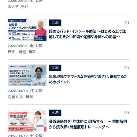
公開
2026/05/01 (金)
家入章
無料
全1回
1
始めるパッド・インソール療法 ～はじめる上で理
解しておきたい知識や足部や身体への影響～
公開
2026/05/01 (金)
岩永 竜也
無料
全1回
1
臨床現場でアウトカム評価を定着させ、継続するた
めのポイント
公開
2026/04/13 (月)
南里 佑太
無料
全1回
1
骨盤底筋群を『立体的に』理解する 〜 機能解剖
から読み解く骨盤底筋トレーニング 〜
公開
2026/03/17 (火)