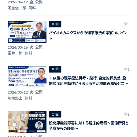
公開
2026/06/12 (金)
河重俊一郎
無料
全1回
3
バイオメカニクスからの理学療法の考察10ポイン
ト
公開
2026/05/26 (火)
福井 勉
無料
全1回
3
THA後の理学療法再考 - 跛行，自覚的脚長差，股
関節深屈曲動作から考える生活機能再構築と二次
的障害予防 -
公開
2026/05/12 (火)
川端悠士
無料
全1回
2
股関節機能障害に対する臨床的考察～画像所見と
全身からの評価～