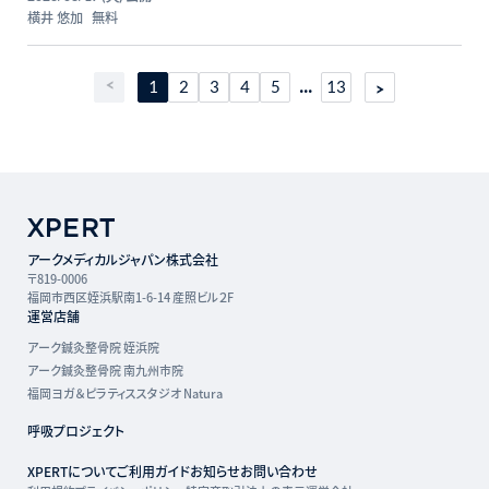
横井 悠加
無料
...
1
2
3
4
5
13
アークメディカルジャパン株式会社
〒819-0006
福岡市西区姪浜駅南1-6-14 産照ビル２F
運営店舗
アーク鍼灸整骨院 姪浜院
アーク鍼灸整骨院 南九州市院
福岡ヨガ＆ピラティススタジオ Natura
呼吸プロジェクト
XPERTについて
ご利用ガイド
お知らせ
お問い合わせ