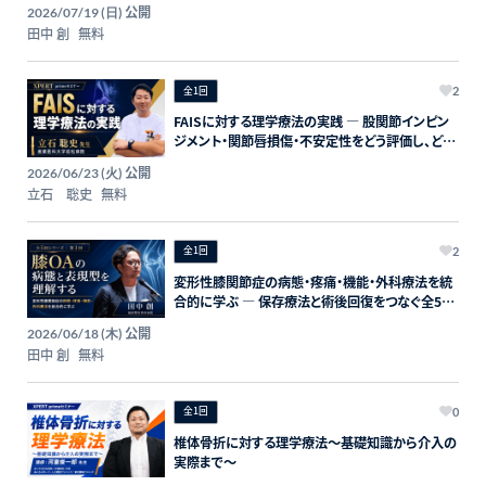
プログラム ― 第3回：機能と動作をターゲットにし
公開
2026/07/19 (日)
た評価・介入 受付終了 全1回 2026/07/16 (木)
田中 創
無料
20:00-
全1回
2
FAISに対する理学療法の実践 ― 股関節インピン
ジメント・関節唇損傷・不安定性をどう評価し、どう
介入するか ―
公開
2026/06/23 (火)
立石 聡史
無料
全1回
2
変形性膝関節症の病態・疼痛・機能・外科療法を統
合的に学ぶ ― 保存療法と術後回復をつなぐ全5回
プログラム ― 第1回：膝OAの病態と表現型を理
公開
2026/06/18 (木)
解する
田中 創
無料
全1回
0
椎体骨折に対する理学療法～基礎知識から介入の
実際まで～