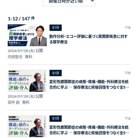
1-12 / 147
件
全1回
0
動作分析・エコー評価に基づく肩関節疾患に対す
る理学療法
公開
2026/07/28 (火)
内田智也
無料
全1回
0
変形性膝関節症の病態・疼痛・機能・外科療法を統
合的に学ぶ ― 保存療法と術後回復をつなぐ全5回
プログラム ― 第3回：機能と動作をターゲットにし
公開
2026/07/28 (火)
た評価・介入 受付終了 全1回 2026/07/16 (木)
田中 創
無料
20:00-
全1回
0
変形性膝関節症の病態・疼痛・機能・外科療法を統
合的に学ぶ ― 保存療法と術後回復をつなぐ全5回