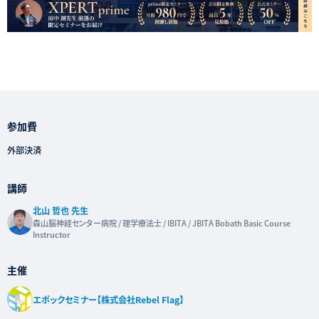
参加費
外部決済
講師
北山 哲也 先生
森山脳神経センター病院 / 理学療法士 / IBITA / JBITA Bobath Basic Course
Instructor
主催
エポックセミナー【株式会社Rebel Flag】