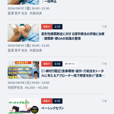
｜一括申込
(金)
2026/08/07
20:00 - 21:30
是澤 晃平 先生
外部決済
募集中
全1回
0
変形性膝関節症に対する理学療法の評価と治療
｜膝関節・膝OAの知識の整理
(金)
2026/08/07
20:00 - 21:30
是澤 晃平 先生
外部決済
募集中
全1回
オンライン
0
【※締切り間近】食事環境・操作・介助法をトータ
ルに考えるアプローチ～嚥下障害を防ぐ「食事介
助」の実際～講師：内田学先生【主催：セラピスト
(土)
2026/08/08
09:00 - 12:00
フォーライフ】
内田学先生
¥4,500
~
¥5,000
募集中
全1回
0
ベーシックセブン