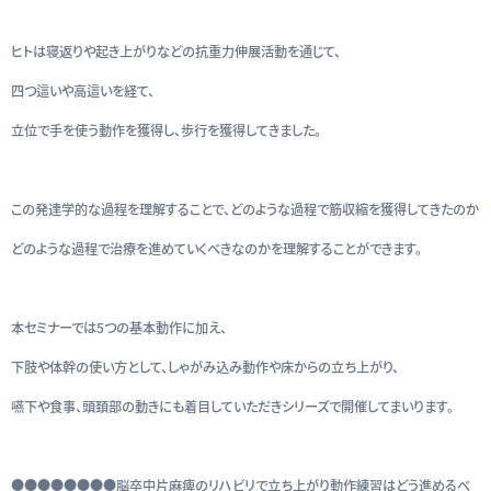
ヒトは寝返りや起き上がりなどの抗重力伸展活動を通じて、
四つ這いや高這いを経て、
立位で手を使う動作を獲得し、歩行を獲得してきました。
この発達学的な過程を理解することで、どのような過程で筋収縮を獲得してきたのか
どのような過程で治療を進めていくべきなのかを理解することができます。
本セミナーでは5つの基本動作に加え、
下肢や体幹の使い方として、しゃがみ込み動作や床からの立ち上がり、
嚥下や食事、頭頚部の動きにも着目していただきシリーズで開催してまいります。
●●●●●●●●脳卒中片麻痺のリハビリで立ち上がり動作練習はどう進めるべ