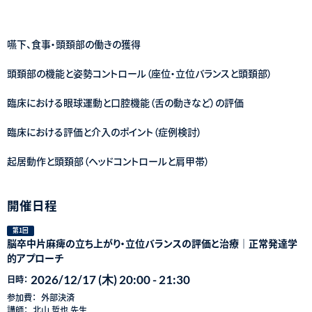
嚥下、食事・頭頚部の働きの獲得
頭頚部の機能と姿勢コントロール（座位・立位バランスと頭頚部）
臨床における眼球運動と口腔機能（舌の動きなど）の評価
臨床における評価と介入のポイント（症例検討）
起居動作と頭頚部（ヘッドコントロールと肩甲帯）
開催日程
第1回
脳卒中片麻痺の立ち上がり・立位バランスの評価と治療｜正常発達学
的アプローチ
2026/12/17 (木) 20:00 - 21:30
日時：
参加費：
外部決済
講師：
北山 哲也 先生