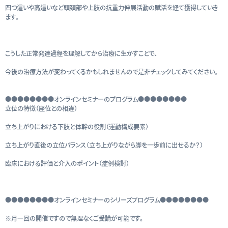
四つ這いや高這いなど頭頚部や上肢の抗重力伸展活動の賦活を経て獲得していき
ます。
こうした正常発達過程を理解してから治療に生かすことで、
今後の治療方法が変わってくるかもしれませんので是非チェックしてみてください。
●●●●●●●●オンラインセミナーのプログラム●●●●●●●●
立位の特徴（座位との相違）
立ち上がりにおける下肢と体幹の役割（運動構成要素）
立ち上がり直後の立位バランス（立ち上がりながら脚を一歩前に出せるか？）
臨床における評価と介入のポイント（症例検討）
●●●●●●●●オンラインセミナーのシリーズプログラム●●●●●●●●
※月一回の開催ですので無理なくご受講が可能です。