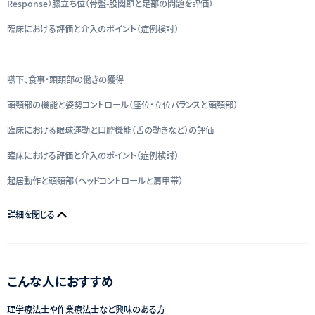
Response）膝立ち位（骨盤-股関節と足部の問題を評価）
臨床における評価と介入のポイント（症例検討）
嚥下、食事・頭頚部の働きの獲得
頭頚部の機能と姿勢コントロール（座位・立位バランスと頭頚部）
臨床における眼球運動と口腔機能（舌の動きなど）の評価
臨床における評価と介入のポイント（症例検討）
起居動作と頭頚部（ヘッドコントロールと肩甲帯）
詳細を閉じる
こんな人におすすめ
理学療法士や作業療法士など興味のある方