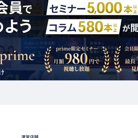
加者に対する損害等については一切責任を負わないものとします。
企業の情報掲載を目的とした掲示板を設置し，利用者に広く情報を提供するも
性は求人企業に表明保証していただくことを前提としておりますが，内容の
します。
の取り扱い）
に際して利用者から取得した個人情報について，当社は以下の目的で利用する
会員に連絡をするため
状況や受講に関する意向調査を実施したり，当社向けあるいはセミナー企業
等個人を特定できない様式に限ります）を行ったりするため
提供するサービスを利用者に提供するため
利用者の個人情報について，以下の場合を除いて本人の同意なく第三者に開
目的のために必要がある場合
関から犯罪捜査のための照会があった場合または裁判所，弁護士会，消費生
示の請求が行われた場合
運営店舗
利用者及び第三者の生命，身体または財産上の利益の侵害を防止するため