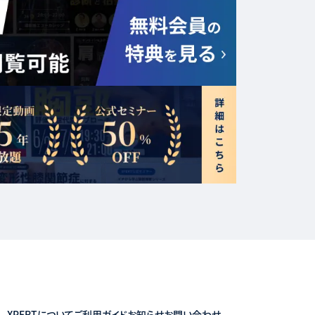
のとします。なお，
正確性につき当社は
ものとします。
向けの報告（属性の
示しません。
活センター等の公
に緊急の必要がある
XPERTについて
ご利用ガイド
お知らせ
お問い合わせ