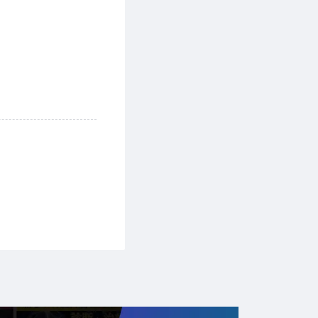
主催する者をいいま
を申し込み，申し込み
業が定めた金額をい
前にキャンセル料金
利用者がセミナーに
みを行い、セミナー
セミナーによって生