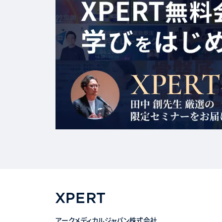
じたセミナー参
当サイトは，求人
掲載内容の正確
保証しないものと
第４条（利用者情報
当サイトの利用
必要に応じて
セミナー受講
集計及び分析
その他当社が
当社が保有する
第１項の利用
警察等捜査機
的機関から開
アークメディカルジャパン株式会社
当社関係者，