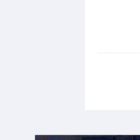
「セミナー企業」
す。
「セミナー参加者
が確定した者いい
「セミナー受講
います。
「キャンセルポリ
がかからない期
「求人企業」とは
第３条（サービス）
当サイトはセミ
参加する機会を
企業に直接ある
当社はセミナー