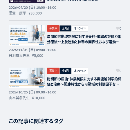
(日)
2026/09/20
10:00 - 16:00
須賀 康平
¥30,000
募集中
全1回
オンライン
0
肩関節可動域制限に対する脊柱・胸郭の評価と運
動療法〜上肢運動と体幹の関係性および連動
性〜 講師：丹羽雄大先生【主催：セラピストフォ
(日)
2026/11/01
09:00 - 12:00
ーライフ】
丹羽雄大先生
¥5,000
募集中
全1回
オンライン
0
肘関節の屈曲・伸展制限に対する機能解剖学的評
価と治療～関節特性から可動域の制限因子を見
極める～ 講師：山本昌樹先生【主催：セラピスト
(日)
2026/10/25
09:00 - 16:00
フォーライフ】
山本昌樹先生
¥10,000
この記事に関連するタグ