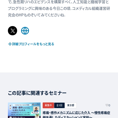
で、急性期リハのエビデンスを構築すべく、人工知能と機械学習と
プログラミングに興味のある今日この頃．コメディカル組織運営研
究会のHPものぞいてみてくださいね.
𝕏
Web
ペ
サ
ー
イ
詳細プロフィールをもっと見る
ジ
ト
この記事に関連するセミナー
募集中
全1回
東京都
0
疼痛・感作メカニズムに応じた介入 〜慢性疼痛症
例を通したディスカッションと実技〜