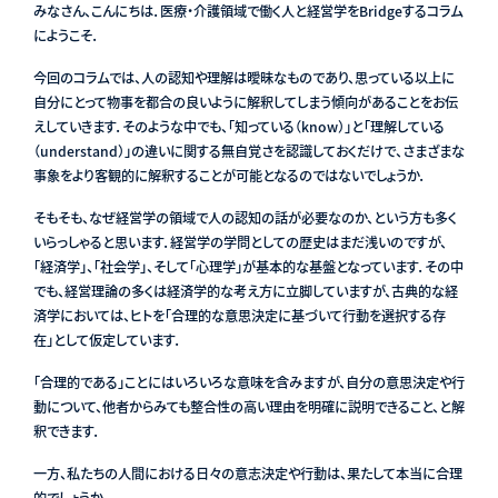
みなさん、こんにちは．医療・介護領域で働く人と経営学をBridgeするコラム
にようこそ．
今回のコラムでは、人の認知や理解は曖昧なものであり、思っている以上に
自分にとって物事を都合の良いように解釈してしまう傾向があることをお伝
えしていきます．そのような中でも、「知っている（know）」と「理解している
（understand）」の違いに関する無自覚さを認識しておくだけで、さまざまな
事象をより客観的に解釈することが可能となるのではないでしょうか．
そもそも、なぜ経営学の領域で人の認知の話が必要なのか、という方も多く
いらっしゃると思います．経営学の学問としての歴史はまだ浅いのですが、
「経済学」、「社会学」、そして「心理学」が基本的な基盤となっています．その中
でも、経営理論の多くは経済学的な考え方に立脚していますが、古典的な経
済学においては、ヒトを「合理的な意思決定に基づいて行動を選択する存
在」として仮定しています．
「合理的である」ことにはいろいろな意味を含みますが、自分の意思決定や行
動について、他者からみても整合性の高い理由を明確に説明できること、と解
釈できます．
一方、私たちの人間における日々の意志決定や行動は、果たして本当に合理