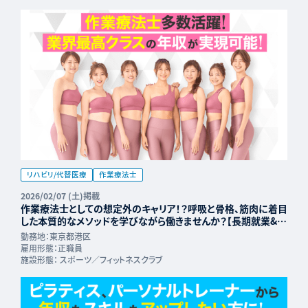
リハビリ/代替医療
作業療法士
2026/02/07 (土)掲載
作業療法士としての想定外のキャリア！？呼吸と骨格、筋肉に着目
した本質的なメソッドを学びながら働きませんか？【長期就業&年
収UP可能】
勤務地：
東京都港区
雇用形態：
正職員
施設形態：
スポーツ／フィットネスクラブ