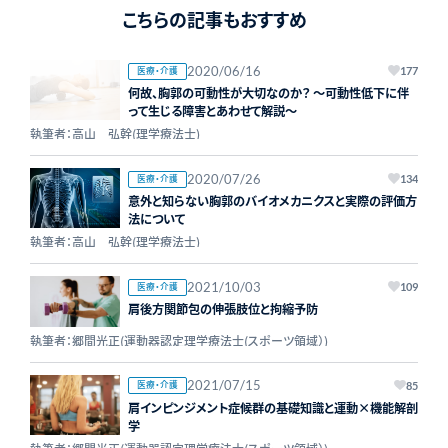
こちらの記事もおすすめ
2020/06/16
医療・介護
177
何故、胸郭の可動性が大切なのか？ ～可動性低下に伴
って生じる障害とあわせて解説～
執筆者：高山 弘幹(理学療法士)
2020/07/26
医療・介護
134
意外と知らない胸郭のバイオメカニクスと実際の評価方
法について
執筆者：高山 弘幹(理学療法士)
2021/10/03
医療・介護
109
肩後方関節包の伸張肢位と拘縮予防
執筆者：郷間光正(運動器認定理学療法士(スポーツ領域）)
2021/07/15
医療・介護
85
肩インピンジメント症候群の基礎知識と運動×機能解剖
学