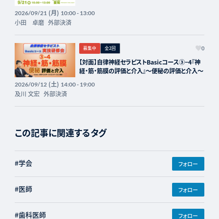
(月)
2026/09/21
10:00 - 13:00
小田 卓磨
外部決済
募集中
全2回
0
【対面】自律神経セラピストBasicコース③−4『神
経・筋・筋膜の評価と介入』〜便秘の評価と介入〜
(土)
2026/09/12
14:00 - 19:00
及川 文宏
外部決済
この記事に関連するタグ
#学会
フォロー
#医師
フォロー
#歯科医師
フォロー