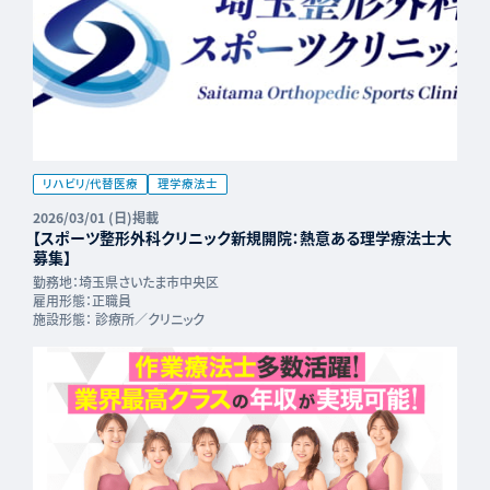
リハビリ/代替医療
理学療法士
2026/03/01 (日)掲載
【スポーツ整形外科クリニック新規開院：熱意ある理学療法士大
募集】
勤務地：
埼玉県さいたま市中央区
雇用形態：
正職員
施設形態：
診療所／クリニック