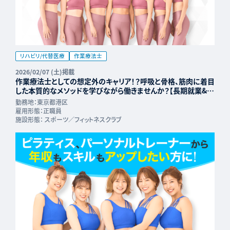
リハビリ/代替医療
作業療法士
2026/02/07 (土)掲載
作業療法士としての想定外のキャリア！？呼吸と骨格、筋肉に着目
した本質的なメソッドを学びながら働きませんか？【長期就業&年
収UP可能】
勤務地：
東京都港区
雇用形態：
正職員
施設形態：
スポーツ／フィットネスクラブ