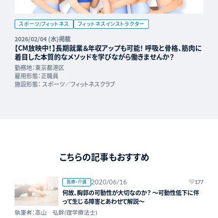
スポーツ/フィットネス
フィットネスインストラクター
2026/02/04 (水)掲載
【CM放映中！】長期就業＆年収アップも可能！ 呼吸と骨格、筋肉に
着目した本質的なメソッドを学びながら働きませんか？
勤務地：
東京都港区
雇用形態：
正職員
施設形態：
スポーツ／フィットネスクラブ
こちらの記事もおすすめ
2020/06/16
医療・介護
177
何故、胸郭の可動性が大切なのか？ ～可動性低下に伴
って生じる障害とあわせて解説～
執筆者：高山 弘幹(理学療法士)