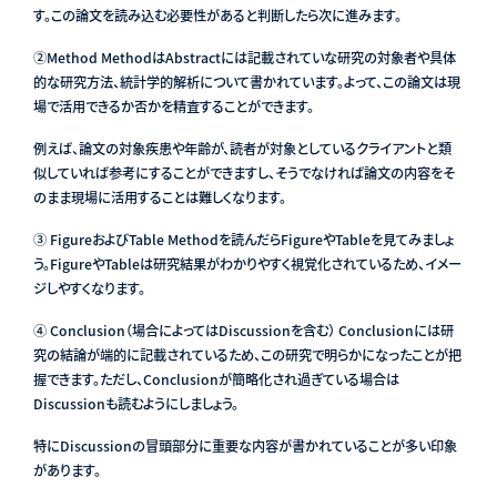
す。この論文を読み込む必要性があると判断したら次に進みます。
②Method MethodはAbstractには記載されていな研究の対象者や具体
的な研究方法、統計学的解析について書かれています。よって、この論文は現
場で活用できるか否かを精査することができます。
例えば、論文の対象疾患や年齢が、読者が対象としているクライアントと類
似していれば参考にすることができますし、そうでなければ論文の内容をそ
のまま現場に活用することは難しくなります。
③ FigureおよびTable Methodを読んだらFigureやTableを見てみましょ
う。FigureやTableは研究結果がわかりやすく視覚化されているため、イメー
ジしやすくなります。
④ Conclusion（場合によってはDiscussionを含む） Conclusionには研
究の結論が端的に記載されているため、この研究で明らかになったことが把
握できます。ただし、Conclusionが簡略化され過ぎている場合は
Discussionも読むようにしましょう。
特にDiscussionの冒頭部分に重要な内容が書かれていることが多い印象
があります。