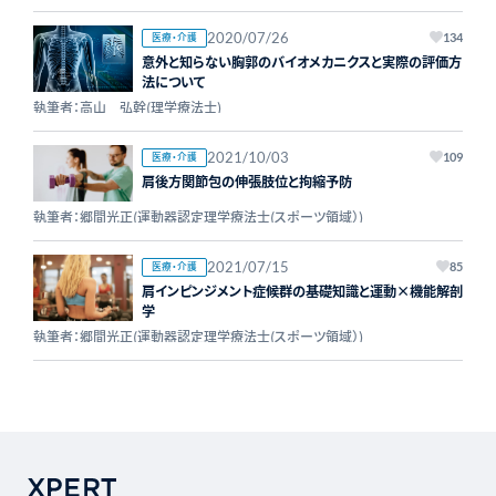
2020/07/26
医療・介護
134
意外と知らない胸郭のバイオメカニクスと実際の評価方
法について
執筆者：高山 弘幹(理学療法士)
2021/10/03
医療・介護
109
肩後方関節包の伸張肢位と拘縮予防
執筆者：郷間光正(運動器認定理学療法士(スポーツ領域）)
2021/07/15
医療・介護
85
肩インピンジメント症候群の基礎知識と運動×機能解剖
学
執筆者：郷間光正(運動器認定理学療法士(スポーツ領域）)