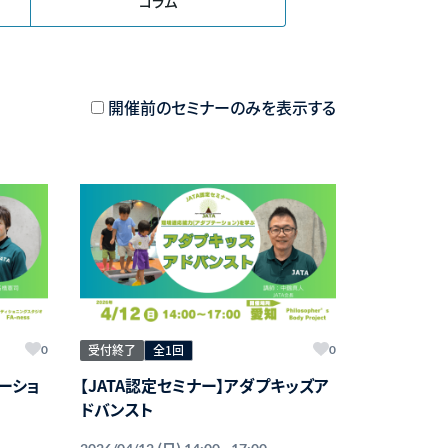
コラム
開催前のセミナーのみを表示する
受付終了
全1回
0
0
テーショ
【JATA認定セミナー】アダプキッズア
ドバンスト
(日)