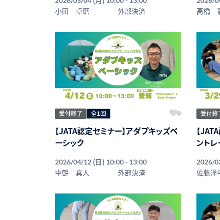
2026/05/04
10:00 - 13:00
2026/0
小田 卓磨
外部決済
高橋 
受付終了
全1回
受付終
0
【JATA認定セミナー】アダプキッズベ
【JA
ーシック
ントレ
(日)
2026/04/12
10:00 - 13:00
2026/0
中鶴 真人
外部決済
佐藤洋