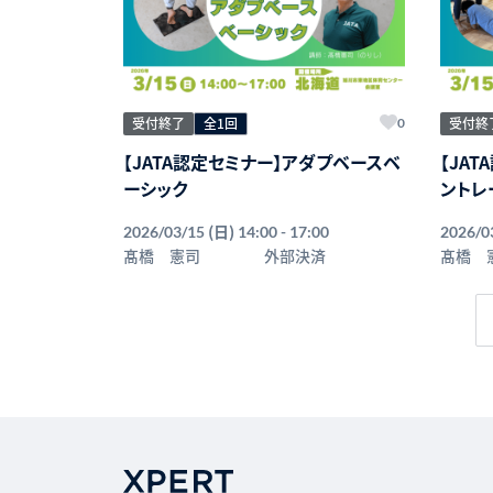
受付終了
全1回
受付終
0
【JATA認定セミナー】アダプベースベ
【JA
ーシック
ントレ
(日)
2026/03/15
14:00 - 17:00
2026/0
髙橋 憲司
外部決済
髙橋 