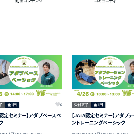
動画コンテンツ
コミュニティ
了
全1回
受付終了
全1回
0
TA認定セミナー】アダプベースベ
【JATA認定セミナー】アダプ
ク
ントレーニングベーシック
(日)
(日)