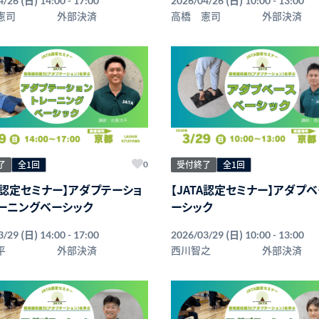
4/26
14:00 - 17:00
2026/04/26
10:00 - 13:00
憲司
外部決済
高橋 憲司
外部決済
了
全1回
受付終了
全1回
0
TA認定セミナー】アダプテーショ
【JATA認定セミナー】アダプ
ーニングベーシック
ーシック
(日)
(日)
3/29
14:00 - 17:00
2026/03/29
10:00 - 13:00
平
外部決済
西川智之
外部決済