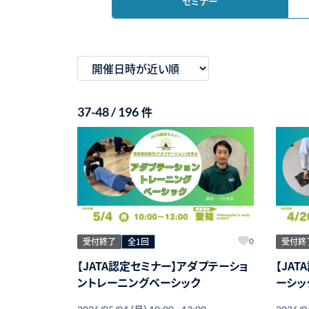
セミナー
件
37-48 / 196
受付終了
全1回
受付終
0
【JATA認定セミナー】アダプテーショ
【JA
ントレーニングベーシック
ーシッ
(月)