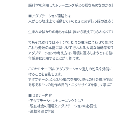
脳科学を利用したトレーニングがどの様なものなのかを知
■アダプテーション理論とは
人がこの地球上で活動していくときに必ず行う脳の適応（
生まれたばかりの赤ちゃんは、誰から教えてもらわなくて
でもそれだけでは不十分で、周りの環境に合わせて動き
これも発達の本能に基づいて行われる大切な運動学習で
アダプテーションの考え方は、環境に適応しようとする
年齢層に応用することが可能です。
このセミナーでは、アダプテーション能力の効果や効能
けることを目指します。
アダプテーションという概念を知り、現代の社会環境で
を与える４つの動作の目的とエクササイズを楽しく学ぶこ
■セミナー内容
・アダプテーショントレーニングとは？
・現在社会の環境とアダプテーションの必要性
・運動発達と学習