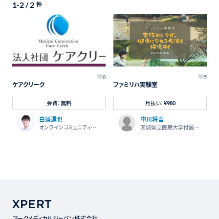
1-2 / 2
件
0
5
ケアクリーク
ファミリハ実験室
会費：
月払い：
無料
¥980
白須達也
中川将吾
オンラインコミュニティ
茨城県立医療大学付属病
『KIZUKI〜イマに気づい
院
て、ミライを築く〜』
アークメディカルジャパン株式会社