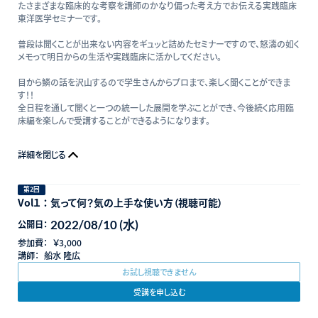
たさまざまな臨床的な考察を講師のかなり偏った考え方でお伝える実践臨床
東洋医学セミナーです。
普段は聞くことが出来ない内容をギュッと詰めたセミナーですので、怒濤の如く
メモって明日からの生活や実践臨床に活かしてください。
目から鱗の話を沢山するので学生さんからプロまで、楽しく聞くことができま
す！！
全日程を通して聞くと一つの統一した展開を学ぶことができ、今後続く応用臨
床編を楽しんで受講することができるようになります。
詳細を閉じる
第2回
Vol１ ： 気って何？気の上手な使い方（視聴可能）
2022/08/10 (水)
公開日：
参加費：
￥3,000
講師：
船水 隆広
お試し視聴できません
受講を申し込む