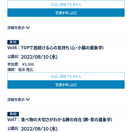
お試し視聴できません
受講を申し込む
詳細を表示
第7回
Vol６ ： TOPで居続ける心の気持ち（心・小腸の蔵象学）
2022/08/10 (水)
公開日：
参加費：
￥3,000
講師：
船水 隆広
お試し視聴できません
受講を申し込む
詳細を表示
第8回
Vol７ ： 食べ物の大切さがわかる脾の存在（脾・胃の蔵象学）
2022/08/10 (水)
公開日：