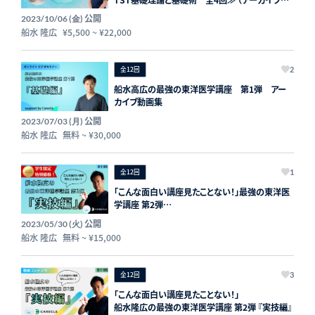
で後から何回でも復習できる！）
公開
2023/10/06 (金)
船水 隆広
¥5,500
~
¥22,000
全12回
2
船水高広の最強の東洋医学講座 第1弾 アー
カイブ動画集
公開
2023/07/03 (月)
船水 隆広
無料
~
¥30,000
全12回
1
「こんな面白い講座見たことない！」最強の東洋医
学講座 第2弾
アーカイブ版（実技篇）学生コース
公開
2023/05/30 (火)
船水 隆広
無料
~
¥15,000
全12回
3
「こんな面白い講座見たことない！」
船水隆広の最強の東洋医学講座 第2弾 『実技編』