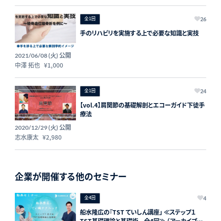
全1回
26
手のリハビリを実施する上で必要な知識と実技
公開
2021/06/08 (火)
中澤 拓也
¥1,000
全1回
24
【vol.4】肩関節の基礎解剖とエコーガイド下徒手
療法
公開
2020/12/29 (火)
志水康太
¥2,980
企業が開催する他のセミナー
全4回
4
船水隆広の『TST ていしん講座」 ≪ステップ１
TST基礎理論と基礎術 全4回≫ （アーカイブ付