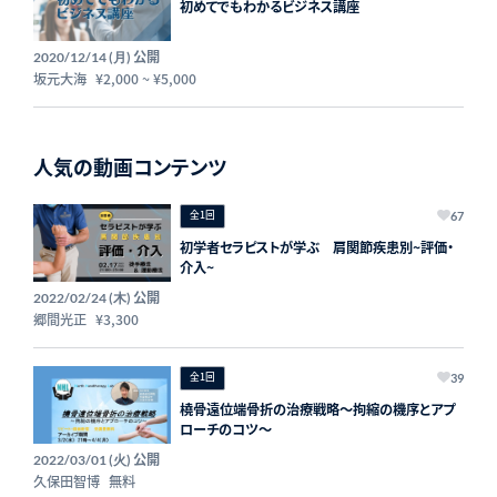
初めてでもわかるビジネス講座
公開
2020/12/14 (月)
坂元大海
¥2,000
~
¥5,000
人気の動画コンテンツ
全1回
67
初学者セラピストが学ぶ 肩関節疾患別~評価・
介入~
公開
2022/02/24 (木)
郷間光正
¥3,300
全1回
39
橈骨遠位端骨折の治療戦略～拘縮の機序とアプ
ローチのコツ～
公開
2022/03/01 (火)
久保田智博
無料