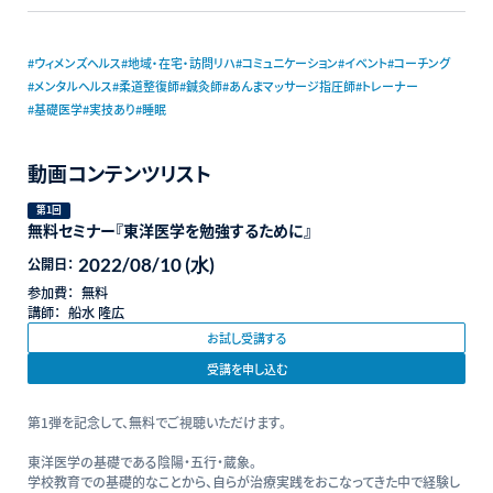
#ウィメンズヘルス
#地域・在宅・訪問リハ
#コミュニケーション
#イベント
#コーチング
#メンタルヘルス
#柔道整復師
#鍼灸師
#あんまマッサージ指圧師
#トレーナー
#基礎医学
#実技あり
#睡眠
動画コンテンツリスト
第1回
無料セミナー『東洋医学を勉強するために』
2022/08/10 (水)
公開日：
参加費：
無料
講師：
船水 隆広
お試し受講する
受講を申し込む
第1弾を記念して、無料でご視聴いただけます。
東洋医学の基礎である陰陽・五行・蔵象。
学校教育での基礎的なことから、自らが治療実践をおこなってきた中で経験し