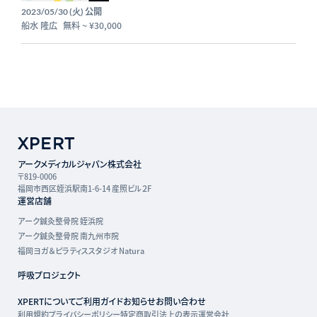
公開
2023/05/30 (火)
船水 隆広
無料
~
¥30,000
アークメディカルジャパン株式会社
〒819-0006
福岡市西区姪浜駅南1-6-14 産照ビル２F
運営店舗
アーク鍼灸整骨院 姪浜院
アーク鍼灸整骨院 南九州市院
福岡ヨガ＆ピラティススタジオ Natura
呼吸プロジェクト
XPERTについて
ご利用ガイド
お知らせ
お問い合わせ
利用規約
プライバシーポリシー
特定商取引法上の表示
運営会社