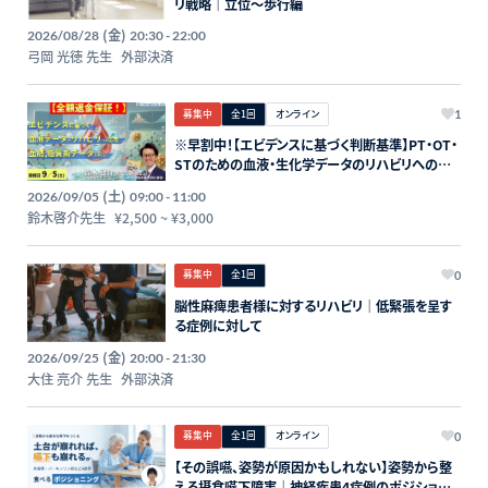
リ戦略｜立位～歩行編
(金)
2026/08/28
20:30 - 22:00
弓岡 光徳 先生
外部決済
募集中
全1回
オンライン
1
※早割中！【エビデンスに基づく判断基準】PT・OT・
STのための血液・生化学データのリハビリへの応
用～血糖、脂質系データを中心に～講師：鈴木啓介
(土)
2026/09/05
09:00 - 11:00
先生【主催：セラピストフォーライフ】
鈴木啓介先生
¥2,500
~
¥3,000
募集中
全1回
0
脳性麻痺患者様に対するリハビリ｜低緊張を呈す
る症例に対して
(金)
2026/09/25
20:00 - 21:30
大住 亮介 先生
外部決済
募集中
全1回
オンライン
0
【その誤嚥、姿勢が原因かもしれない】姿勢から整
える摂食嚥下障害｜神経疾患4症例のポジショニ