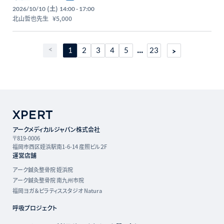
哲也先生【主催：セラピストフォーライフ】
(土)
2026/10/10
14:00 - 17:00
北山哲也先生
¥5,000
...
1
2
3
4
5
23
アークメディカルジャパン株式会社
〒819-0006
福岡市西区姪浜駅南1-6-14 産照ビル２F
運営店舗
アーク鍼灸整骨院 姪浜院
アーク鍼灸整骨院 南九州市院
福岡ヨガ＆ピラティススタジオ Natura
呼吸プロジェクト