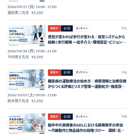
入〜 講師：瀧田勇二先生【主催：セラピストフォー
(日)
2026/09/27
14:00 - 17:00
ライフ】
瀧田勇二先生
¥5,000
募集中
全1回
オンライン
1
感覚が変われば歩行が変わる｜視覚システムから
紐解く歩行戦略 〜徒手介入・環境設定・ビジョント
レーニングの統合的アプローチ〜 講師：今村泰
(月)
2026/09/28
19:00 - 21:00
丈先生【主催：セラピストフォーライフ】
今村泰丈先生
¥4,000
募集中
全1回
オンライン
0
糖尿病の運動療法の始め方｜病態理解と治療目標
からつくる評価とリスク管理〜運動処方・強度設
定・運動継続アプローチ〜 講師：鈴木啓介先生
(土)
2026/10/03
09:00 - 11:00
【主催：セラピストフォーライフ】
鈴木啓介先生
¥3,000
募集中
全1回
オンライン
0
脳卒中片麻痺者のADLにおける麻痺側手の参加
～巧緻動作と物品操作の段階づけ～ 講師：北山