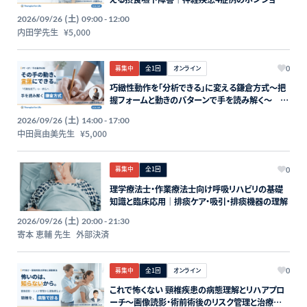
ング 講師：内田学先生【主催：セラピストフォーラ
(土)
2026/09/26
09:00 - 12:00
イフ】
内田学先生
¥5,000
募集中
全1回
オンライン
0
巧緻性動作を「分析できる」に変える鎌倉方式〜把
握フォームと動きのパターンで手を読み解く〜 講
師：中田眞由美先生【主催：セラピストフォーライ
(土)
2026/09/26
14:00 - 17:00
フ】
中田眞由美先生
¥5,000
募集中
全1回
0
理学療法士・作業療法士向け呼吸リハビリの基礎
知識と臨床応用｜排痰ケア・吸引・排痰機器の理解
(土)
2026/09/26
20:00 - 21:30
寄本 恵輔 先生
外部決済
募集中
全1回
オンライン
0
これで怖くない 頸椎疾患の病態理解とリハアプロ
ーチ〜画像読影・術前術後のリスク管理と治療介