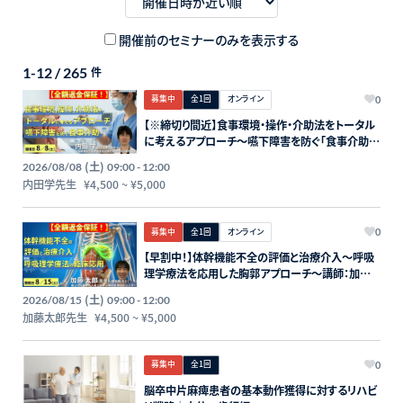
開催前のセミナーのみを表示する
1-12 / 265
件
募集中
全1回
オンライン
0
【※締切り間近】食事環境・操作・介助法をトータル
に考えるアプローチ～嚥下障害を防ぐ「食事介助」
の実際～講師：内田学先生【主催：セラピストフォー
(土)
2026/08/08
09:00 - 12:00
ライフ】
内田学先生
¥4,500
~
¥5,000
募集中
全1回
オンライン
0
【早割中！】体幹機能不全の評価と治療介入～呼吸
理学療法を応用した胸郭アプローチ～講師：加藤
太郎先生【主催：セラピストフォーライフ】
(土)
2026/08/15
09:00 - 12:00
加藤太郎先生
¥4,500
~
¥5,000
募集中
全1回
0
脳卒中片麻痺患者の基本動作獲得に対するリハビ