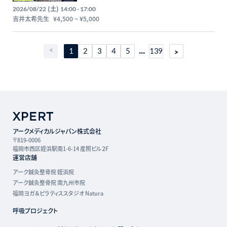
の評価と運動療法を体系化する〜講師：吉井太希
(土)
2026/08/22
14:00 - 17:00
先生【主催：セラピストフォーライフ】
吉井太希先生
¥4,500
~
¥5,000
...
1
2
3
4
5
139
アークメディカルジャパン株式会社
〒819-0006
福岡市西区姪浜駅南1-6-14 産照ビル２F
運営店舗
アーク鍼灸整骨院 姪浜院
アーク鍼灸整骨院 南九州市院
福岡ヨガ＆ピラティススタジオ Natura
呼吸プロジェクト