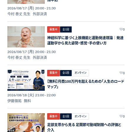
(月)
2026/08/17
20:00 - 21:30
今村 泰丈 先生
外部決済
募集中
全1回
0
神経科学に基づく上肢機能と運動発達理論｜発達
運動学から見た姿勢・感覚・手の使い方
(月)
2026/08/17
20:00 - 21:30
今村 泰丈 先生
外部決済
募集中
全1回
オンライン
0
【無料】月商100万円を超えるための「人生のロード
マップ」
(火)
2026/08/18
21:00 - 22:00
伊藤領祐
無料
募集中
全1回
オンライン
0
足部支帯から見る 足関節可動域制限への評価と
介入