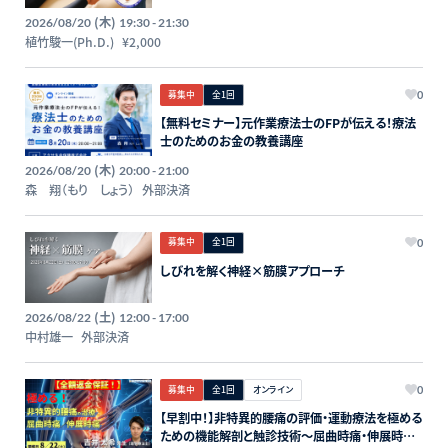
(木)
2026/08/20
19:30 - 21:30
植竹駿一(Ph.D.)
¥2,000
募集中
全1回
0
【無料セミナー】元作業療法士のFPが伝える！療法
士のためのお金の教養講座
(木)
2026/08/20
20:00 - 21:00
森 翔（もり しょう）
外部決済
募集中
全1回
0
しびれを解く神経×筋膜アプローチ
(土)
2026/08/22
12:00 - 17:00
中村雄一
外部決済
募集中
全1回
オンライン
0
【早割中！】非特異的腰痛の評価・運動療法を極める
ための機能解剖と触診技術〜屈曲時痛・伸展時痛