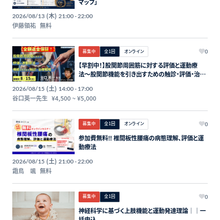
マップ」
(木)
2026/08/13
21:00 - 22:00
伊藤領祐
無料
募集中
全1回
オンライン
0
【早割中！】股関節周囲筋に対する評価と運動療
法〜股関節機能を引き出すための触診・評価・治療
戦略〜講師：谷口英一先生【主催：セラピストフォー
(土)
2026/08/15
14:00 - 17:00
ライフ】
谷口英一先生
¥4,500
~
¥5,000
募集中
全1回
オンライン
0
参加費無料‼️ 椎間板性腰痛の病態理解、評価と運
動療法
(土)
2026/08/15
21:00 - 22:00
霜鳥 颯
無料
募集中
全1回
0
神経科学に基づく上肢機能と運動発達理論｜｜一
括申込