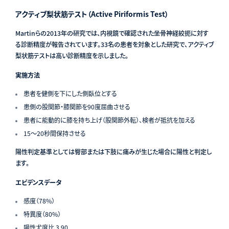
アクティブ梨状筋テスト（Active Piriformis Test）
Martinらの2013年の研究では、内視鏡で確認された坐骨神経絞扼に対す
る診断精度が報告されています。33名の患者を対象とした研究で、アクティブ
梨状筋テストは高い診断精度を示しました。
実施方法
患者を健側を下にした側臥位とする
患側の股関節・膝関節を90度屈曲させる
患者に能動的に膝を持ち上げ（股関節外転）、検者が抵抗を加える
15〜20秒間保持させる
陽性判定基準としては臀部または下肢に痛みが生じた場合に陽性と判定し
ます。
エビデンスデータ
感度（78%）
特異度（80%）
陽性尤度比 3.90