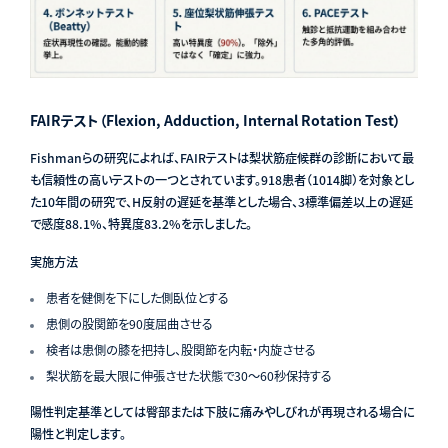
FAIRテスト（Flexion, Adduction, Internal Rotation Test）
Fishmanらの研究によれば、FAIRテストは梨状筋症候群の診断において最
も信頼性の高いテストの一つとされています。918患者（1014脚）を対象とし
た10年間の研究で、H反射の遅延を基準とした場合、3標準偏差以上の遅延
で感度88.1%、特異度83.2%を示しました。
実施方法
患者を健側を下にした側臥位とする
患側の股関節を90度屈曲させる
検者は患側の膝を把持し、股関節を内転・内旋させる
梨状筋を最大限に伸張させた状態で30〜60秒保持する
陽性判定基準としては臀部または下肢に痛みやしびれが再現される場合に
陽性と判定します。