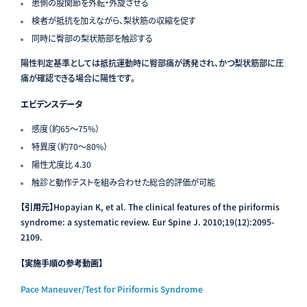
患側の股関節を外転・外旋させる
検者が抵抗を加えながら、梨状筋の収縮を促す
同時に臀部の梨状筋部を触診する
陽性判定基準としては抵抗運動時に臀部痛が誘発され、かつ梨状筋部に圧
痛が確認できる場合に陽性です。
エビデンスデータ
感度（約65〜75%）
特異度（約70〜80%）
陽性尤度比 4.30
触診と動作テストを組み合わせた総合的評価が可能
【引用元】
Hopayian K, et al. The clinical features of the piriformis
syndrome: a systematic review. Eur Spine J. 2010;19(12):2095-
2109.
【実施手順の参考動画】
Pace Maneuver/Test for Piriformis Syndrome