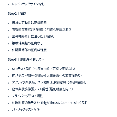
レッドフラッグサインなし
Step2｜触診
腰椎の可動性は正常範囲
右臀部深層（梨状筋部）に明確な圧痛点あり
坐骨神経走行に沿った圧痛あり
腰椎棘突起の圧痛なし
仙腸関節部の圧痛は軽度
Step3｜整形外科的テスト
SLRテスト陰性（80度まで挙上可能で症状なし）
FAIRテスト陽性（臀部から大腿後面への放散痛あり）
アクティブ梨状筋テスト陽性（抵抗運動時に臀部痛誘発）
座位梨状筋伸張テスト陽性（鑑別精度を向上）
フライバーグテスト陽性
仙腸関節誘発テスト（Thigh Thrust、Compression）陰性
パトリックテスト陰性