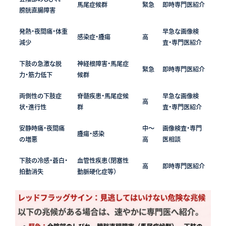
馬尾症候群
緊急
即時専門医紹介
膀胱直腸障害
発熱・夜間痛・体重
早急な画像検
感染症・腫瘍
高
減少
査・専門医紹介
下肢の急激な脱
神経根障害・馬尾症
緊急
即時専門医紹介
力・筋力低下
候群
両側性の下肢症
脊髄疾患・馬尾症候
早急な画像検
高
状・進行性
群
査・専門医紹介
安静時痛・夜間痛
中〜
画像検査・専門
腫瘍・感染
の増悪
高
医相談
下肢の冷感・蒼白・
血管性疾患（閉塞性
高
即時専門医紹介
拍動消失
動脈硬化症等）