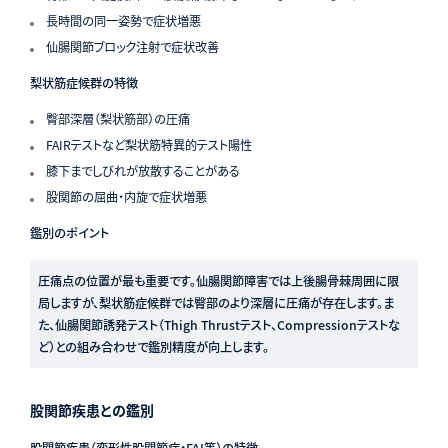
長時間の同一姿勢で症状増悪
仙腸関節ブロック注射で症状改善
梨状筋症候群の特徴
臀部深層（梨状筋部）の圧痛
FAIRテストなど梨状筋特異的テスト陽性
膝下までしびれが放散することがある
股関節の屈曲・内旋で症状増悪
鑑別のポイント
圧痛点の位置が最も重要です。仙腸関節障害では上後腸骨棘周囲に限
局しますが、梨状筋症候群では臀部のより深層に圧痛が存在します。ま
た、仙腸関節誘発テスト（Thigh Thrustテスト、Compressionテストな
ど）との組み合わせで鑑別精度が向上します。
股関節疾患との鑑別