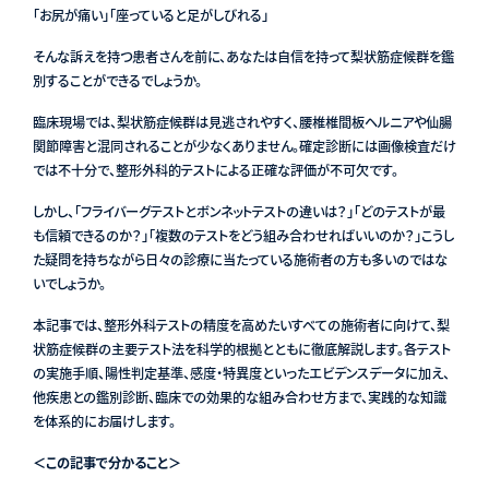
「お尻が痛い」「座っていると足がしびれる」
そんな訴えを持つ患者さんを前に、あなたは自信を持って梨状筋症候群を鑑
別することができるでしょうか。
臨床現場では、梨状筋症候群は見逃されやすく、腰椎椎間板ヘルニアや仙腸
関節障害と混同されることが少なくありません。確定診断には画像検査だけ
では不十分で、整形外科的テストによる正確な評価が不可欠です。
しかし、「フライバーグテストとボンネットテストの違いは？」「どのテストが最
も信頼できるのか？」「複数のテストをどう組み合わせればいいのか？」こうし
た疑問を持ちながら日々の診療に当たっている施術者の方も多いのではな
いでしょうか。
本記事では、整形外科テストの精度を高めたいすべての施術者に向けて、梨
状筋症候群の主要テスト法を科学的根拠とともに徹底解説します。各テスト
の実施手順、陽性判定基準、感度・特異度といったエビデンスデータに加え、
他疾患との鑑別診断、臨床での効果的な組み合わせ方まで、実践的な知識
を体系的にお届けします。
＜この記事で分かること＞