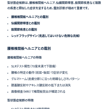
梨状筋症候群は、腰椎椎間板ヘルニア、仙腸関節障害、股関節疾患など複数
の疾患と類似した症状を呈するため、鑑別診断が極めて重要です。
腰椎椎間板ヘルニアとの鑑別
仙腸関節障害との鑑別
股関節疾患との鑑別
レッドフラッグサイン（見逃してはいけない危険な兆候）
腰椎椎間板ヘルニアとの鑑別
腰椎椎間板ヘルニアの特徴
SLRテスト陽性（70度未満で下肢痛）
腰椎の特定の動作（前屈・後屈）で症状が変化
デルマトーム（皮膚分節）に沿った明確なしびれパターン
膝蓋腱反射やアキレス腱反射の低下または消失
画像検査（MRI）で椎間板突出が確認される
梨状筋症候群の特徴