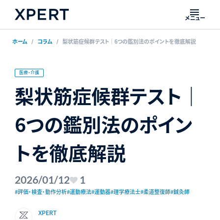
メニュー
ホーム
コラム
梨状筋症候群テスト｜6つの鑑別法のポイントを徹底解説
医療・介護
梨状筋症候群テスト｜
6つの鑑別法のポイン
トを徹底解説
2026/01/12
1
#評価・検査・動作分析
#運動療法
#運動器
#理学療法士
#柔道整復師
#鍼灸師
XPERT