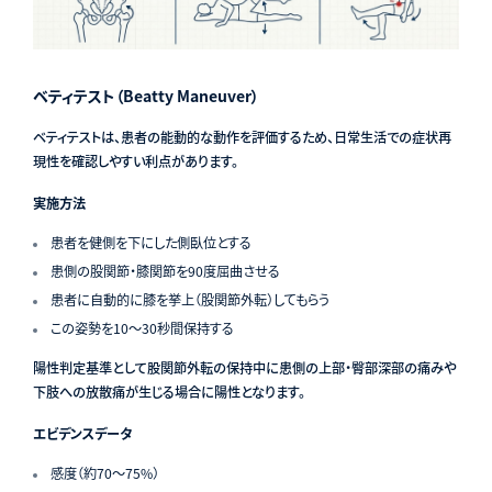
ベティテスト（Beatty Maneuver）
ベティテストは、患者の能動的な動作を評価するため、日常生活での症状再
現性を確認しやすい利点があります。
実施方法
患者を健側を下にした側臥位とする
患側の股関節・膝関節を90度屈曲させる
患者に自動的に膝を挙上（股関節外転）してもらう
この姿勢を10〜30秒間保持する
陽性判定基準として股関節外転の保持中に患側の上部・臀部深部の痛みや
下肢への放散痛が生じる場合に陽性となります。
エビデンスデータ
感度（約70〜75%）