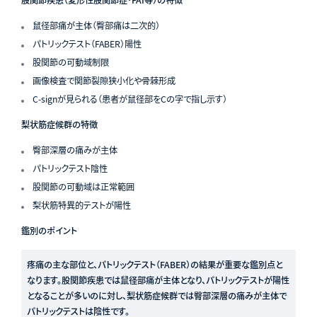
股関節疾患（変形性股関節症・FAI等）の特徴
鼠径部痛が主体（臀部痛は二次的）
パトリックテスト（FABER）陽性
股関節の可動域制限
画像検査で関節裂隙狭小化や骨棘形成
C-signが見られる（患者が鼠径部をCの字で指し示す）
梨状筋症候群の特徴
臀部深層の痛みが主体
パトリックテスト陰性
股関節の可動域は正常範囲
梨状筋特異的テストが陽性
鑑別のポイント
疼
痛の主な部位と、パトリックテスト（FABER）の結果が重要な鑑別点と
なります。股関節疾患では鼠径部痛が主体となり、パトリックテストが陽性
となることが多いのに対し、梨状筋症候群では臀部深層の痛みが主体で
パトリックテストは陰性です。