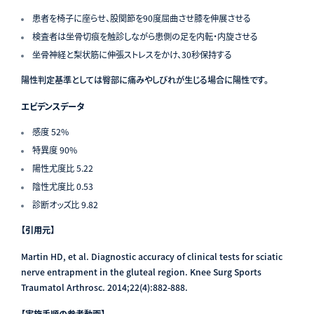
患者を椅子に座らせ、股関節を90度屈曲させ膝を伸展させる
検査者は坐骨切痕を触診しながら患側の足を内転・内旋させる
坐骨神経と梨状筋に伸張ストレスをかけ、30秒保持する
陽性判定基準としては臀部に痛みやしびれが生じる場合に陽性です。
エビデンスデータ
感度 52%
特異度 90%
陽性尤度比 5.22
陰性尤度比 0.53
診断オッズ比 9.82
【引用元】
Martin HD, et al. Diagnostic accuracy of clinical tests for sciatic
nerve entrapment in the gluteal region. Knee Surg Sports
Traumatol Arthrosc. 2014;22(4):882-888.
【実施手順の参考動画】