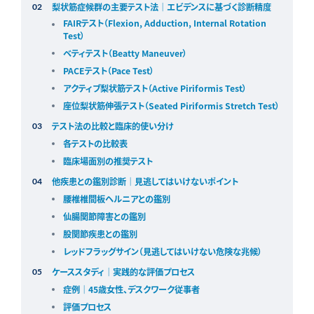
梨状筋症候群の主要テスト法｜エビデンスに基づく診断精度
FAIRテスト（Flexion, Adduction, Internal Rotation
Test）
ベティテスト（Beatty Maneuver）
PACEテスト（Pace Test）
アクティブ梨状筋テスト（Active Piriformis Test）
座位梨状筋伸張テスト（Seated Piriformis Stretch Test）
テスト法の比較と臨床的使い分け
各テストの比較表
臨床場面別の推奨テスト
他疾患との鑑別診断｜見逃してはいけないポイント
腰椎椎間板ヘルニアとの鑑別
仙腸関節障害との鑑別
股関節疾患との鑑別
レッドフラッグサイン（見逃してはいけない危険な兆候）
ケーススタディ｜実践的な評価プロセス
症例｜45歳女性、デスクワーク従事者
評価プロセス