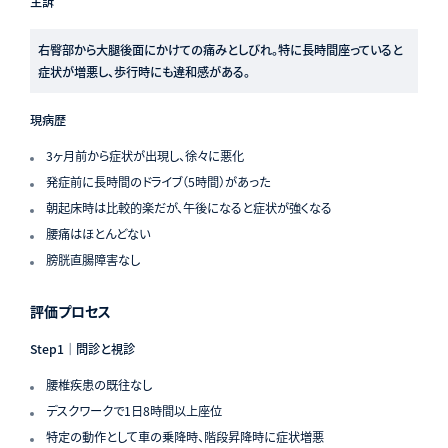
主訴
右臀部から大腿後面にかけての痛みとしびれ。特に長時間座っていると
症状が増悪し、歩行時にも違和感がある。
現病歴
3ヶ月前から症状が出現し、徐々に悪化
発症前に長時間のドライブ（5時間）があった
朝起床時は比較的楽だが、午後になると症状が強くなる
腰痛はほとんどない
膀胱直腸障害なし
評価プロセス
Step1｜問診と視診
腰椎疾患の既往なし
デスクワークで1日8時間以上座位
特定の動作として車の乗降時、階段昇降時に症状増悪