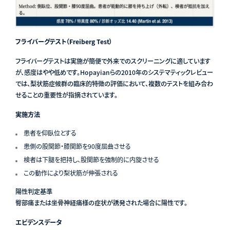
フライバーグテスト（Freiberg Test）
フライバーグテストは実施が簡便で外来でのスクリーニングに適しています
が、感度はやや低めです。Hopayianらの2010年のシステマティックレビュー
では、梨状筋症候群の臨床的特徴の評価において、複数のテストを組み合わ
せることの重要性が指摘されています。
実施方法
患者を仰臥位とする
患側の股関節・膝関節を90度屈曲させる
検者は下腿を把持し、股関節を強制的に内旋させる
この動作により梨状筋が伸張される
陽性判定基準
臀部痛または坐骨神経痛様の症状が誘発された場合に陽性です。
エビデンスデータ