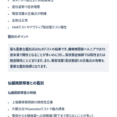
SLRテスト陰性または軽度陽性
座位姿勢で症状増悪
臀部深層の圧痛点が明確
反射は正常
FAIRテストやアクティブ梨状筋テスト陽性
鑑別のポイント
最も重要な鑑別点はSLRテストの結果です。腰椎椎間板ヘルニアでは70
度未満で陽性となることが多いのに対し、梨状筋症候群では陰性または
軽度陽性にとどまります。また、臀部深層（梨状筋部）の圧痛点の有無も
重要な鑑別指標となります。
仙腸関節障害との鑑別
仙腸関節障害の特徴
上後腸骨棘周囲の限局性圧痛
片脚立位やGaenslenテストで痛み誘発
臀部から大腿後面への放散痛（膝下まで至らないことが多い）