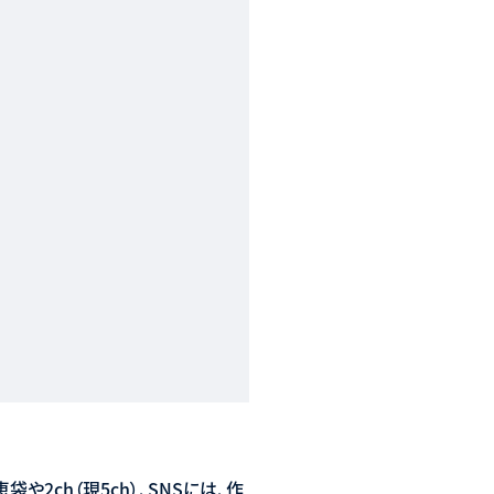
2ch（現5ch）、SNSには、作