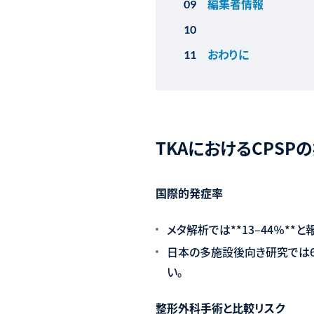
編集者情報
おわりに
TKAにおけるCPS
国際的発症率
メタ解析では**13–44％**と
日本の多施設後向き研究では6か月
い。
整形外科手術と比較リスク