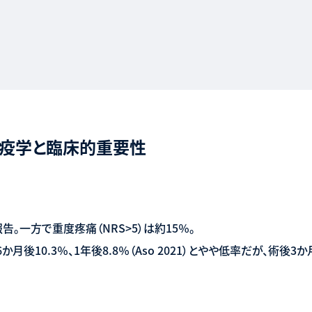
Pの疫学と臨床的重要性
報告。一方で重度疼痛（NRS>5）は約15％。
後10.3％、1年後8.8％（Aso 2021）とやや低率だが、術後