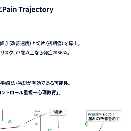
n Trajectory
、傾き（改善速度）と切片（初期痛）を算出。
イリスク
、77歳以上なら発症率36％。
薬物療法・冷却が有効である可能性。
コントロール重視＋心理教育
」。