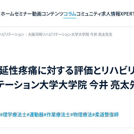
ホーム
セミナー
動画コンテンツ
コラム
コミュニティ
求人情報
XPERT
ハビリテーション｜大阪河﨑リハビリテーション大学大学院 今井 亮太先生
遷延性疼痛に対する評価とリハビ
テーション大学大学院 今井 亮太
#理学療法士
#運動器
#作業療法士
#物理療法
#柔道整復師