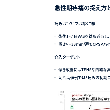
急性期疼痛の捉え方とPai
痛みは
“
点
”
ではなく
“
線
”
術後1–7 日VASを線形近似し
傾き
> −38
mm/
週で
CPSP
ハ
介入ターゲット
傾き改善にはTENSや的確な
切片高値例では「
痛みの初期