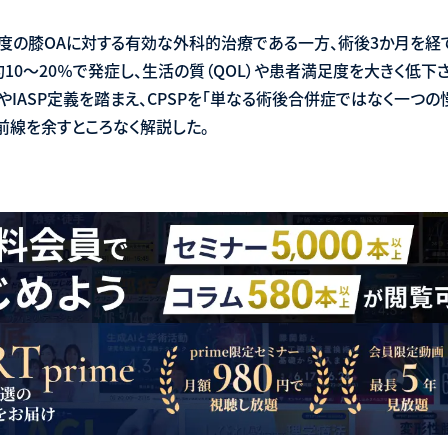
度の膝OAに対する有効な外科的治療である一方、術後3か月を経ても
(CPSP) が約10～20％で発症し、生活の質（QOL）や患者満足度を大き
1）やIASP定義を踏まえ、CPSPを「単なる術後合併症ではなく一つ
前線を余すところなく解説した。