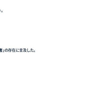
）
。
者
」の存在に言及した。