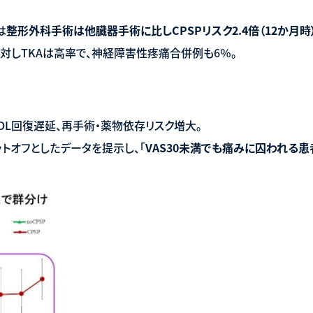
は
整形外科手術は他臓器手術に比し
CPSP
リスク
2.4
倍（
12
か月時
％に対しTKAは高率で、神経障害性疼痛合併例も6％。
、ADL回復遅延、再手術・薬物依存リスク増大。
ットオフとしたデータを提示し、「
VAS30
未満でも痛みに囚われる患