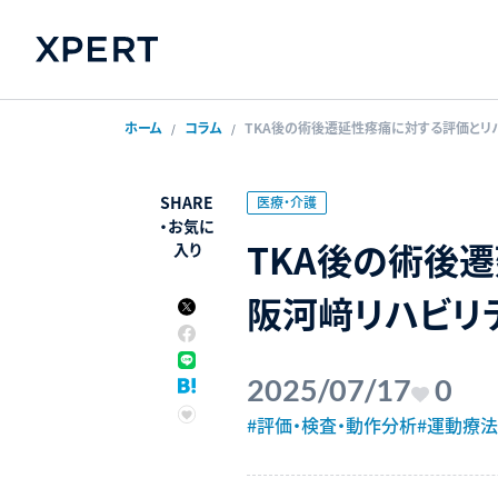
ホーム
コラム
TKA後の術後遷延性疼痛に対する評価とリ
SHARE
医療・介護
・
お気に
TKA後の術後
入り
阪河﨑リハビリ
2025/07/17
0
#評価・検査・動作分析
#運動療法