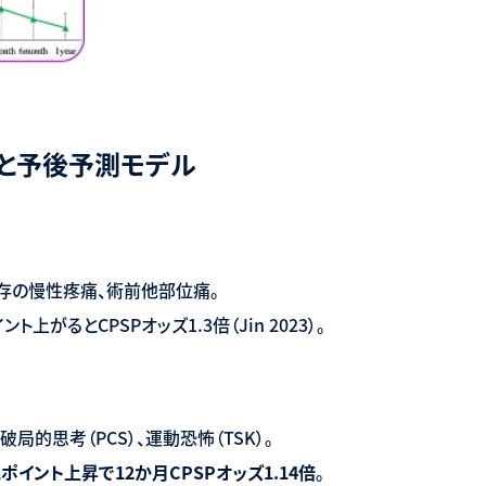
と予後予測モデル
既存の慢性疼痛、術前他部位痛。
ト上がるとCPSPオッズ1.3倍（Jin 2023）。
、破局的思考（PCS）、運動恐怖（TSK）。
1
ポイント上昇で
12
か月
CPSP
オッズ
1.14
倍
。