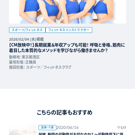
スポーツ/フィットネス
フィットネスインストラクター
2026/02/04 (水)掲載
【CM放映中！】長期就業＆年収アップも可能！ 呼吸と骨格、筋肉に
着目した本質的なメソッドを学びながら働きませんか？
勤務地：
東京都港区
雇用形態：
正職員
施設形態：
スポーツ／フィットネスクラブ
こちらの記事もおすすめ
2020/06/16
医療・介護
177
何故、胸郭の可動性が大切なのか？ ～可動性低下に伴