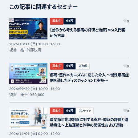
この記事に関連するセミナー
募集中
全1回
0
【動作から考える腰痛の評価と治療】MSI入門編
in名古屋
(日)
2026/10/11
10:00 - 16:30
坂谷 祐
外部決済
募集中
全1回
東京都
0
疼痛・感作メカニズムに応じた介入 〜慢性疼痛症
例を通したディスカッションと実技〜
(日)
2026/09/20
10:00 - 16:00
須賀 康平
¥30,000
募集中
全1回
オンライン
0
肩関節可動域制限に対する脊柱・胸郭の評価と運
動療法〜上肢運動と体幹の関係性および連動
性〜 講師：丹羽雄大先生【主催：セラピストフォ
(日)
2026/11/01
09:00 - 12:00
ーライフ】