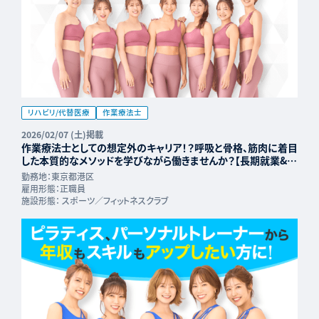
リハビリ/代替医療
作業療法士
2026/02/07 (土)掲載
作業療法士としての想定外のキャリア！？呼吸と骨格、筋肉に着目
した本質的なメソッドを学びながら働きませんか？【長期就業&年
収UP可能】
勤務地：
東京都港区
雇用形態：
正職員
施設形態：
スポーツ／フィットネスクラブ