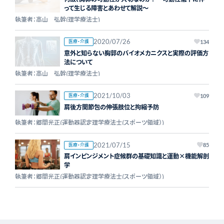
って生じる障害とあわせて解説～
執筆者：高山 弘幹(理学療法士)
2020/07/26
医療・介護
134
意外と知らない胸郭のバイオメカニクスと実際の評価方
法について
執筆者：高山 弘幹(理学療法士)
2021/10/03
医療・介護
109
肩後方関節包の伸張肢位と拘縮予防
執筆者：郷間光正(運動器認定理学療法士(スポーツ領域）)
2021/07/15
医療・介護
85
肩インピンジメント症候群の基礎知識と運動×機能解剖
学
執筆者：郷間光正(運動器認定理学療法士(スポーツ領域）)