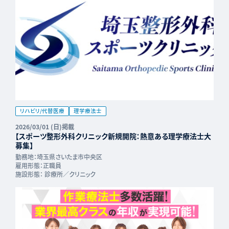
リハビリ/代替医療
理学療法士
2026/03/01 (日)掲載
【スポーツ整形外科クリニック新規開院：熱意ある理学療法士大
募集】
勤務地：
埼玉県さいたま市中央区
雇用形態：
正職員
施設形態：
診療所／クリニック