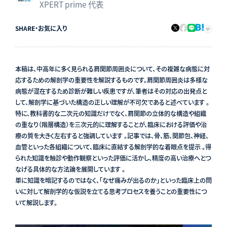
XPERT prime 代表
SHARE
・
お気に入り
本稿は、中高年に多く見られる肩関節周囲炎について、その複雑な病態に対
応するための解剖学の重要性を解説するものです。肩関節周囲炎は多様な
病態が混在するため診断が難しい疾患ですが、筆者はその対応の出発点と
して、解剖学に基づいた構造の正しい理解が不可欠であると述べています 。
特に、教科書的な二次元の知識だけでなく、肩関節の立体的な構造や組織
の重なり（階層構造）を三次元的に理解することが、臨床における評価や治
療の質を大きく左右すると強調しています 。記事では、骨、筋、関節包、神経、
血管といった各組織について、臨床に直結する解剖学的な着眼点を提示 。得
られた知識を触診や動作観察といった評価に活かし、精度の高い治療へとつ
なげる具体的な方法論を展開しています 。
単に知識を暗記するのではなく、「なぜ痛みが出るのか」といった臨床上の問
いに対して解剖学的な仮説を立てる思考プロセスを養うことの重要性につ
いて解説します。