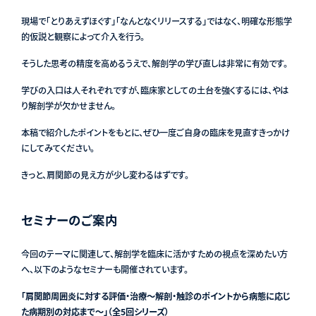
現場で「とりあえずほぐす」「なんとなくリリースする」ではなく、明確な形態学
的仮説と観察によって介入を行う。
そうした思考の精度を高めるうえで、解剖学の学び直しは非常に有効です。
学びの入口は人それぞれですが、臨床家としての土台を強くするには、やは
り解剖学が欠かせません。
本稿で紹介したポイントをもとに、ぜひ一度ご自身の臨床を見直すきっかけ
にしてみてください。
きっと、肩関節の見え方が少し変わるはずです。
セミナーのご案内
今回のテーマに関連して、解剖学を臨床に活かすための視点を深めたい方
へ、以下のようなセミナーも開催されています。
「肩関節周囲炎に対する評価・治療～解剖・触診のポイントから病態に応じ
た病期別の対応まで～」（全
5
回シリーズ）