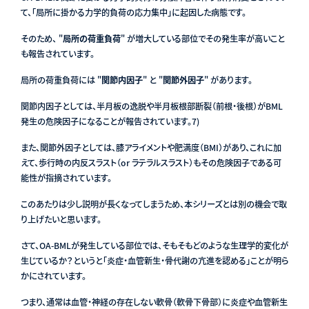
て、「局所に掛かる力学的負荷の応力集中」に起因した病態です。
そのため、 "
局所の荷重負荷
" が増大している部位でその発生率が高いこと
も報告されています。
局所の荷重負荷には "
関節内因子
" と "
関節外因子
" があります。
関節内因子としては、半月板の逸脱や半月板根部断裂（前根・後根）がBML
発生の危険因子になることが報告されています
。7)
また、関節外因子としては、膝アライメントや肥満度（BMI）があり、これに加
えて、歩行時の内反スラスト（or ラテラルスラスト）もその危険因子である可
能性が指摘されています。
このあたりは少し説明が長くなってしまうため、本シリーズとは別の機会で取
り上げたいと思います。
さて、OA-BMLが発生している部位では、そもそもどのような生理学的変化が
生じているか？というと「炎症・血管新生・骨代謝の亢進を認める」ことが明ら
かにされています。
つまり、通常は血管・神経の存在しない軟骨（軟骨下骨部）に炎症や血管新生