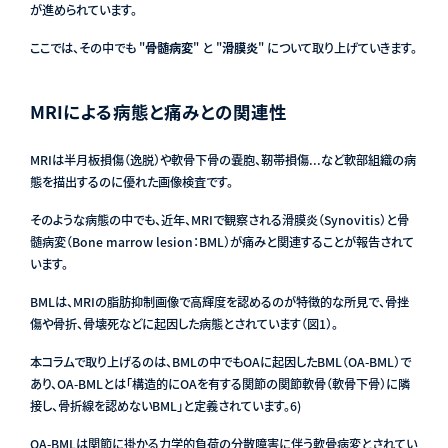
が進められています。
ここでは、その中でも "
骨髄病変
" と "
滑膜炎
" について取り上げていきます。
MRIによる病態と痛みとの関連性
MRIは半月板損傷（逸脱）や軟骨下骨の嚢胞、靭帯損傷...など軟部組織の病
態を描出するのに優れた画像検査です。
そのような病態の中でも、近年、MRIで観察される滑膜炎（Synovitis）と骨
髄病変（Bone marrow lesion：BML）が痛みと関連することが報告されて
います。
BMLは、MRIの脂肪抑制画像で高輝度を認めるのが特徴的な所見で、骨挫
傷や骨折、骨壊死などに起因した病態とされています（図1）。
本コラムで取り上げるのは、BMLの中でもOAに起因したBML（OA-BML）で
あり、OA-BMLとは「構造的にOAを有する関節の関節軟骨（軟骨下骨）に隣
接し、骨折線を認めないBML」と定義されています。6)
OA-BMLは関節に掛かる力学的負荷の分散障害に伴う軟骨病変とされてい