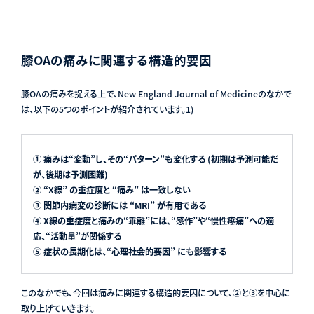
膝OAの痛みに関連する構造的要因
膝OAの痛みを捉える上で、New England Journal of Medicineのなかで
は、以下の5つのポイントが紹介されています
。1)
① 痛みは“変動”し、その“パターン”も変化する (初期は予測可能だ
が、後期は予測困難)
② “X線” の重症度と “痛み” は一致しない
③ 関節内病変の診断には “MRI” が有用である
④ X線の重症度と痛みの“乖離”には、“感作”や“慢性疼痛”への適
応、“活動量”が関係する
⑤ 症状の長期化は、“心理社会的要因” にも影響する
このなかでも、今回は痛みに関連する構造的要因について、②と③を中心に
取り上げていきます。