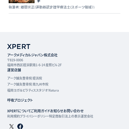
学
執筆者：郷間光正(運動器認定理学療法士(スポーツ領域）)
アークメディカルジャパン株式会社
〒819-0006
福岡市西区姪浜駅南1-6-14 産照ビル２F
運営店舗
アーク鍼灸整骨院 姪浜院
アーク鍼灸整骨院 南九州市院
福岡ヨガ＆ピラティススタジオ Natura
呼吸プロジェクト
XPERTについて
ご利用ガイド
お知らせ
お問い合わせ
利用規約
プライバシーポリシー
特定商取引法上の表示
運営会社
Twitterページ
Facebookページ