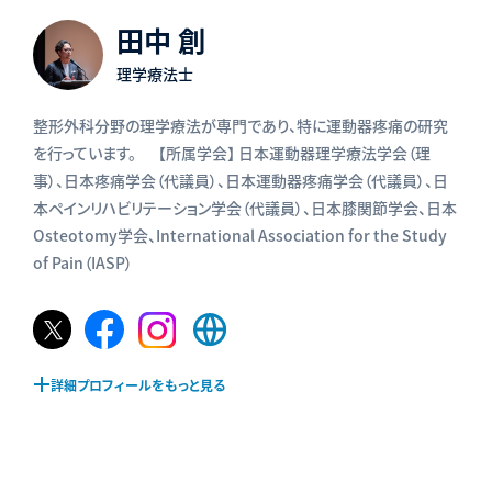
田中 創
理学療法士
整形外科分野の理学療法が専門であり、特に運動器疼痛の研究
を行っています。 【所属学会】 日本運動器理学療法学会（理
事）、日本疼痛学会（代議員）、日本運動器疼痛学会（代議員）、日
本ペインリハビリテーション学会（代議員）、日本膝関節学会、日本
Osteotomy学会、International Association for the Study
of Pain（IASP）
𝕏
Facebook
Instagram
Web
ペ
ペ
ペ
サ
ー
ー
ー
イ
詳細プロフィールをもっと見る
ジ
ジ
ジ
ト