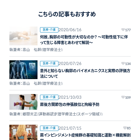
こちらの記事もおすすめ
2020/06/16
医療・介護
177
何故、胸郭の可動性が大切なのか？ ～可動性低下に伴
って生じる障害とあわせて解説～
執筆者：高山 弘幹(理学療法士)
2020/07/26
医療・介護
134
意外と知らない胸郭のバイオメカニクスと実際の評価方
法について
執筆者：高山 弘幹(理学療法士)
2021/10/03
医療・介護
109
肩後方関節包の伸張肢位と拘縮予防
執筆者：郷間光正(運動器認定理学療法士(スポーツ領域）)
2021/07/15
医療・介護
85
肩インピンジメント症候群の基礎知識と運動×機能解剖