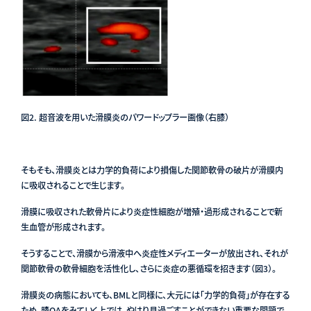
図2. 超音波を用いた滑膜炎のパワードップラー画像（右膝）
そもそも、滑膜炎とは力学的負荷により損傷した関節軟骨の破片が滑膜内
に吸収されることで生じます。
滑膜に吸収された軟骨片により炎症性細胞が増殖・過形成されることで新
生血管が形成されます。
そうすることで、滑膜から滑液中へ炎症性メディエーターが放出され、それが
関節軟骨の軟骨細胞を活性化し、さらに炎症の悪循環を招きます（図3）。
滑膜炎の病態においても、BMLと同様に、大元には「力学的負荷」が存在する
ため、膝OAをみていく上では、やはり見過ごすことができない重要な問題で