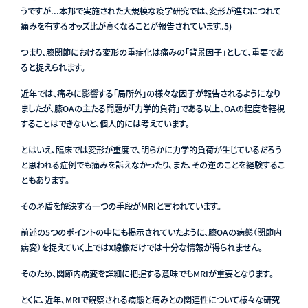
うですが...本邦で実施された大規模な疫学研究では、変形が進むにつれて
痛みを有するオッズ比が高くなることが報告されています
。5)
つまり、膝関節における変形の重症化は痛みの「背景因子」として、重要であ
ると捉えられます。
近年では、痛みに影響する「局所外」の様々な因子が報告されるようになり
ましたが、膝OAの主たる問題が「力学的負荷」である以上、OAの程度を軽視
することはできないと、個人的には考えています。
とはいえ、臨床では変形が重度で、明らかに力学的負荷が生じているだろう
と思われる症例でも痛みを訴えなかったり、また、その逆のことを経験するこ
ともあります。
その矛盾を解決する一つの手段がMRIと言われています。
前述の5つのポイントの中にも掲示されていたように、膝OAの病態（関節内
病変）を捉えていく上ではX線像だけでは十分な情報が得られません。
そのため、関節内病変を詳細に把握する意味でもMRIが重要となります。
とくに、近年、MRIで観察される病態と痛みとの関連性について様々な研究