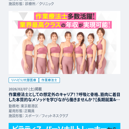
施設形態：
診療所／クリニック
リハビリ/代替医療
作業療法士
2026/02/07 (土)掲載
作業療法士としての想定外のキャリア！？呼吸と骨格、筋肉に着目
した本質的なメソッドを学びながら働きませんか？【長期就業&年
収UP可能】
勤務地：
東京都港区
雇用形態：
正職員
施設形態：
スポーツ／フィットネスクラブ