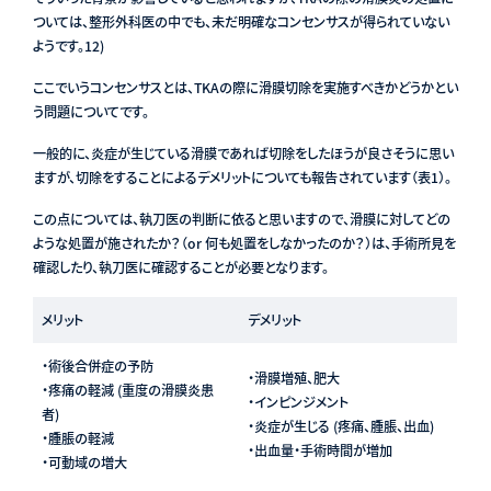
ついては、整形外科医の中でも、未だ明確なコンセンサスが得られていない
ようです
。12)
ここでいうコンセンサスとは、TKAの際に滑膜切除を実施すべきかどうかとい
う問題についてです。
一般的に、炎症が生じている滑膜であれば切除をしたほうが良さそうに思い
ますが、切除をすることによるデメリットについても報告されています（表1）。
この点については、執刀医の判断に依ると思いますので、滑膜に対してどの
ような処置が施されたか？（or 何も処置をしなかったのか？）は、手術所見を
確認したり、執刀医に確認することが必要となります。
メリット
デメリット
・術後合併症の予防
・滑膜増殖、肥大
・疼痛の軽減 (重度の滑膜炎患
・インピンジメント
者)
・炎症が生じる (疼痛、腫脹、出血)
・腫脹の軽減
・出血量・手術時間が増加
・可動域の増大