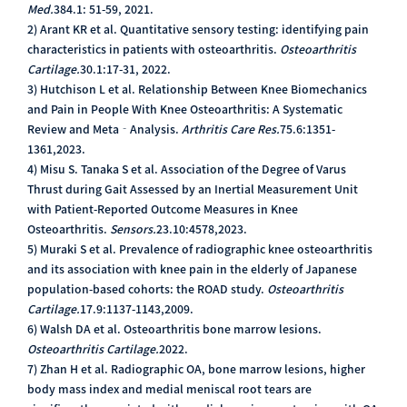
Med.
384.1: 51-59, 2021.
2) Arant KR et al. Quantitative sensory testing: identifying pain
characteristics in patients with osteoarthritis.
Osteoarthritis
Cartilage.
30.1:17-31, 2022.
3) Hutchison L et al. Relationship Between Knee Biomechanics
and Pain in People With Knee Osteoarthritis: A Systematic
Review and Meta
‐
Analysis.
Arthritis Care Res.
75.6:1351-
1361,2023.
4) Misu S. Tanaka S et al. Association of the Degree of Varus
Thrust during Gait Assessed by an Inertial Measurement Unit
with Patient-Reported Outcome Measures in Knee
Osteoarthritis.
Sensors.
23.10:4578,2023.
5) Muraki S et al. Prevalence of radiographic knee osteoarthritis
and its association with knee pain in the elderly of Japanese
population-based cohorts: the ROAD study.
Osteoarthritis
Cartilage.
17.9:1137-1143,2009.
6) Walsh DA et al. Osteoarthritis bone marrow lesions.
Osteoarthritis Cartilage.
2022.
7) Zhan H et al. Radiographic OA, bone marrow lesions, higher
body mass index and medial meniscal root tears are