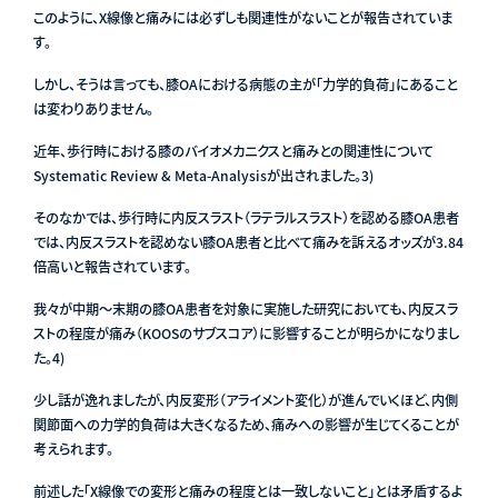
このように、X線像と痛みには必ずしも関連性がないことが報告されていま
す。
しかし、そうは言っても、膝OAにおける病態の主が「力学的負荷」にあること
は変わりありません。
近年、歩行時における膝のバイオメカニクスと痛みとの関連性について
Systematic Review & Meta-Analysisが出されました
。3)
そのなかでは、歩行時に内反スラスト（ラテラルスラスト）を認める膝OA患者
では、内反スラストを認めない膝OA患者と比べて痛みを訴えるオッズが3.84
倍高いと報告されています。
我々が中期〜末期の膝OA患者を対象に実施した研究においても、内反スラ
ストの程度が痛み（KOOSのサブスコア）に影響することが明らかになりまし
た。4)
少し話が逸れましたが、内反変形（アライメント変化）が進んでいくほど、内側
関節面への力学的負荷は大きくなるため、痛みへの影響が生じてくることが
考えられます。
前述した「X線像での変形と痛みの程度とは一致しないこと」とは矛盾するよ