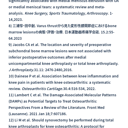
significantly associated with medial meniscus extrusion with OA
or medial meniscal tears: a systematic review and meta-
analysis.
Knee Surgery, Sports Traumatology, Arthroscopy
. 1-
14,2023.
8) 三浦惇・田中創. Varus thrustから見た変形性膝関節症におけるbone
marrow lesionsの病態・評価・治療. 日本運動器疼痛学会誌. 15.2:55-
64.2023
9) Jacobs CA et al. The location and severity of preoperative
subchondral bone marrow lesions were not associated with
inferior postoperative outcomes after medial
unicompartmental knee arthroplasty or total knee arthroplasty.
J Arthroplasty.
31.11: 2476-2480,2016.
10) Dainese P et al. Association between knee inflammation and
knee pain in patients with knee osteoarthritis: a systematic
review.
Osteoarthritis Cartilage.
30.4:516-534, 2022.
11)
Lambert C et al. The Damage-Associated Molecular Patterns
(DAMPs) as Potential Targets to Treat Osteoarthritis:
Perspectives From a Review of the Literature. Front Med
(Lausanne). 2021 Jan 18;7:607186.
12) Li M et al. Should synovectomy be performed during total
knee arthroplasty for knee osteoarthritis: A protocol for