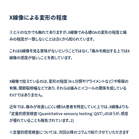
X線像による変形の程度
②と④のなかでも触れてありますが、X線像でみる膝OAの変形の程度と痛
みの程度が一致しないことは古くから知られています。
これはX線像を見る意味がないということではなく、「痛みを検出する上ではX
線像の感度が低い」ことを表しています。
X線像で捉えているのは、変形の程度（K-L分類やアライメントなど）や骨棘の
有無、関節裂隙幅などであり、それらは痛みとイコールの関係を成している
わけではありません。
近年では、痛みが改善しにくい膝OA患者を特定していく上では、X線像よりも
「定量的感覚検査（Quantitative sensory testing：QST）」のほうが、感度
が優れていることも報告されています
。2)
※定量的感覚検査については、次回以降のコラムで紹介させていただきます