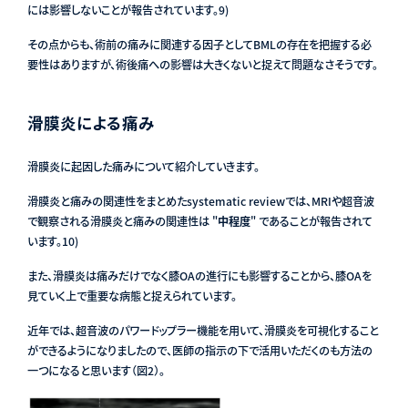
には影響しないことが報告されています
。9)
その点からも、術前の痛みに関連する因子としてBMLの存在を把握する必
要性はありますが、術後痛への影響は大きくないと捉えて問題なさそうです。
滑膜炎による痛み
滑膜炎に起因した痛みについて紹介していきます。
滑膜炎と痛みの関連性をまとめたsystematic reviewでは、MRIや超音波
で観察される滑膜炎と痛みの関連性は "
中程度
" であることが報告されて
います
。10)
また、滑膜炎は痛みだけでなく膝OAの進行にも影響することから、膝OAを
見ていく上で重要な病態と捉えられています。
近年では、超音波のパワードップラー機能を用いて、滑膜炎を可視化すること
ができるようになりましたので、医師の指示の下で活用いただくのも方法の
一つになると思います（図2）。