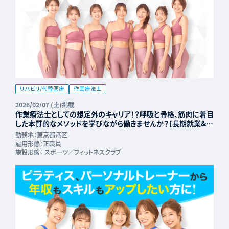
リハビリ/代替医療
作業療法士
2026/02/07 (土)掲載
作業療法士としての想定外のキャリア！？呼吸と骨格、筋肉に着目
した本質的なメソッドを学びながら働きませんか？【長期就業&年
収UP可能】
勤務地：
東京都港区
雇用形態：
正職員
施設形態：
スポーツ／フィットネスクラブ