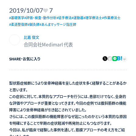
2019/10/07
7
#基礎医学
#評価・検査・動作分析
#徒手療法
#運動器
#理学療法士
#作業療法士
#柔道整復師
#鍼灸師
#あんまマッサージ指圧師
比嘉 俊文
合同会社Medimarl 代表
SHARE
・
お気に入り
梨状筋症候群にうより坐骨神経痛を呈した症状を多く経験することがあるか
と思います。
この症状に対して、本質的なアプローチを行うには、患部だけでなく、全身的
な評価やアプローチが重要となってきます。今回の症例では腹斜筋群の機能
障害により坐骨神経痛が引き起こされていました。
さらには、この腹斜筋群の機能障害がなぜ起こったのかという本質的な原因
を明確にすることで早期の症状軽減や再発防止にもつながります。
今回は、私が臨床で経験した事例を通して、筋膜アプローチの考え方をご紹