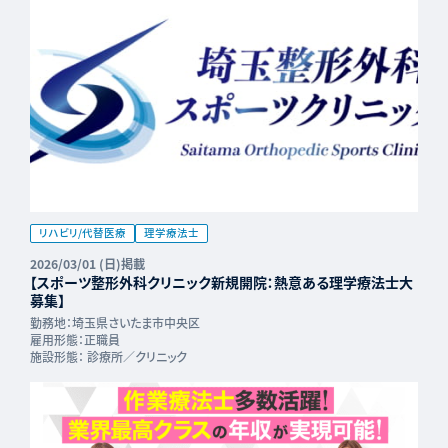
リハビリ/代替医療
理学療法士
2026/03/01 (日)掲載
【スポーツ整形外科クリニック新規開院：熱意ある理学療法士大
募集】
勤務地：
埼玉県さいたま市中央区
雇用形態：
正職員
施設形態：
診療所／クリニック