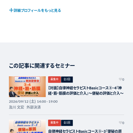
詳細プロフィールをもっと見る
この記事に関連するセミナー
募集中
全2回
0
【対面】自律神経セラピストBasicコース③−4『神
経・筋・筋膜の評価と介入』〜便秘の評価と介入〜
(土)
2026/09/12
14:00 - 19:00
及川 文宏
外部決済
募集中
全1回
0
自律神経セラピストBasicコース③−3『便秘の原