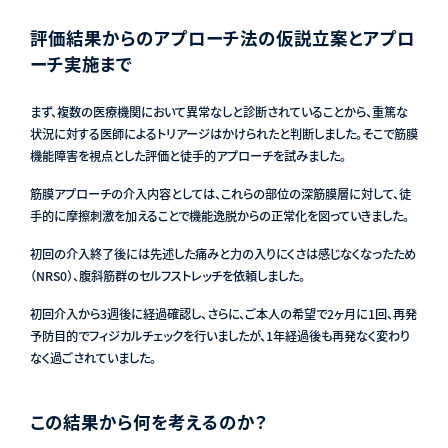
評価結果からのアプローチ法の仮説立案とアプロ
ーチ実施まで
まず、複数の医療機関において異常なしと診断されていることから、重篤な
状況に対する医師によるトリアージはかけられたと判断しました。そこで筋膜
機能障害を視点とした評価と徒手的アプローチを試みました。
筋膜アプローチの介入内容としては、これらの部位の深筋膜層に対して、徒
手的に摩擦刺激を加えることで機能逸脱からの正常化を図っていきました。
初回の介入終了後には先述した痛みと力の入りにくさは感じなくなったため
（NRS0）、腹斜筋群のセルフストレッチを依頼しました。
初回介入から3週後に経過確認し、さらに、ご本人の希望で2ヶ月に1回、再発
予防目的でフィジカルチェックを行いましたが、1年経過後も再発なく変わり
なく過ごされていました。
この結果から何を考えるのか？