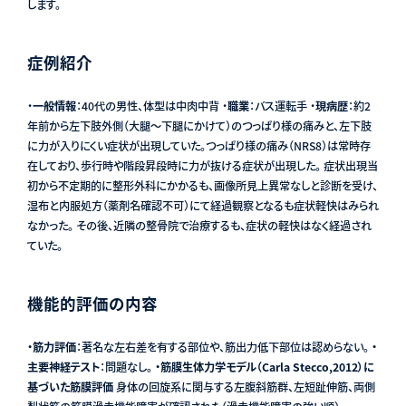
します。
症例紹介
・
一般情報
：40代の男性、体型は中肉中背 ・
職業
：バス運転手 ・
現病歴
：約2
年前から左下肢外側（大腿〜下腿にかけて）のつっぱり様の痛みと、左下肢
に力が入りにくい症状が出現していた。つっぱり様の痛み（NRS8）は常時存
在しており、歩行時や階段昇段時に力が抜ける症状が出現した。 症状出現当
初から不定期的に整形外科にかかるも、画像所見上異常なしと診断を受け、
湿布と内服処方（薬剤名確認不可）にて経過観察となるも症状軽快はみられ
なかった。 その後、近隣の整骨院で治療するも、症状の軽快はなく経過され
ていた。
機能的評価の内容
・筋力評価
：著名な左右差を有する部位や、筋出力低下部位は認めらない。
・
主要神経テスト
：問題なし。
・筋膜生体力学モデル（Carla Stecco,2012）に
基づいた筋膜評価
身体の回旋系に関与する左腹斜筋群、左短趾伸筋、両側