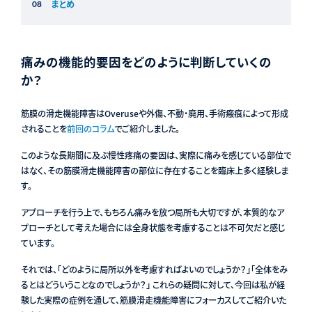
まとめ
痛みの機能的要因をどのように判断していくの
か？
筋膜の滑走機能障害はOveruseや外傷、不動・廃用、手術瘢痕によって形成
されることを
前回のコラム
でご紹介しました。
このような長期間に及ぶ慢性疼痛の要因は、実際に痛みを感じている部位で
はなく、その筋膜滑走機能障害の部位に存在することを臨床上多く経験しま
す。
アプローチを行う上で、もちろん痛みを放つ局所も大切ですが、本質的なア
プローチとして考えた場合には全身状態を考慮することは不可欠だと感じ
ています。
それでは、「どのように局所以外を考慮すればよいのでしょうか？」「全体をみ
るとはどういうことなのでしょうか？」 これらの疑問に対して、今回は私が経
験した実際の症例を通して、筋膜滑走機能障害にフォーカスしてご紹介いた