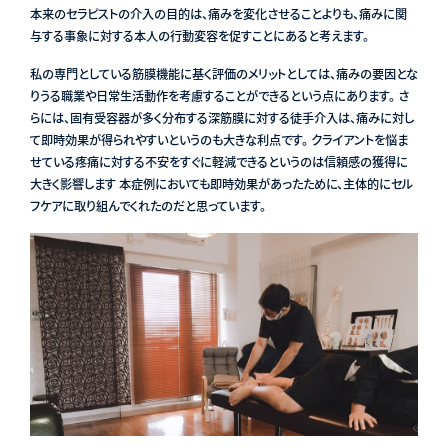
本来のセラピストの介入の目的は、痛みを変化させることよりも、痛みに関
与する事象に対する本人の行動変容を促すことにあると考えます。
私の専門としている筋膜機能に基く評価のメリットとしては、痛みの要因とな
りうる職業や日常生活動作を考慮することができるという点にあります。 さ
らには、固有受容器が多く分布する深筋膜に対する徒手介入は、痛みに対し
て即時効果が得られやすいというのも大きな利点です。 クライアントを悩ま
せている疼痛に対する不安をすぐに軽減できるというのは信頼感の獲得に
大きく影響します 本症例においても即時効果があったために、主体的にセル
フケアに取り組んでくれたのだと思っています。