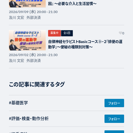
因』 〜必要な介入と生活習慣〜
(水)
2026/09/09
20:00 - 21:30
及川 文宏
外部決済
募集中
全1回
0
自律神経セラピストBasicコース③−２『排便の運
動学』〜便秘の種類別対策〜
(水)
2026/09/02
20:00 - 21:30
及川 文宏
外部決済
この記事に関連するタグ
#基礎医学
フォロー
#評価・検査・動作分析
フォロー