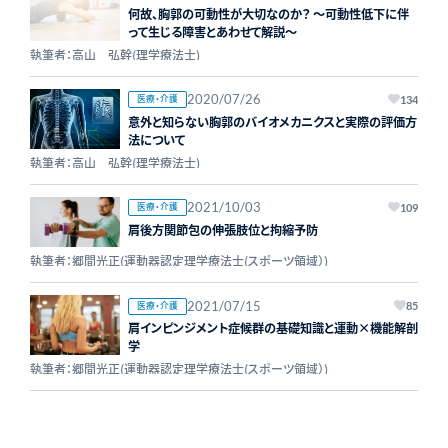
何故、胸郭の可動性が大切なのか？ ～可動性低下に伴
って生じる障害とあわせて解説～
執筆者：高山 弘幹(理学療法士)
2020/07/26
医療・介護
134
意外と知らない胸郭のバイオメカニクスと実際の評価方
法について
執筆者：高山 弘幹(理学療法士)
2021/10/03
医療・介護
109
肩後方関節包の伸張肢位と拘縮予防
執筆者：郷間光正(運動器認定理学療法士(スポーツ領域）)
2021/07/15
医療・介護
85
肩インピンジメント症候群の基礎知識と運動×機能解剖
学
執筆者：郷間光正(運動器認定理学療法士(スポーツ領域）)