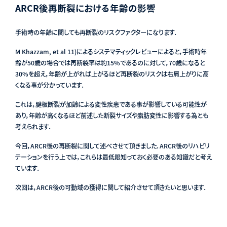
ARCR後再断裂における年齢の影響
手術時の年齢に関しても再断裂のリスクファクターになります．
M Khazzam, et al
11)
によるシステマティックレビューによると，手術時年
齢が50歳の場合では再断裂率は約15%であるのに対して，70歳になると
30%を超え，年齢が上がれば上がるほど再断裂のリスクは右肩上がりに高
くなる事が分かっています．
これは，腱板断裂が加齢による変性疾患である事が影響している可能性が
あり，年齢が高くなるほど前述した断裂サイズや脂肪変性に影響する為とも
考えられます．
今回，ARCR後の再断裂に関して述べさせて頂きました．ARCR後のリハビリ
テーションを行う上では，これらは最低限知っておく必要のある知識だと考え
ています．
次回は，ARCR後の可動域の獲得に関して紹介させて頂きたいと思います．