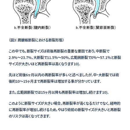
（図3：肩腱板断裂における断裂形態）
この中でも，断裂サイズは術後再断裂の重要な要因であり，中断裂で
2.9%〜23.7%，大断裂で11.5％〜50％，広範囲断裂で0％〜57.1％と断裂
サイズが大きいほど再断裂率は高くなります
10)
．
先ほど術後6ヶ月以内の再断裂率が多いと述べましたが，中・大断裂では術
後約10〜15ヶ月まで再断裂率は増加する事が分かっています．
また，広範囲断裂では15ヶ月以降も再断裂率は増加し続けます
10)
．
このように断裂サイズが大きい場合，再断裂率が高くなるだけでなく，経時的
に再断裂率が増加し続けるため，やはり術前の断裂サイズが大きいと再断裂
のリスクは高くなってきます．