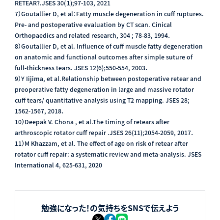
RETEAR?.JSES 30(１);97-103, 2021
7）Goutallier D, et al：Fatty muscle degeneration in cuff ruptures.
Pre- and postoperative evaluation by CT scan. Cinical
Orthopaedics and related research, 304 ; 78-83, 1994．
8）Goutallier D, et al. Influence of cuff muscle fatty degeneration
on anatomic and functional outcomes after simple suture of
full-thickness tears. JSES 12(6);550-554, 2003．
9）Y Iijima, et al.Relationship between postoperative retear and
preoperative fatty degeneration in large and massive rotator
cuff tears/ quantitative analysis using T2 mapping. JSES 28;
1562-1567, 2018．
10）Deepak V. Chona , et al.The timing of retears after
arthroscopic rotator cuff repair .JSES 26(11);2054-2059, 2017．
11）M Khazzam, et al. The effect of age on risk of retear after
rotator cuff repair: a systematic review and meta-analysis. JSES
International 4, 625-631, 2020
勉強になった！の気持ちをSNSで伝えよう