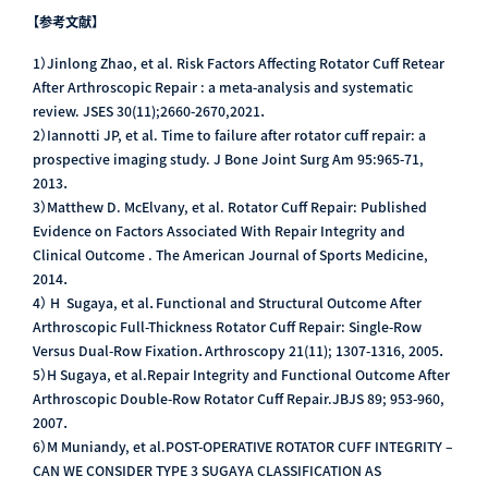
【参考文献】
1）Jinlong Zhao, et al. Risk Factors Affecting Rotator Cuff Retear
After Arthroscopic Repair : a meta-analysis and systematic
review. JSES 30(11);2660-2670,2021．
2）Iannotti JP, et al. Time to failure after rotator cuff repair: a
prospective imaging study. J Bone Joint Surg Am 95:965-71,
2013．
3）Matthew D. McElvany, et al. Rotator Cuff Repair: Published
Evidence on Factors Associated With Repair Integrity and
Clinical Outcome . The American Journal of Sports Medicine,
2014．
4） H Sugaya, et al．Functional and Structural Outcome After
Arthroscopic Full-Thickness Rotator Cuff Repair: Single-Row
Versus Dual-Row Fixation．Arthroscopy 21(11); 1307-1316, 2005．
5）H Sugaya, et al.Repair Integrity and Functional Outcome After
Arthroscopic Double-Row Rotator Cuff Repair.JBJS 89; 953-960,
2007．
6）M Muniandy, et al.POST-OPERATIVE ROTATOR CUFF INTEGRITY –
CAN WE CONSIDER TYPE 3 SUGAYA CLASSIFICATION AS