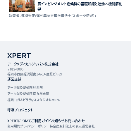
肩インピンジメント症候群の基礎知識と運動×機能解剖
学
執筆者：郷間光正(運動器認定理学療法士(スポーツ領域）)
アークメディカルジャパン株式会社
〒819-0006
福岡市西区姪浜駅南1-6-14 産照ビル２F
運営店舗
アーク鍼灸整骨院 姪浜院
アーク鍼灸整骨院 南九州市院
福岡ヨガ＆ピラティススタジオ Natura
呼吸プロジェクト
XPERTについて
ご利用ガイド
お知らせ
お問い合わせ
利用規約
プライバシーポリシー
特定商取引法上の表示
運営会社