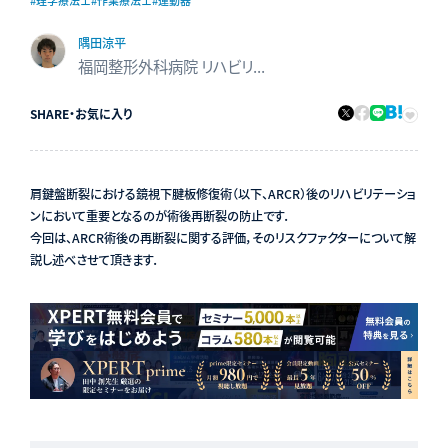
#理学療法士
#作業療法士
#運動器
隅田涼平
福岡整形外科病院 リハビリテーション科
SHARE
・
お気に入り
肩鍵盤断裂における鏡視下腱板修復術（以下、ARCR）後のリハビリテーショ
ンにおいて重要となるのが術後再断裂の防止です．
今回は、ARCR術後の再断裂に関する評価，そのリスクファクターについて解
説し述べさせて頂きます．