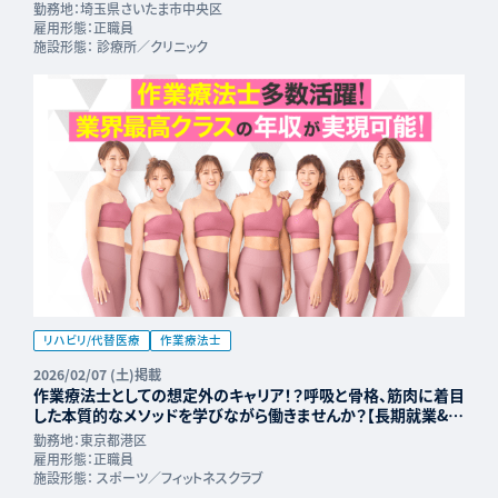
勤務地：
埼玉県さいたま市中央区
雇用形態：
正職員
施設形態：
診療所／クリニック
リハビリ/代替医療
作業療法士
2026/02/07 (土)掲載
作業療法士としての想定外のキャリア！？呼吸と骨格、筋肉に着目
した本質的なメソッドを学びながら働きませんか？【長期就業&年
収UP可能】
勤務地：
東京都港区
雇用形態：
正職員
施設形態：
スポーツ／フィットネスクラブ