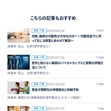
こちらの記事もおすすめ
2020/06/16
医療・介護
177
何故、胸郭の可動性が大切なのか？ ～可動性低下に伴
って生じる障害とあわせて解説～
執筆者：高山 弘幹(理学療法士)
2020/07/26
医療・介護
134
意外と知らない胸郭のバイオメカニクスと実際の評価方
法について
執筆者：高山 弘幹(理学療法士)
2021/10/03
医療・介護
109
肩後方関節包の伸張肢位と拘縮予防
執筆者：郷間光正(運動器認定理学療法士(スポーツ領域）)
2021/07/15
医療・介護
85