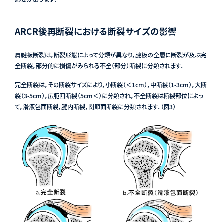
ARCR後再断裂における断裂サイズの影響
肩腱板断裂は，断裂形態によって分類が異なり，腱板の全層に断裂が及ぶ完
全断裂，部分的に損傷がみられる不全（部分）断裂に分類されます．
完全断裂は，その断裂サイズにより，小断裂（＜1cm），中断裂（1-3cm），大断
裂（3-5cm），広範囲断裂（5cm＜）に分類され，不全断裂は断裂部位によっ
て，滑液包面断裂，腱内断裂，関節面断裂に分類されます．（図3）