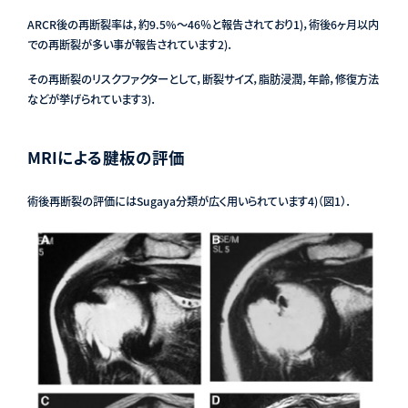
ARCR後の再断裂率は，約9.5%〜46％と報告されており
1)
，術後6ヶ月以内
での再断裂が多い事が報告されています
2)
．
その再断裂のリスクファクターとして，断裂サイズ，脂肪浸潤，年齢，修復方法
などが挙げられています
3)
．
MRIによる腱板の評価
術後再断裂の評価にはSugaya分類が広く用いられています
4)
（図1）．