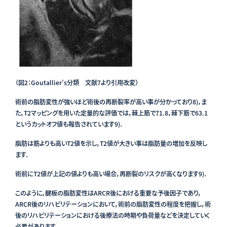
（図2：Goutallier’s分類 文献7より引用改変）
術前の脂肪変性が強いほど術後の再断裂率が高い事が分かっており
8)
，ま
た，T2マッピングを用いた定量的な評価では，棘上筋で71.8，棘下筋で63.1
というカットオフ値も報告されています
9)
．
脂肪は筋よりも高いT2値を示し，T2値が大きい事は脂肪量の増加を反映し
ます．
術前にT2値が上記の値よりも高い場合，再断裂のリスクが高くなります
9)
．
このように，腱板の脂肪変性はARCR後における重要な予後因子であり，
ARCR後のリハビリテーションにおいて，術前の脂肪変性の程度を把握し，術
後のリハビリテーションにおける後療法の時期や負荷量などを決定していく
必要があります．