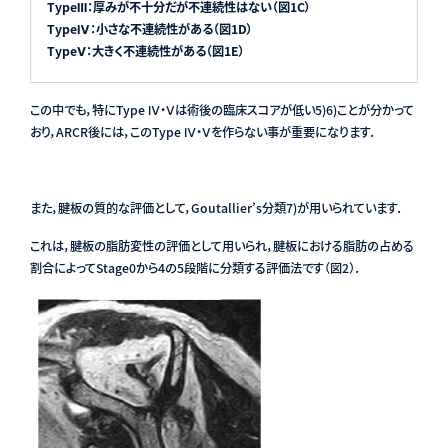
TypeⅢ：厚みが不十分だが不連続性はない（図1C）
TypeⅣ：小さな不連続性がある（図1D）
TypeⅤ：大きく不連続性がある（図1E）
この中でも，特にType Ⅳ・Ⅴは術後の臨床スコアが低い
5)6)
ことが分かって
おり，ARCR後には，このType Ⅳ・Ⅴを作らない事が重要になります．
また，腱板の質的な評価として，Goutallier’s分類
7)
が用いられています．
これは，腱板の脂肪変性の評価として用いられ，腱板における脂肪の占める
割合によってStage0から4の5段階に分類する評価法です（図2）．