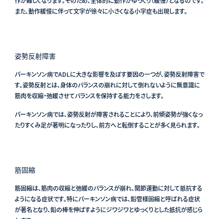
作が難しくなります。そのため、全体的に動作がゆっくり（緩慢）となるのです。
また、動作緩慢に伴って文字が徐々に小さくなる小字症も出現します。
姿勢反射障害
パーキンソン病でADLに大きな影響を及ぼす要因の一つが、姿勢反射障害で
す。姿勢反射とは、身体のバランスの崩れに対して倒れないように無意識に
筋肉を収縮・弛緩させてバランスを保持する能力をさします。
パーキンソン病では、姿勢反射が障害されることにより、前傾姿勢が強くなっ
たりすくみ足が著明になったりし、前方へと転倒することが多く見られます。
筋固縮
筋固縮は、筋肉の収縮と弛緩のバランスが崩れ、関節運動に対して抵抗する
ようになる症状です。特にパーキンソン病では、鉛管様固縮と呼ばれる症状
が著名となり、鉛の棒を伸ばすようにジワジワとゆっくりとした抵抗が感じら