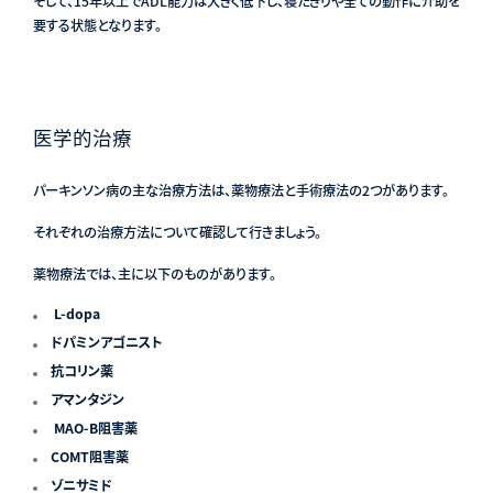
そして、15年以上でADL能力は大きく低下し、寝たきりや全ての動作に介助を
要する状態となります。
医学的治療
パーキンソン病の主な治療方法は、薬物療法と手術療法の2つがあります。
それぞれの治療方法について確認して行きましょう。
薬物療法では、主に以下のものがあります。
L-dopa
ドパミンアゴニスト
抗コリン薬
アマンタジン
MAO-B阻害薬
COMT阻害薬
ゾニサミド