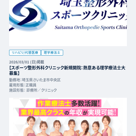
リハビリ/代替医療
理学療法士
2026/03/01 (日)掲載
【スポーツ整形外科クリニック新規開院：熱意ある理学療法士大
募集】
勤務地：
埼玉県さいたま市中央区
雇用形態：
正職員
施設形態：
診療所／クリニック