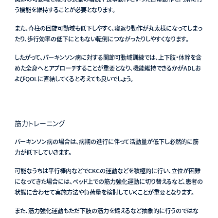
う機能を維持することが必要となります。
また、脊柱の回旋可動域も低下しやすく、寝返り動作が丸太様になってしまっ
たり、歩行効率の低下にともない転倒につながったりしやすくなります。
したがって、パーキンソン病に対する関節可動域訓練では、上下肢・体幹を含
めた全身へとアプローチすることが重要となり、機能維持できるかがADLお
よびQOLに直結してくると考えても良いでしょう。
筋力トレーニング
パーキンソン病の場合は、病期の進行に伴って活動量が低下し必然的に筋
力が低下していきます。
可能なうちは平行棒内などでCKCの運動などを積極的に行い、立位が困難
になってきた場合には、ベッド上での筋力強化運動に切り替えるなど、患者の
状態に合わせて実施方法や負荷量を検討していくことが重要となります。
また、筋力強化運動もただ下肢の筋力を鍛えるなど抽象的に行うのではな