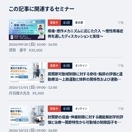
この記事に関連するセミナー
募集中
全1回
東京都
0
疼痛・感作メカニズムに応じた介入 〜慢性疼痛症
例を通したディスカッションと実技〜
(日)
2026/09/20
10:00 - 16:00
須賀 康平
¥30,000
募集中
全1回
オンライン
0
肩関節可動域制限に対する脊柱・胸郭の評価と運
動療法〜上肢運動と体幹の関係性および連動
性〜 講師：丹羽雄大先生【主催：セラピストフォ
(日)
2026/11/01
09:00 - 12:00
ーライフ】
丹羽雄大先生
¥5,000
募集中
全1回
オンライン
0
肘関節の屈曲・伸展制限に対する機能解剖学的評
価と治療～関節特性から可動域の制限因子を見
極める～ 講師：山本昌樹先生【主催：セラピスト
(日)
2026/10/25
09:00 - 16:00