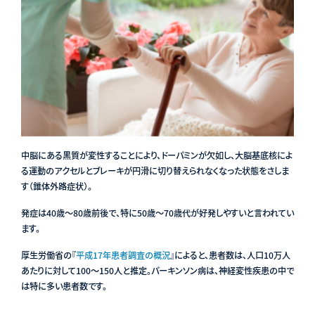
中脳にある黒質が変性することにより、ドーパミンが欠如し、大脳基底核によ
る運動のアクセルとブレーキが円滑に切り替えられなくなった状態をさしま
す（錐体外路症状）。
発症は40歳〜80歳前後で、特に50歳〜70歳代が好発しやすいと言われてい
ます。
厚生労働省の『
平成17年患者調査の概況
』によると、患者数は、人口10万人
あたりに対して100〜150人と推定。パーキンソン病は、神経変性疾患の中で
は特に多い患者数です。