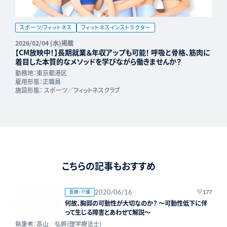
スポーツ/フィットネス
フィットネスインストラクター
2026/02/04 (水)掲載
【CM放映中！】長期就業＆年収アップも可能！ 呼吸と骨格、筋肉に
着目した本質的なメソッドを学びながら働きませんか？
勤務地：
東京都港区
雇用形態：
正職員
施設形態：
スポーツ／フィットネスクラブ
こちらの記事もおすすめ
2020/06/16
医療・介護
177
何故、胸郭の可動性が大切なのか？ ～可動性低下に伴
って生じる障害とあわせて解説～
執筆者：高山 弘幹(理学療法士)