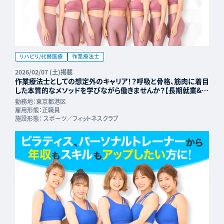
リハビリ/代替医療
作業療法士
2026/02/07 (土)掲載
作業療法士としての想定外のキャリア！？呼吸と骨格、筋肉に着目
した本質的なメソッドを学びながら働きませんか？【長期就業&年
収UP可能】
勤務地：
東京都港区
雇用形態：
正職員
施設形態：
スポーツ／フィットネスクラブ