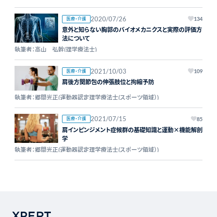
2020/07/26
医療・介護
134
意外と知らない胸郭のバイオメカニクスと実際の評価方
法について
執筆者：高山 弘幹(理学療法士)
2021/10/03
医療・介護
109
肩後方関節包の伸張肢位と拘縮予防
執筆者：郷間光正(運動器認定理学療法士(スポーツ領域）)
2021/07/15
医療・介護
85
肩インピンジメント症候群の基礎知識と運動×機能解剖
学
執筆者：郷間光正(運動器認定理学療法士(スポーツ領域）)