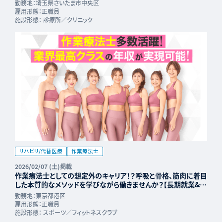
勤務地：
埼玉県さいたま市中央区
雇用形態：
正職員
施設形態：
診療所／クリニック
リハビリ/代替医療
作業療法士
2026/02/07 (土)掲載
作業療法士としての想定外のキャリア！？呼吸と骨格、筋肉に着目
した本質的なメソッドを学びながら働きませんか？【長期就業&年
収UP可能】
勤務地：
東京都港区
雇用形態：
正職員
施設形態：
スポーツ／フィットネスクラブ