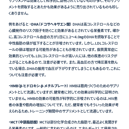
サプリメントは効果として科学的に証明されていないものが多く、そのサプリ
メントを摂取するとあたかも効果があるように売り出されているものも珍し
くありません。
例をあげると
・DHA（ドコサヘキサエン酸）
DHAは高コレステロールなどの
心臓発作のリスク因子を防ぐこと効果があるとされている栄養素です。 確か
に、高コレステロール血症の方が1日に1.2～4.0㎎のDHAを摂取することで
中性脂肪の値が低下することが示唆されています。 しかし、LDLコレステロ
ールの値は増加する可能性があることも示唆されています。 脂質異常症に
効果的といっても、LDLコレステロールが高い人には、他の疾患のリスクが
上がることもあるので、注意が必要です。 また、高血圧の方で降圧薬を飲ん
でいる場合、DHAの服用で血圧が下がりすぎてしまうこともあるので、これに
ついても注意が必要です。
・HMB（β-ヒドロキシ-β-メチルプレート）
HMBは筋肉づくりのためのサプリ
メントとして流通していますが、健常者に対しての効果は科学的に証明され
ていません。 HMBの効果の可能性が科学的に示唆されているのは、HIV患
者の体重や筋肉の増加についてです。 ただ、健常者でもそういった効果が考
えられるため、トレーニング期間中のサプリメントとして流通しています。
・MCT（中鎖脂肪酸）
MCTは部分化学合成された脂肪で、最近よく見聞きす
る栄養素の1です。 一般的に言われているのは、エネルギーとして使用され