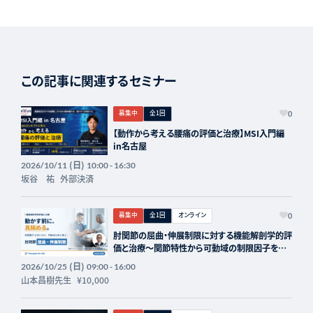
この記事に関連するセミナー
募集中
全1回
0
【動作から考える腰痛の評価と治療】MSI入門編
in名古屋
(日)
2026/10/11
10:00 - 16:30
坂谷 祐
外部決済
募集中
全1回
オンライン
0
肘関節の屈曲・伸展制限に対する機能解剖学的評
価と治療～関節特性から可動域の制限因子を見
極める～ 講師：山本昌樹先生【主催：セラピスト
(日)
2026/10/25
09:00 - 16:00
フォーライフ】
山本昌樹先生
¥10,000