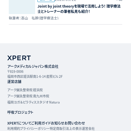
Joint by joint theoryを現場で活用しよう！ 理学療法
士とトレーナーの筆者私見も紹介！
執筆者：高山 弘幹(理学療法士)
アークメディカルジャパン株式会社
〒819-0006
福岡市西区姪浜駅南1-6-14 産照ビル２F
運営店舗
アーク鍼灸整骨院 姪浜院
アーク鍼灸整骨院 南九州市院
福岡ヨガ＆ピラティススタジオ Natura
呼吸プロジェクト
XPERTについて
ご利用ガイド
お知らせ
お問い合わせ
利用規約
プライバシーポリシー
特定商取引法上の表示
運営会社