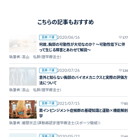
こちらの記事もおすすめ
2020/06/16
医療・介護
177
何故、胸郭の可動性が大切なのか？ ～可動性低下に伴
って生じる障害とあわせて解説～
執筆者：高山 弘幹(理学療法士)
2020/07/26
医療・介護
134
意外と知らない胸郭のバイオメカニクスと実際の評価方
法について
執筆者：高山 弘幹(理学療法士)
2021/07/15
医療・介護
85
肩インピンジメント症候群の基礎知識と運動×機能解剖
学
執筆者：郷間光正(運動器認定理学療法士(スポーツ領域）)
2020/05/22
医療・介護
60