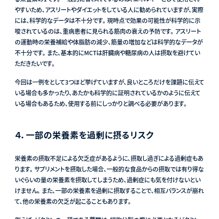
やすいため、アスリートやダイエットをしている人に勧められていますが、実際
には、科学的なデータは不十分です。 現時点で効果の可能性が科学的に示
唆されているのは、重病患者に見られる筋肉の衰えの予防です。 アスリート
の運動時の栄養補給や体脂肪の減少、筋量の増加などは科学的なデータが
不十分です。 また、基本的にMCTは肝臓病や糖尿病の人は摂取を避けてい
ただきたいです。
今回は一例をとして3つほど挙げていますが、良いところだけを課題に伝えて
いる場合も多かったり、あたかも科学的に証明されているかのように伝えて
いる場合もあるため、使用する前にしっかりと調べる必要があります。
４．一部の栄養素を過剰に摂るリスク
栄養素の摂取不足による欠乏症があるように、摂取し過ぎによる過剰症もあ
ります。 サプリメントを摂取した場合、一般的な食品からの摂取では有り得な
いぐらいの量の栄養素を摂取してしまうため、過剰症にも気を付けないとい
けません。 また、一部の栄養素を過剰に摂取することで、相互バランスが崩れ
て、他の栄養素の欠乏が起こることもあります。