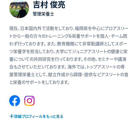
吉村 俊亮
管理栄養士
現在、日本国内外で活動をしており、福岡県を中心にプロアスリー
トから一般の方々のトレーニング&栄養サポートを個人・チーム問
わず行っております。 また、教育機関にて非常勤講師としてスポー
ツ栄養学を担当しており、大学にてジュニアアスリートの健康と栄
養についての共同研究を行っております。その他、セミナーや講演
会もさせていただいております。 海外では、トップアスリートの専
属管理栄養士として、献立作成から調理・提供などアスリートの食
と栄養のサポートをしております。
Facebook
Instagram
ペ
ペ
ー
ー
詳細プロフィールをもっと見る
ジ
ジ