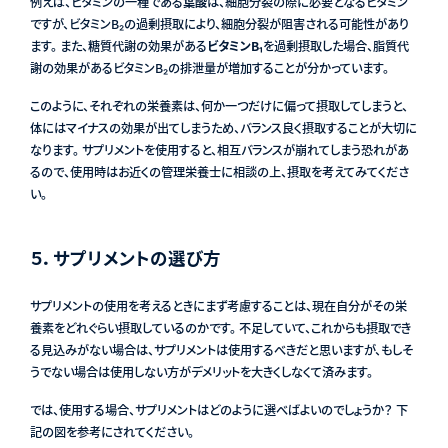
例えば、ビタミンの一種である
葉酸
は、細胞分裂の際に必要となるビタミン
ですが、ビタミンB₂の過剰摂取により、細胞分裂が阻害される可能性があり
ます。 また、糖質代謝の効果がある
ビタミンB₁
を過剰摂取した場合、脂質代
謝の効果があるビタミンB₂の排泄量が増加することが分かっています。
このように、それぞれの栄養素は、何か一つだけに偏って摂取してしまうと、
体にはマイナスの効果が出てしまうため、バランス良く摂取することが大切に
なります。 サプリメントを使用すると、相互バランスが崩れてしまう恐れがあ
るので、使用時はお近くの管理栄養士に相談の上、摂取を考えてみてくださ
い。
５．サプリメントの選び方
サプリメントの使用を考えるときにまず考慮することは、現在自分がその栄
養素をどれぐらい摂取しているのかです。 不足していて、これからも摂取でき
る見込みがない場合は、サプリメントは使用するべきだと思いますが、もしそ
うでない場合は使用しない方がデメリットを大きくしなくて済みます。
では、使用する場合、サプリメントはどのように選べばよいのでしょうか？ 下
記の図を参考にされてください。