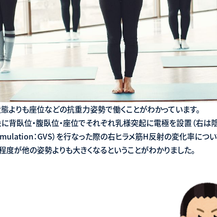
状態よりも座位などの抗重力姿勢で働くことがわかっています。
を対象に背臥位・腹臥位・座位でそれぞれ乳様突起に電極を設置（右は
ular stimulation：GVS）を行なった際の右ヒラメ筋H反射の変化
の程度が他の姿勢よりも大きくなるということがわかりました。