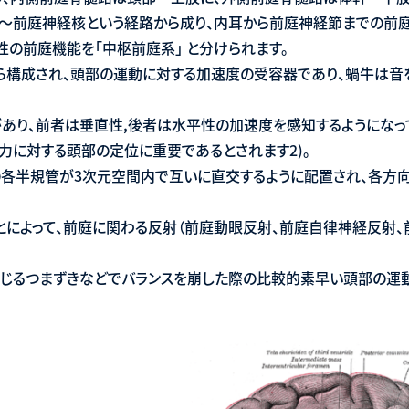
〜前庭神経核という経路から成り、内耳から前庭神経節までの前庭
性の前庭機能を「中枢前庭系」 と分けられます。
構成され、頭部の運動に対する加速度の受容器であり、蝸牛は音
があり、前者は垂直性,後者は水平性の加速度を感知するようにな
力に対する頭部の定位に重要であるとされます2)。
後の各半規管が3次元空間内で互いに直交するように配置され、各
によって、前庭に関わる反射（前庭動眼反射、前庭自律神経反射、
生じるつまずきなどでバランスを崩した際の比較的素早い頭部の運