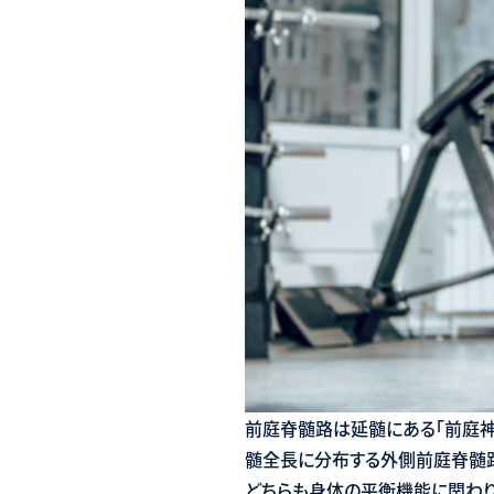
前庭脊髄路は延髄にある「前庭神
髄全長に分布する外側前庭脊髄
どちらも身体の平衡機能に関わ