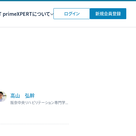
 prime
XPERTについて
ログイン
新規会員登録
高山 弘幹
阪奈中央リハビリテーション専門学校 理学療法学科 専任講師