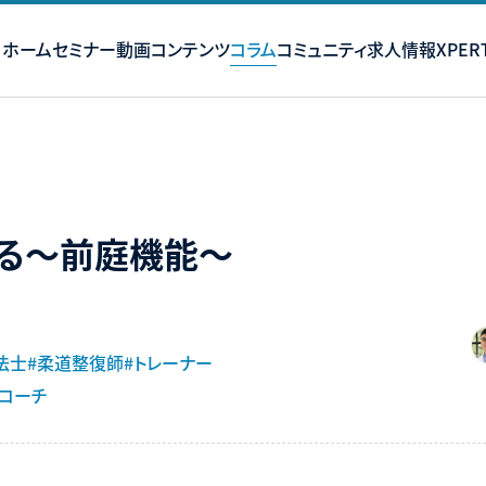
ホーム
セミナー
動画コンテンツ
コラム
コミュニティ
求人情報
XPERT
る〜前庭機能〜
法士
#柔道整復師
#トレーナー
グコーチ