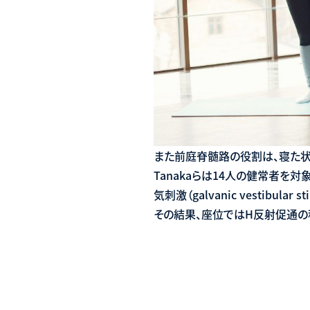
また前庭脊髄路の役割は、寝た
Tanakaらは14人の健常者
気刺激（galvanic vestib
その結果、座位ではH反射促通