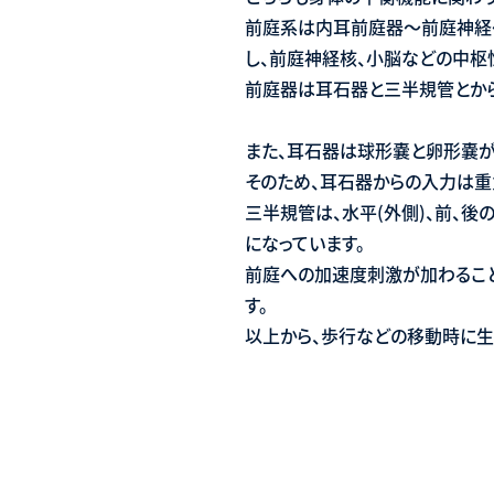
前庭系は内耳前庭器〜前庭神経
し、前庭神経核、小脳などの中枢
前庭器は耳石器と三半規管とから
また、耳石器は球形嚢と卵形嚢
そのため、耳石器からの入力は重
三半規管は、水平(外側)、前、
になっています。
前庭への加速度刺激が加わること
す。
以上から、歩行などの移動時に