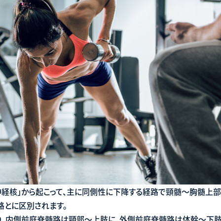
経核」から起こって、主に同側性に下降する経路で頸髄〜胸髄上部
路とに区別されます。
り、内側前庭脊髄路は頸部〜上肢に、外側前庭脊髄路は体幹〜下肢