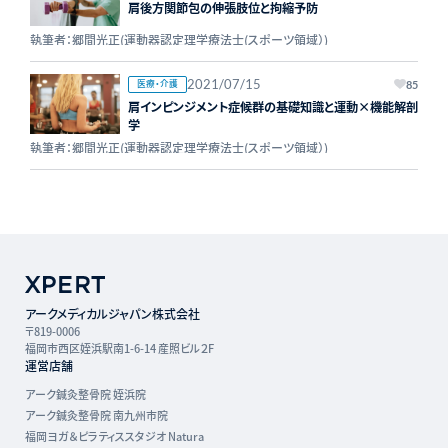
肩後方関節包の伸張肢位と拘縮予防
執筆者：郷間光正(運動器認定理学療法士(スポーツ領域）)
2021/07/15
医療・介護
85
肩インピンジメント症候群の基礎知識と運動×機能解剖
学
執筆者：郷間光正(運動器認定理学療法士(スポーツ領域）)
アークメディカルジャパン株式会社
〒819-0006
福岡市西区姪浜駅南1-6-14 産照ビル２F
運営店舗
アーク鍼灸整骨院 姪浜院
アーク鍼灸整骨院 南九州市院
福岡ヨガ＆ピラティススタジオ Natura