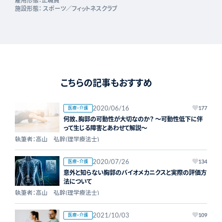
施設形態：
スポーツ／フィットネスクラブ
こちらの記事もおすすめ
2020/06/16
医療・介護
177
何故、胸郭の可動性が大切なのか？ ～可動性低下に伴
って生じる障害とあわせて解説～
執筆者：高山 弘幹(理学療法士)
2020/07/26
医療・介護
134
意外と知らない胸郭のバイオメカニクスと実際の評価方
法について
執筆者：高山 弘幹(理学療法士)
2021/10/03
医療・介護
109