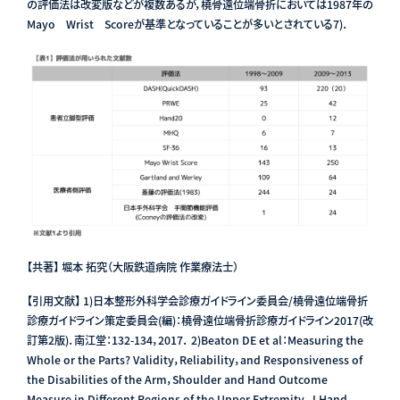
の評価法は改変版などが複数あるが，橈骨遠位端骨折においては1987年の
Mayo Wrist Scoreが基準となっていることが多いとされている7)．
【共著】 堀本 拓究（大阪鉄道病院 作業療法士）
【引用文献】 1)日本整形外科学会診療ガイドライン委員会/橈骨遠位端骨折
診療ガイドライン策定委員会(編)：橈骨遠位端骨折診療ガイドライン2017(改
訂第2版)．南江堂：132-134，2017． 2)Beaton DE et al：Measuring the
Whole or the Parts? Validity，Reliability，and Responsiveness of
the Disabilities of the Arm，Shoulder and Hand Outcome
Measure in Different Regions of the Upper Extremity．J Hand