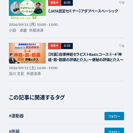
募集中
全1回
0
【JATA認定セミナー】アダプベースベーシック
(月)
2026/09/21
10:00 - 13:00
小田 卓磨
外部決済
募集中
全2回
0
【対面】自律神経セラピストBasicコース③−4『神
経・筋・筋膜の評価と介入』〜便秘の評価と介入〜
(土)
2026/09/12
14:00 - 19:00
及川 文宏
外部決済
この記事に関連するタグ
#運動器
フォロー
#医師
フォロー