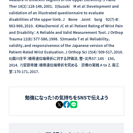
Ther 14(2)：128-146，2001． 3)Suzuki M et al：Development and
validation of an illustrated questionnaire to evaluate
disabilities of the upper limb．J Bone Joint Surg 92(7)-B：
963-969，2010． 4)MacDermid JC et al：Patient Rating of Wrist Pain
and Disability： A Reliable and Valid Measurement Tool．J Orthop
Trauma 12(8)：577-586，1998． 5)Imaeda T et al：Reliability，
validity，and responsiveness of the Japanese version of the
Patient-Rated Wrist Evaluation．J Orthop Sci 15(4)：509-517，2010．
6)面川庄平：橈骨遠位端骨折に対する評価法．整・災外57：145‐150，
2014． 7)安部幸雄：橈骨遠位端骨折を究める‐診療の実践 A to Z．南江
堂：170-171，2017．
勉強になった！の気持ちをSNSで伝えよう