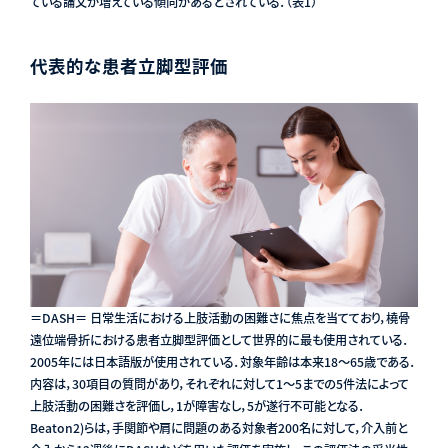
ている論文が増えている傾向があるとされている．（表1）
代表的な患者立脚型評価
＝DASH＝ 日常生活における上肢活動の困難さに焦点を当てており，橈骨
遠位端骨折における患者立脚型評価として世界的に最も使用されている．
2005年には日本語版が使用されている．対象年齢は本来18～65歳である．
内容は，30項目の質問があり，それぞれに対して1～5までの5件法によって
上肢活動の困難さを評価し，1が障害なし，5が遂行不可能となる．
Beaton2)らは，手関節や肩に問題のある対象者200名に対して，介入前と