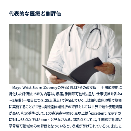
代表的な医療者側評価
＝Mayo Wrist Score（Cooneyの評価）およびその改変版＝ 手関節機能に
特化した評価法であり，内容は，疼痛，手関節可動域，握力，仕事復帰を各々4
～5段階（一項目につき、25点満点）で評価していく．比較的，臨床現場で簡便
に実施することができ，橈骨遠位端骨折の評価としては世界で最も使用頻度
が高い．判定基準として，100点満点中の90 点以上は「excellent」を示すの
に対し，65点以下は「poor」と見なされる．問題点としては，手関節可動域が
掌背屈可動域のみの評価となっているという点が挙げられている6)．また，こ