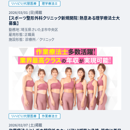
リハビリ/代替医療
理学療法士
2026/03/01 (日)掲載
【スポーツ整形外科クリニック新規開院：熱意ある理学療法士大
募集】
勤務地：
埼玉県さいたま市中央区
雇用形態：
正職員
施設形態：
診療所／クリニック
リハビリ/代替医療
作業療法士
2026/02/07 (土)掲載