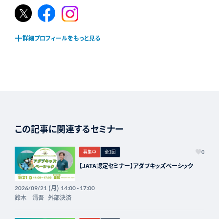
𝕏
Facebook
Instagram
ペ
ペ
ペ
ー
ー
ー
詳細プロフィールをもっと見る
ジ
ジ
ジ
この記事に関連するセミナー
募集中
全1回
0
【JATA認定セミナー】アダプキッズベーシック
(月)
2026/09/21
14:00 - 17:00
鈴木 清吾
外部決済