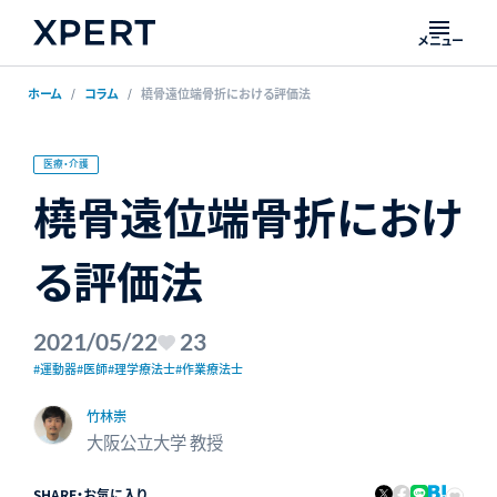
メニュー
ホーム
コラム
橈骨遠位端骨折における評価法
医療・介護
橈骨遠位端骨折におけ
る評価法
2021/05/22
23
#運動器
#医師
#理学療法士
#作業療法士
竹林崇
大阪公立大学 教授
SHARE
・
お気に入り