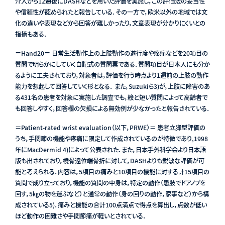
介入から12週後にDASHなどを用いた評価を実施し，この評価法の妥当性
や信頼性が認められたと報告している．その一方で，欧米以外の地域では文
化の違いや表現などから回答が難しかったり，文章表現が分かりにくいとの
指摘もある．
＝Hand20＝ 日常生活動作上の上肢動作の遂行度や疼痛などを20項目の
質問で明らかにしていく自記式の質問票である．質問項目が日本人にも分か
るように工夫されており，対象者は，評価を行う時点より1週前の上肢の動作
能力を想起して回答していく形となる． また，Suzukiら3)が，上肢に障害のあ
る431名の患者を対象に実施した調査でも，絵と短い質問によって高齢者で
も回答しやすく，回答欄の欠損による無効例が少なかったと報告されている．
＝Patient-rated wrist evaluation（以下，PRWE）＝ 患者立脚型評価の
うち，手関節の機能や疼痛に限定して作成されているのが特徴であり,1998
年にMacDermid 4)によって公表された．また，日本手外科学会より日本語
版も出されており，橈骨遠位端骨折に対して，DASHよりも鋭敏な評価が可
能と考えられる．内容は，5項目の痛みと10項目の機能に対する計15項目の
質問で成り立っており，機能の質問の中身は，特定の動作（患肢でドアノブを
回す，5㎏の物を運ぶなど）と通常の動作（身の回りの動作，家事など）から構
成されている5)．痛みと機能の合計100点満点で得点を算出し，点数が低い
ほど動作の困難さや手関節痛が軽いとされている．