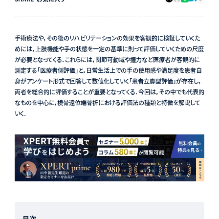
手術療法や，その後のリハビリテーションの効果を客観的に検証していくた
めには，上肢機能や手の状態を一定の基準に則って評価していくための尺度
が必要となってくる．これらには，関節可動域や握力など医療者が客観的に
測定する「医療者側評価」と，日常生活上での手の使用感や満足度を患者自
身がアンケート形式で回答して数値化していく「患者立脚型評価」が存在し，
両者を総合的に評価することが重要となってくる．今回は，その中でも代表的
なものを中心に，橈骨遠位端骨折における評価法の種類と特徴を解説して
いく．
目次