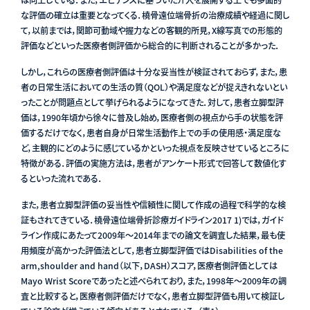
は向上している．また，エビデンスに基づいた介入を展開する上でも多面的
な評価の確立は重要となってくる．橈骨遠位端骨折の治療成績や経過に関し
て，以前までは，関節可動域や握力などの客観的所見，X線写真での形態的
評価などといった医療者側評価から総合的に判断されることが多かった．
しかし，これらの医療者側評価は十分な妥当性が検証されておらず，また，患
者の日常生活においての生活の質（QOL）や満足度などが捉えきれないとい
ったことが問題点として挙げられるようになってきた．対して，患者立脚型評
価は，1990年頃から徐々に普及し始め，医療者側の視点から手の状態を評
価するだけでなく，患者自身が日常生活動作上での手の使用感・満足度な
ど，主観的にどのように感じているかといった視点を反映させているところに
特徴がある．評価の実施方法は，患者がアンケート形式で回答して数値化す
るといった流れである．
また，患者立脚型評価の妥当性や信頼性に関して作成の過程で科学的な検
証もされてきている．橈骨遠位端骨折診療ガイドライン2017 1)では，ガイド
ライン作成にあたって2009年～2014年までの論文を調査した結果，最も使
用頻度が高かった評価法として，患者立脚型評価ではDisabilities of the
arm,shoulder and hand（以下，DASH）スコア，医療者側評価としては
Mayo Wrist Scoreであったと述べられており，また，1998年～2009年の調
査と比較すると，医療者側評価だけでなく，患者立脚型評価も用いて検証し