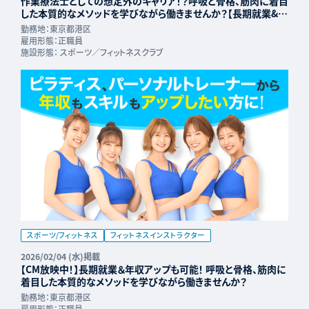
作業療法士としての想定外のキャリア！？呼吸と骨格、筋肉に着目
した本質的なメソッドを学びながら働きませんか？【長期就業&年
収UP可能】
勤務地：
東京都港区
雇用形態：
正職員
施設形態：
スポーツ／フィットネスクラブ
スポーツ/フィットネス
フィットネスインストラクター
2026/02/04 (水)掲載
【CM放映中！】長期就業＆年収アップも可能！ 呼吸と骨格、筋肉に
着目した本質的なメソッドを学びながら働きませんか？
勤務地：
東京都港区
雇用形態：
正職員