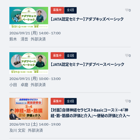
募集中
全1回
0
【JATA認定セミナー】アダプキッズベーシック
(月)
2026/09/21
14:00 - 17:00
鈴木 清吾
外部決済
募集中
全1回
0
【JATA認定セミナー】アダプベースベーシック
(月)
2026/09/21
10:00 - 13:00
小田 卓磨
外部決済
募集中
全2回
0
【対面】自律神経セラピストBasicコース③−4『神
経・筋・筋膜の評価と介入』〜便秘の評価と介入〜
(土)
2026/09/12
14:00 - 19:00
及川 文宏
外部決済