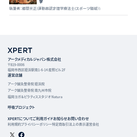
学
執筆者：郷間光正(運動器認定理学療法士(スポーツ領域）)
アークメディカルジャパン株式会社
〒819-0006
福岡市西区姪浜駅南1-6-14 産照ビル２F
運営店舗
アーク鍼灸整骨院 姪浜院
アーク鍼灸整骨院 南九州市院
福岡ヨガ＆ピラティススタジオ Natura
呼吸プロジェクト
XPERTについて
ご利用ガイド
お知らせ
お問い合わせ
利用規約
プライバシーポリシー
特定商取引法上の表示
運営会社