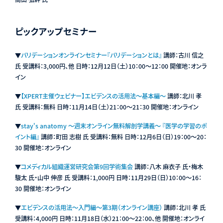
ピックアップセミナー
▼
バリデーションオンラインセミナー『バリデーションとは』
講師：古川 信之
氏 受講料：3,000円、他 日時：12月12日（土）10：00〜12：00 開催地：オンラ
イン
▼
【XPERT主催ウェビナー】エビデンスの活用法〜基本編〜
講師：北川 孝
氏 受講料：無料 日時：11月14日（土）21：00〜21：30 開催地：オンライン
▼
stay's anatomy 〜週末オンライン無料解剖学講義〜 『医学の学習のポ
イント編』
講師：町田 志樹 氏 受講料：無料 日時：12月6日（日）19：00〜20：
30 開催地：オンライン
▼
コメディカル組織運営研究会第9回学術集会
講師：八木 麻衣子 氏・梅木
駿太 氏・山中 伸彦 氏 受講料：1,000円 日時：11月29日（日）10：00〜16：
30 開催地：オンライン
▼
エビデンスの活用法〜入門編〜第3期（オンライン講座）
講師：北川 孝 氏
受講料：4,000円 日時：11月18日（水）21：00〜22：00、他 開催地：オンライ