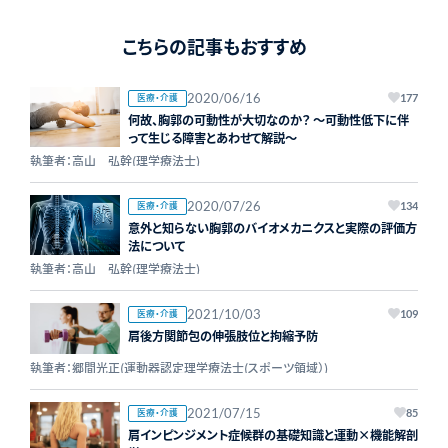
こちらの記事もおすすめ
2020/06/16
医療・介護
177
何故、胸郭の可動性が大切なのか？ ～可動性低下に伴
って生じる障害とあわせて解説～
執筆者：高山 弘幹(理学療法士)
2020/07/26
医療・介護
134
意外と知らない胸郭のバイオメカニクスと実際の評価方
法について
執筆者：高山 弘幹(理学療法士)
2021/10/03
医療・介護
109
肩後方関節包の伸張肢位と拘縮予防
執筆者：郷間光正(運動器認定理学療法士(スポーツ領域）)
2021/07/15
医療・介護
85
肩インピンジメント症候群の基礎知識と運動×機能解剖