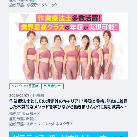
施設形態：
診療所／クリニック
リハビリ/代替医療
作業療法士
2026/02/07 (土)掲載
作業療法士としての想定外のキャリア！？呼吸と骨格、筋肉に着目
した本質的なメソッドを学びながら働きませんか？【長期就業&年
収UP可能】
勤務地：
東京都港区
雇用形態：
正職員
施設形態：
スポーツ／フィットネスクラブ