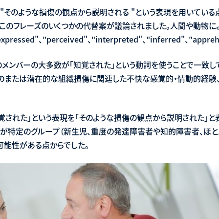
"そのような損傷の観点から説明される "という表現を用いている
このフレーズのいくつかの代替案が議論されました。人間や動物に
ed"、"perceived"、"interpreted"、"inferred"、"app
のメンバーの大多数が「知覚された」という動詞を使うことで一致して
のまたは潜在的な組織損傷に関連した不快な感覚的・情動的経験
知覚された」という表現を「そのような損傷の観点から説明された」と
現が特定のグループ（新生児、重度の発達障害者や知的障害者、ほと
可能性がある点からでした。