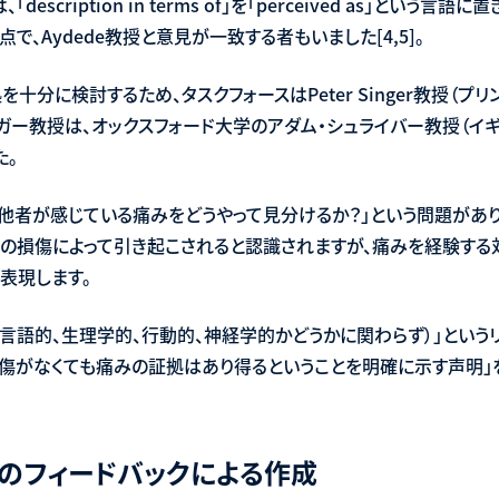
scription in terms of」を「perceived as」とい
、Aydede教授と意見が一致する者もいました[4,5]。
十分に検討するため、タスクフォースはPeter Singer教授（プ
ガー教授は、オックスフォード大学のアダム・シュライバー教授（イギ
た。
「他者が感じている痛みをどうやって見分けるか？」という問題があり
の損傷によって引き起こされると認識されますが、痛みを経験する
表現します。
（言語的、生理学的、行動的、神経学的かどうかに関わらず）」という
傷がなくても痛みの証拠はあり得るということを明確に示す声明」
のフィードバックによる作成