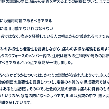
初期の議論の際に、痛みの定義を考える上での前提について、まず
物にも適用可能であるべきである
物に適用可能でなければならない
者ではなく、痛みを経験している人の視点から定義されるべきである
みの多様性と複雑性を認識しながら、痛みの多様な経験を説明する
] 。タスクフォースのメンバー内で、注釈は痛みの生物学や痛みの診
べきであるという点で意見が一致しました。
べきかどうかについては、かなりの議論がなされたようです。タス
会的側面の重要性を認識しつつも、定義の本質的な構成要素ではな
はあるとも記載）。その中で、社会的文脈の影響は痛みに特有のも
というのが、議論の的になったようです。Rolfは解説の中で「無
疑問を呈しています。