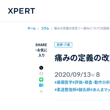
ホーム
コラム
痛みの定義の改定②〜痛みについての議論
SHARE
医療・介護
・
お気に
痛みの定義の改
入り
2020/09/13
8
#基礎医学
#評価・検査・動作分析
#柔道整復師
#鍼灸師
#あんまマ