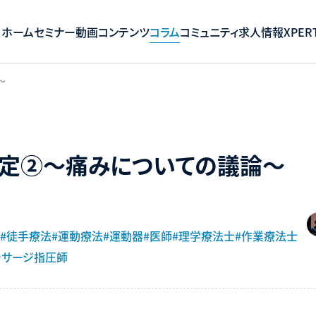
ホーム
セミナー
動画コンテンツ
コラム
コミュニティ
求人情報
XPERT
〜
定②〜痛みについての議論〜
#徒手療法
#運動療法
#運動器
#医師
#理学療法士
#作業療法士
ッサージ指圧師