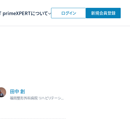
 prime
XPERTについて
ログイン
新規会員登録
田中 創
福岡整形外科病院 リハビリテーション科 科長