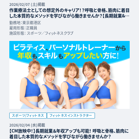
2026/02/07 (土)掲載
作業療法士としての想定外のキャリア！？呼吸と骨格、筋肉に着目
した本質的なメソッドを学びながら働きませんか？【長期就業&年
収UP可能】
勤務地：
東京都港区
雇用形態：
正職員
施設形態：
スポーツ／フィットネスクラブ
スポーツ/フィットネス
フィットネスインストラクター
2026/02/04 (水)掲載
【CM放映中！】長期就業＆年収アップも可能！ 呼吸と骨格、筋肉に
着目した本質的なメソッドを学びながら働きませんか？