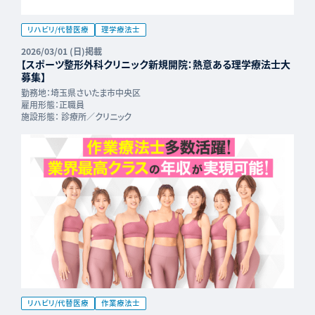
リハビリ/代替医療
理学療法士
2026/03/01 (日)掲載
【スポーツ整形外科クリニック新規開院：熱意ある理学療法士大
募集】
勤務地：
埼玉県さいたま市中央区
雇用形態：
正職員
施設形態：
診療所／クリニック
リハビリ/代替医療
作業療法士