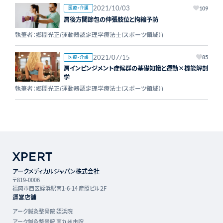
2021/10/03
医療・介護
109
肩後方関節包の伸張肢位と拘縮予防
執筆者：郷間光正(運動器認定理学療法士(スポーツ領域）)
2021/07/15
医療・介護
85
肩インピンジメント症候群の基礎知識と運動×機能解剖
学
執筆者：郷間光正(運動器認定理学療法士(スポーツ領域）)
アークメディカルジャパン株式会社
〒819-0006
福岡市西区姪浜駅南1-6-14 産照ビル２F
運営店舗
アーク鍼灸整骨院 姪浜院
アーク鍼灸整骨院 南九州市院