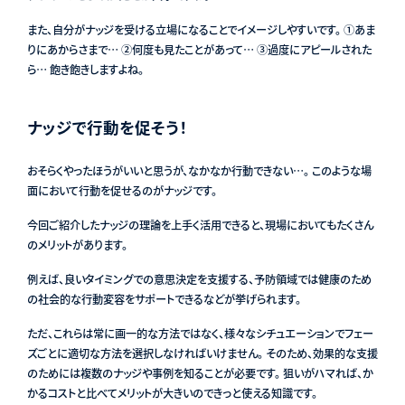
また、自分がナッジを受ける立場になることでイメージしやすいです。 ①あま
りにあからさまで… ②何度も見たことがあって… ③過度にアピールされた
ら… 飽き飽きしますよね。
ナッジで行動を促そう！
おそらくやったほうがいいと思うが、なかなか行動できない…。 このような場
面において行動を促せるのがナッジです。
今回ご紹介したナッジの理論を上手く活用できると、現場においてもたくさん
のメリットがあります。
例えば、良いタイミングでの意思決定を支援する、予防領域では健康のため
の社会的な行動変容をサポートできるなどが挙げられます。
ただ、これらは常に画一的な方法ではなく、様々なシチュエーションでフェー
ズごとに適切な方法を選択しなければいけません。 そのため、効果的な支援
のためには複数のナッジや事例を知ることが必要です。 狙いがハマれば、か
かるコストと比べてメリットが大きいのできっと使える知識です。