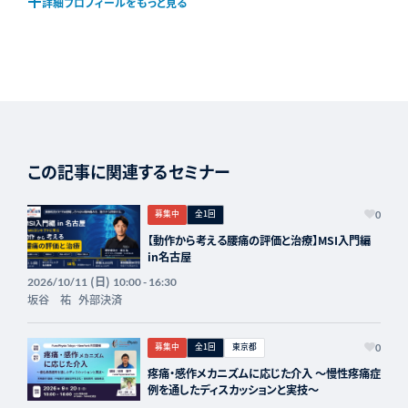
ー
ー
詳細プロフィールをもっと見る
ジ
ジ
この記事に関連するセミナー
募集中
全1回
0
【動作から考える腰痛の評価と治療】MSI入門編
in名古屋
(日)
2026/10/11
10:00 - 16:30
坂谷 祐
外部決済
募集中
全1回
東京都
0
疼痛・感作メカニズムに応じた介入 〜慢性疼痛症
例を通したディスカッションと実技〜