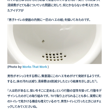
清掃費がとても高くついていた問題に対して、何とかならないか考えだされ
たアイデアが
『男子トイレの便器の内側に一匹のハエの絵』を描いてみたのです。
(Photo by
Works That Work
)
男性がオシッコをする際に、無意識にこのハエをめがけて発射するようです。
すると、床の汚れは減り、清掃費は8割減少したという結果を示しました¹⁾。
『人は的があると、狙いをそこに定める』という行動の習性を狙って、行動をデ
ザインしたのがこの取り組みです。 TVで取り上げられることも多く、実際に町
のトイレで見かける機会も増えているので、男性トイレに行ったときにはチェ
ックしてみてくださいね。