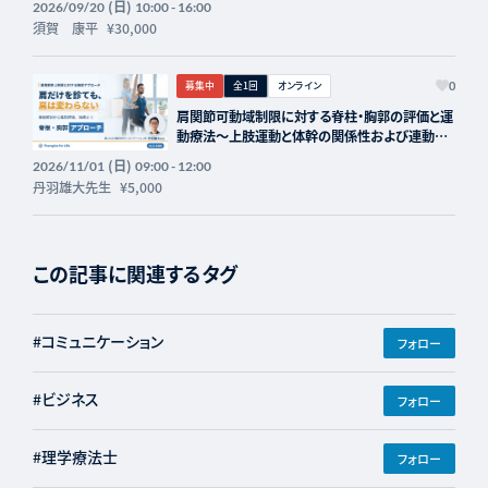
(日)
2026/09/20
10:00 - 16:00
須賀 康平
¥30,000
募集中
全1回
オンライン
0
肩関節可動域制限に対する脊柱・胸郭の評価と運
動療法〜上肢運動と体幹の関係性および連動
性〜 講師：丹羽雄大先生【主催：セラピストフォ
(日)
2026/11/01
09:00 - 12:00
ーライフ】
丹羽雄大先生
¥5,000
この記事に関連するタグ
#コミュニケーション
フォロー
#ビジネス
フォロー
#理学療法士
フォロー