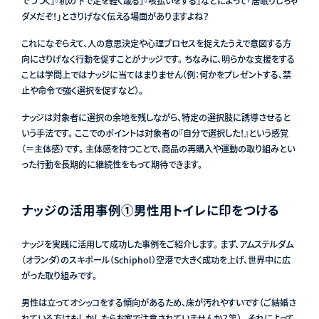
でつつく』『机の下で足を軽く蹴る』『咳払いをする』などによって「居眠りしちゃ
ダメだぞ！」とさりげなく伝える場面がありますよね？
これになぞらえて、人の意思決定や心理プロセスを捉えたうえで意図する方
向にさりげなく行動を促すことがナッジです。 ちなみに、明らかな支援をする
ことは学問上ではナッジに当てはまりません（例：何かをプレゼントする、禁
止や命令で強く選択を促すなど）。
ナッジは対象者に選択の余地を残しながら、特定の選択肢に誘導させると
いう手法です。 ここでのポイントは対象者の『自分で選択した！』という感覚
（＝主体感）です。 主体感を持つことで、商品の再購入や運動の取り組みとい
った行動を長期的に継続性をもって期待できます。
ナッジの活用事例①男性用トイレに印をつける
ナッジを実践に活用して成功した事例をご紹介します。 まず、アムステルダム
（オランダ）のスキポール（Schiphol）空港で大きく成功を上げ、世界中に広
がった取り組みです。
男性は立ってオシッコをする傾向があるため、床が汚れやすいです（ご結婚さ
れている方はもしかしたらお家で注意されていませんか？笑）。 それによって