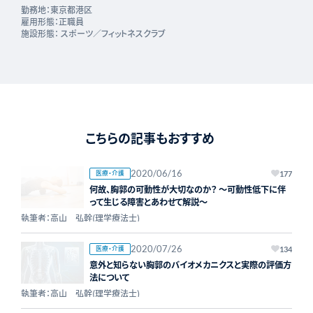
勤務地：
東京都港区
雇用形態：
正職員
施設形態：
スポーツ／フィットネスクラブ
こちらの記事もおすすめ
2020/06/16
医療・介護
177
何故、胸郭の可動性が大切なのか？ ～可動性低下に伴
って生じる障害とあわせて解説～
執筆者：高山 弘幹(理学療法士)
2020/07/26
医療・介護
134
意外と知らない胸郭のバイオメカニクスと実際の評価方
法について
執筆者：高山 弘幹(理学療法士)