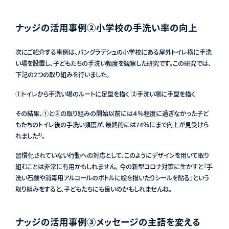
ナッジの活用事例②小学校の手洗い率の向上
次にご紹介する事例は、バングラデシュの小学校にある屋外トイレ横に手洗
い場を設置し、子どもたちの手洗い頻度を観察した研究です。この研究では、
下記の2つの取り組みを行いました。
①トイレから手洗い場のルートに足型を描く ②手洗い場に手型を描く
その結果、①と②の取り組みの開始以前には４％程度に過ぎなかった子ど
もたちのトイレ後の手洗い頻度が、最終的には74％にまで向上が見受けら
れました²⁾。
習慣化されていない行動への対応として、このようにデザインを用いて取り
組むことは非常に有用かもしれません。 今の新型コロナ対策に生かすと『手
洗い石鹸や消毒用アルコールのボトルに絵を描いたりシールを貼る』という
取り組みをすると、子どもたちにも良いのかもしれませんね。
ナッジの活用事例③メッセージの主語を変える