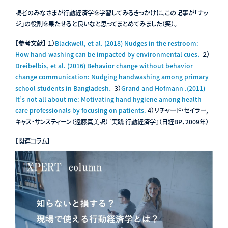
読者のみなさまが行動経済学を学習してみるきっかけに、この記事が「ナッ
ジ」の役割を果たせると良いなと思ってまとめてみました（笑）。
【参考文献】 １）
Blackwell, et al. (2018) Nudges in the restroom:
How hand-washing can be impacted by environmental cues．
２）
Dreibelbis, et al. (2016) Behavior change without behavior
change communication: Nudging handwashing among primary
school students in Bangladesh．
３）
Grand and Hofmann .(2011)
It’s not all about me: Motivating hand hygiene among health
care professionals by focusing on patients.
4）リチャード・セイラー,
キャス・サンスティーン（遠藤真美訳）『実践 行動経済学』（日経BP、2009年）
【関連コラム】