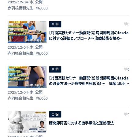
公開
2025/12/04 (木)
ォーライフ】
⾚⽻根良和先⽣
¥6,000
全1回
0
【対面実技セミナー動画配信】肩関節周囲のfascia
に対する評価とアプローチ〜治療技術を極め
る！〜 講師：赤羽根良和先生【主催：セラピストフ
公開
2025/12/04 (木)
ォーライフ】
⾚⽻根良和先⽣
¥6,000
全1回
0
【対面実技セミナー動画配信】股関節周囲のfascia
の改善方法〜治療技術を極める！〜 講師：赤羽根
良和先生【主催：セラピストフォーライフ】
公開
2025/12/04 (木)
⾚⽻根良和先⽣
¥6,000
全1回
4
膝関節障害に対する徒手療法と運動療法