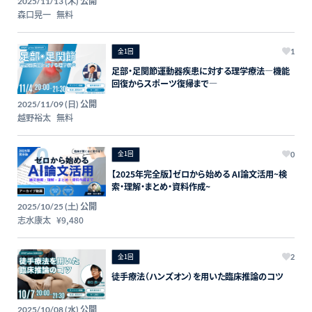
公開
2025/11/13 (木)
森口晃一
無料
全1回
1
足部・足関節運動器疾患に対する理学療法―機能
回復からスポーツ復帰まで―
公開
2025/11/09 (日)
越野裕太
無料
全1回
0
【2025年完全版】ゼロから始める AI論文活用~検
索・理解・まとめ・資料作成~
公開
2025/10/25 (土)
志水康太
¥9,480
全1回
2
徒手療法（ハンズオン）を用いた臨床推論のコツ
公開
2025/10/08 (水)