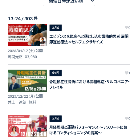
13-24 / 303
件
全1回
0
エビデンスを臨床へと落とし込む戦略的思考 肩関
節運動療法×セルフエクササイズ
公開
2026/01/17 (土)
郷間光正
¥3,980
全1回
1
骨粗鬆症性骨折における骨粗鬆症・サルコペニア・
フレイル
公開
2025/12/22 (月)
井上 達朗
無料
全1回
0
月経周期と運動パフォーマンス 〜アスリートにお
けるコンディショニングの提案〜