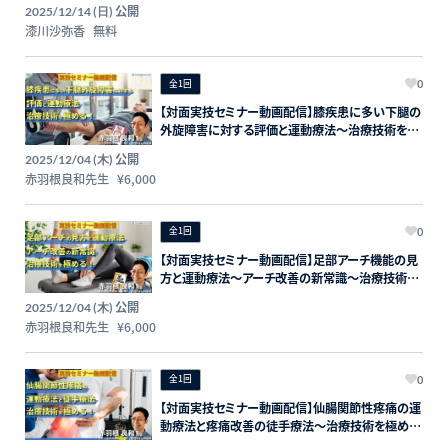
公開
2025/12/14 (日)
漆川沙弥香
無料
全1回
0
【対面実技セミナー動画配信】膝疾患に多い下腿の
外旋障害に対する評価と運動療法〜治療技術を極
める！〜 講師：赤羽根良和先生【主催：セラピスト
公開
2025/12/04 (木)
フォーライフ】
⾚⽻根良和先⽣
¥6,000
全1回
0
【対面実技セミナー動画配信】足部アーチ機能の見
方と運動療法～アーチ改善の新常識～治療技術を
極める！～ 講師：赤羽根良和先生【主催：セラピス
公開
2025/12/04 (木)
トフォーライフ】
⾚⽻根良和先⽣
¥6,000
全1回
0
【対面実技セミナー動画配信】仙腸関節性疼痛の運
動療法と疼痛改善の徒手療法〜治療技術を極め
る！〜 講師：赤羽根良和先生【主催：セラピストフ