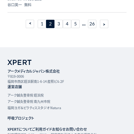
谷口英一
無料
...
1
2
3
4
5
26
アークメディカルジャパン株式会社
〒819-0006
福岡市西区姪浜駅南1-6-14 産照ビル２F
運営店舗
アーク鍼灸整骨院 姪浜院
アーク鍼灸整骨院 南九州市院
福岡ヨガ＆ピラティススタジオ Natura
呼吸プロジェクト
XPERTについて
ご利用ガイド
お知らせ
お問い合わせ