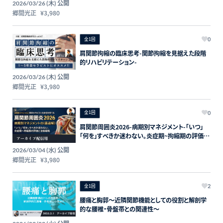
公開
2026/03/26 (木)
郷間光正
¥3,980
全1回
0
肩関節拘縮の臨床思考-関節拘縮を見据えた段階
的リハビリテーション-
公開
2026/03/26 (木)
郷間光正
¥3,980
全1回
0
肩関節周囲炎2026-病期別マネジメント-「いつ」
「何を」すべきか迷わない。炎症期~拘縮期の評価と
治療戦略
公開
2026/03/04 (水)
郷間光正
¥3,980
全1回
2
腰痛と胸郭〜近隣関節機能としての役割と解剖学
的な腰椎・骨盤帯との関連性〜