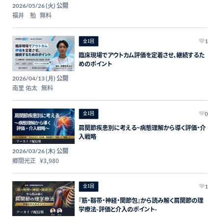
公開
2026/05/26 (火)
福井 勉
無料
全1回
1
臨床現場でアウトカム評価を定着させ、継続するた
めのポイント
公開
2026/04/13 (月)
南里 佑太
無料
全1回
0
肩関節疾患別に考える~病態理解から導く評価・介
入戦略
公開
2026/03/26 (木)
郷間光正
¥3,980
全1回
1
『筋・靱帯・神経・関節包』から読み解く肩関節の理
学療法-評価と介入のポイント-