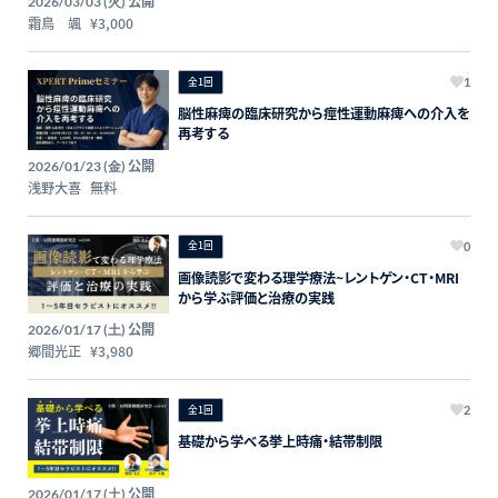
公開
2026/03/03 (火)
霜鳥 颯
¥3,000
全1回
1
脳性麻痺の臨床研究から痙性運動麻痺への介入を
再考する
公開
2026/01/23 (金)
浅野大喜
無料
全1回
0
画像読影で変わる理学療法~レントゲン・CT・MRI
から学ぶ評価と治療の実践
公開
2026/01/17 (土)
郷間光正
¥3,980
全1回
2
基礎から学べる挙上時痛・結帯制限
公開
2026/01/17 (土)