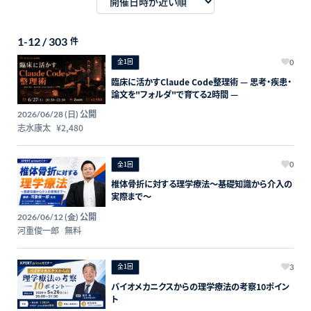
1-12 / 303
件
全1回
0
臨床に活かすClaude Code整理術 — 思考・疾患・
論文を"フォルダ"で育てる2時間 —
公開
2026/06/28 (日)
志水康太
¥2,480
全1回
0
椎体骨折に対する理学療法～基礎知識から介入の
実際まで～
公開
2026/06/12 (金)
河重俊一郎
無料
全1回
3
バイオメカニクスからの理学療法の考察10ポイン
ト