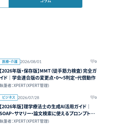
コラム
医療・介護
2026/08/01
0
【2026年版・保存版】MMT（徒手筋力検査）完全ガ
イド｜学会連合版の変更点・0〜5判定・代償動作
執筆者：XPERT(XPERT管理)
ビジネス
2026/07/28
0
【2026年版】理学療法士の生成AI活用ガイド｜
SOAP・サマリー・論文検索に使えるプロンプトと
安全対策
執筆者：XPERT(XPERT管理)