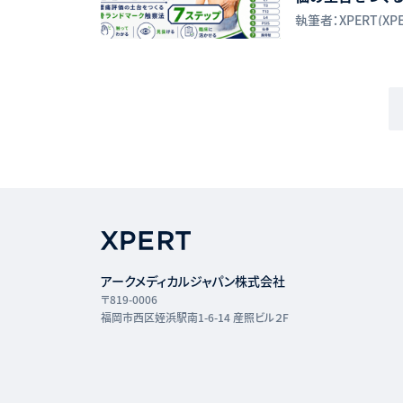
プ
執筆者：XPERT(XP
アークメディカルジャパン株式会社
〒819-0006
福岡市西区姪浜駅南1-6-14 産照ビル２F