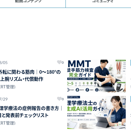
動画コンテンツ
コミュニティ
8/05
0
外転に関わる筋肉｜0〜180°の
上腕リズム・代償動作
ERT管理)
7/29
0
版】理学療法の症例報告の書き方｜
5項目と発表前チェックリスト
ERT管理)