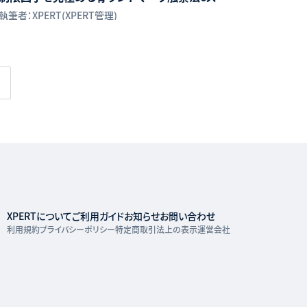
ップ
執筆者：XPERT(XPERT管理)
XPERTについて
ご利用ガイド
お知らせ
お問い合わせ
利用規約
プライバシーポリシー
特定商取引法上の表示
運営会社