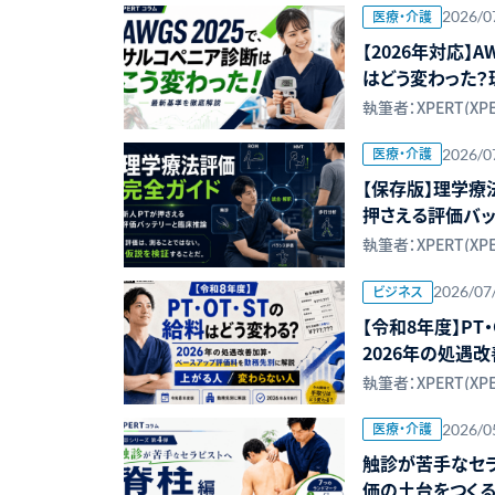
医療・介護
2026/0
【2026年対応】
はどう変わった
ーとカットオフ値
執筆者：XPERT(XP
医療・介護
2026/0
【保存版】理学療
押さえる評価バ
執筆者：XPERT(XP
ビジネス
2026/07
【令和8年度】PT
2026年の処遇
勤務先別に解説
執筆者：XPERT(XP
医療・介護
2026/0
触診が苦手なセラ
価の土台をつくる