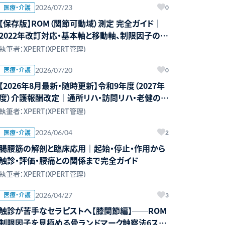
医療・介護
2026/07/23
0
【保存版】ROM（関節可動域）測定 完全ガイド｜
2022年改訂対応・基本軸と移動軸、制限因子の見
極め方
執筆者：XPERT(XPERT管理)
医療・介護
2026/07/20
0
【2026年8月最新・随時更新】令和9年度（2027年
度）介護報酬改定｜通所リハ・訪問リハ・老健の論
点とPT・OT・STへの影響
執筆者：XPERT(XPERT管理)
医療・介護
2026/06/04
2
腸腰筋の解剖と臨床応用｜起始・停止・作用から
触診・評価・腰痛との関係まで完全ガイド
執筆者：XPERT(XPERT管理)
医療・介護
2026/04/27
3
触診が苦手なセラピストへ【膝関節編】──ROM
制限因子を見極める骨ランドマーク触察法6ステ