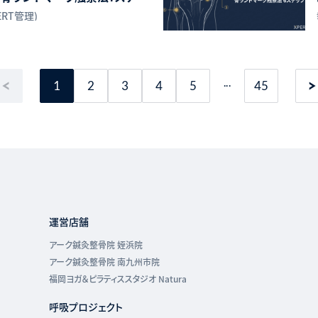
ERT管理)
...
1
2
3
4
5
45
運営店舗
アーク鍼灸整骨院 姪浜院
アーク鍼灸整骨院 南九州市院
福岡ヨガ＆ピラティススタジオ Natura
呼吸プロジェクト