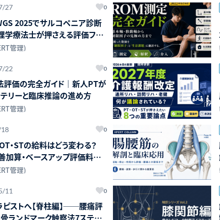
7/27
0
AWGS 2025でサルコペニア診断
？理学療法士が押さえる評価フロ
ERT管理)
7/22
0
法評価の完全ガイド｜新人PTが
ッテリーと臨床推論の進め方
ERT管理)
/18
0
・OT・STの給料はどう変わる？
改善加算・ベースアップ評価料を
ERT管理)
5/11
0
ピストへ【脊柱編】──腰痛評
骨ランドマーク触察法7ステッ