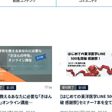
動画コンテンツ
コミュニティ
了
全1回
受付終了
全5回
10
教えるあなたに必要な「きほん
【はじめての東洋医学LINE 5
」オンライン講座
破 感謝祭】セミナー７本を全
ERT限定クーポン付き！】
開します！
(木)
(日)