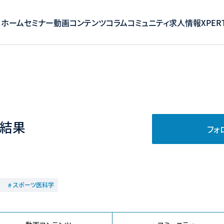
ホーム
セミナー
動画コンテンツ
コラム
コミュニティ
求人情報
XPERT
結果
フォ
# スポーツ医科学