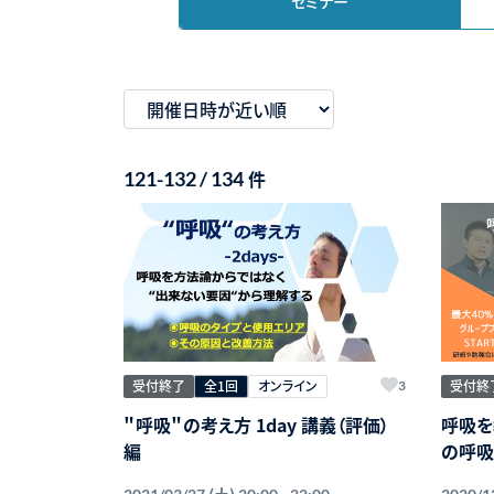
セミナー
件
121-132 / 134
受付終了
全1回
オンライン
受付終
3
＂呼吸＂の考え方 1day 講義（評価）
呼吸を
編
の呼吸
【XP
(土)