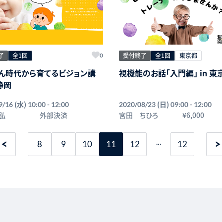
了
全1回
受付終了
全1回
東京都
0
ん時代から育てるビジョン講
視機能のお話「入門編」 in 東
 静岡
(水)
(日)
9/16
10:00 - 12:00
2020/08/23
09:00 - 12:00
弘
外部決済
宮田 ちひろ
¥6,000
...
8
9
10
11
12
12