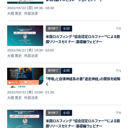
(日)
2022/05/22
09:30 - 18:30
大橋 篤史
外部決済
受付終了
全1回
0
米国ロルフィング ®︎協会認定ロルファー™️による筋
膜リリースセミナー：基礎編ウェビナー
(木)
2022/04/21
19:30 - 22:00
大橋 篤史
外部決済
受付終了
全2回
1
「呼吸」と自律神経系の要「迷走神経」の関係を紐解
く
(木)
2022/03/31
19:00 - 21:30
大橋 篤史
外部決済
受付終了
全1回
0
米国ロルフィング ®︎協会認定ロルファー™️による筋
膜リリースセミナー：基礎編ウェビナー