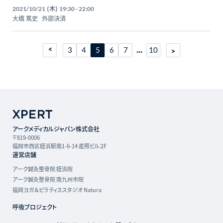
(木)
2021/10/21
19:30 - 22:00
大橋 篤史
外部決済
...
3
4
5
6
7
10
アークメディカルジャパン株式会社
〒819-0006
福岡市西区姪浜駅南1-6-14 産照ビル２F
運営店舗
アーク鍼灸整骨院 姪浜院
アーク鍼灸整骨院 南九州市院
福岡ヨガ＆ピラティススタジオ Natura
呼吸プロジェクト