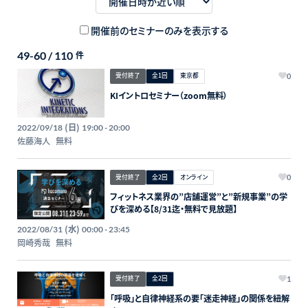
開催前のセミナーのみを表示する
49-60 / 110
件
受付終了
全1回
東京都
0
KIイントロセミナー（zoom無料）
(日)
2022/09/18
19:00 - 20:00
佐藤海人
無料
受付終了
全2回
オンライン
0
フィットネス業界の”店舗運営”と”新規事業”の学
びを深める【8/31迄・無料で見放題】
(水)
2022/08/31
00:00 - 23:45
岡崎秀哉
無料
受付終了
全2回
1
「呼吸」と自律神経系の要「迷走神経」の関係を紐解