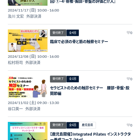
回）①−4『脊椎・胸郭・骨盤の評価と介入』
(日)
2024/11/17
10:00 - 16:00
及川 文宏
外部決済
受付終了
全4回
0
臨床で必須の骨と筋の触察セミナー
(日)
2024/12/08
10:00 - 16:00
松村将司
外部決済
受付終了
全1回
0
セラピストのための触診セミナー 腰部・骨盤・股
関節編
(土)
2024/11/02
09:30 - 13:30
谷口英一
外部決済
受付終了
全6回
鹿児島県
0
【鹿児島開催】Integrated Pilates インストラクタ
ー養成コース （Mat）