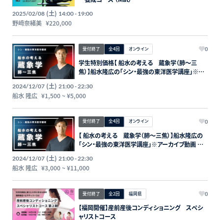
(土)
2025/02/08
14:00 - 19:00
野﨑奈緒美
¥220,000
受付終了
全4回
オンライン
0
学生特別価格【 船水の考える 蔵象学（肺〜三
焦）】船水隆広の「シン・最強の東洋医学講座」※ア
ーカイブ動画 付き
(土)
2024/12/07
21:00 - 22:30
船水 隆広
¥1,500
~
¥5,000
受付終了
全4回
オンライン
0
【 船水の考える 蔵象学（肺〜三焦）】船水隆広の
「シン・最強の東洋医学講座」※アーカイブ動画 付
き
(土)
2024/12/07
21:00 - 22:30
船水 隆広
¥3,000
~
¥11,000
受付終了
全2回
福岡県
0
【福岡開催】産前産後コンディショニング スペシ
ャリストコース