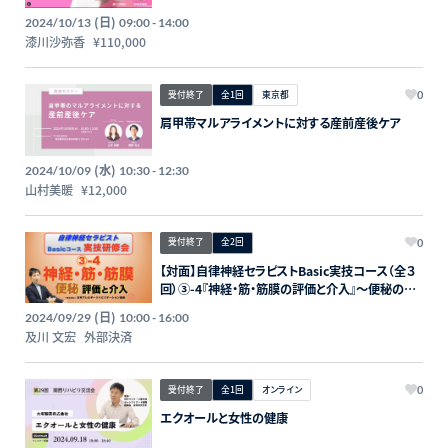
(日)
2024/10/13
09:00 - 14:00
漆川沙弥香
¥110,000
受付終了
全1回
東京都
0
肩甲帯マルアライメントに対する産前産後ケア
(水)
2024/10/09
10:30 - 12:30
山村美暖
¥12,000
受付終了
全2回
0
【対面】自律神経セラピストBasic実技コース（全３
回）③-4『神経・筋・筋膜の評価と介入』〜便秘の評
価と介入〜
(日)
2024/09/29
10:00 - 16:00
及川 文宏
外部決済
受付終了
全1回
オンライン
0
エクオールと女性の健康