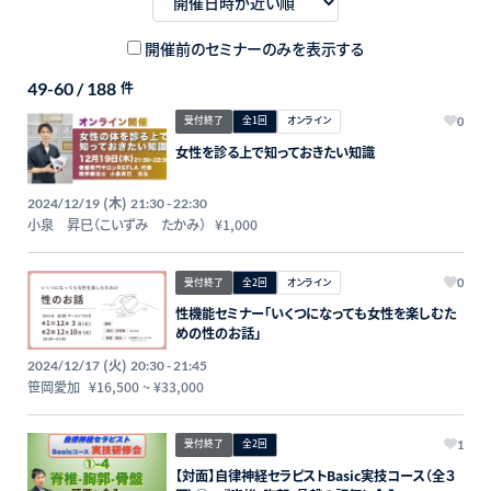
開催前のセミナーのみを表示する
49-60 / 188
件
受付終了
全1回
オンライン
0
女性を診る上で知っておきたい知識
(木)
2024/12/19
21:30 - 22:30
小泉 昇巳（こいずみ たかみ）
¥1,000
受付終了
全2回
オンライン
0
性機能セミナー「いくつになっても女性を楽しむた
めの性のお話」
(火)
2024/12/17
20:30 - 21:45
笹岡愛加
¥16,500
~
¥33,000
受付終了
全2回
1
【対面】自律神経セラピストBasic実技コース（全３