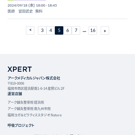
(水)
2024/09/18
18:00 - 18:45
医師 習田武史
無料
...
3
4
5
6
7
16
アークメディカルジャパン株式会社
〒819-0006
福岡市西区姪浜駅南1-6-14 産照ビル２F
運営店舗
アーク鍼灸整骨院 姪浜院
アーク鍼灸整骨院 南九州市院
福岡ヨガ＆ピラティススタジオ Natura
呼吸プロジェクト