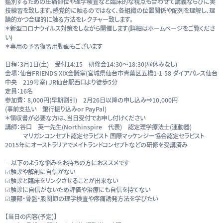
鑑別するための圧痛部位や理学検査など臨床的な視点も合わせて講義ならびに実
技練習を致します。感覚的に触るのではなく、各組織の位置関係や配列を理解し、理
論的かつ合理的に触る方法をレクチャー致します。
＊新型コロナウイルス対策をしながら開催します(詳細はホームページをご覧くださ
い)
＊専用の予習復習用動画もございます
日程：3月1日(土) 受付14:15 研修会14:30～18:30(昼休みなし)
会場：仙台FRIENDS XIX会議室(宮城県仙台市青葉区五橋1-1-58 ダイアパレス仙台
中央 219号室) JR仙台駅西口より徒歩5分
定員：16名
参加費： 8,000円(早期割引) 2月26日以降の申し込み⇒10,000円
(事前支払い 銀行振り込みor PayPal)
＊領収書が必要な方は、当日受付でお申し付けください
講師：谷口 英一先生(Northinspire 代表) 認定理学療法士(運動器)
マリガンコンセプト認定セラピスト 国際マッケンジー協会認定セラピスト
2015年にオーストラリアでメイトランドコンセプトなどの研修を受講済み
－以下のような悩みをお持ちの方におススメです
☑触診や解剖に自信がない
☑触診と臨床をリンクさせることが出来ない
☑触診に自信がないため評価や治療にも自信を持てない
☑腰部・骨盤・股関節の理学検査や疼痛誘発方法を学びたい
【当日の内容(予定)】