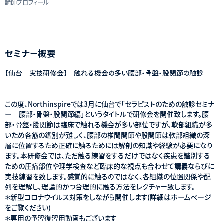
講師プロフィール
セミナー概要
【仙台 実技研修会】 触れる機会の多い腰部・骨盤・股関節の触診
この度、Northinspireでは3月に仙台で「セラピストのための触診セミナ
ー 腰部・骨盤・股関節編」というタイトルで研修会を開催致します。腰
部・骨盤・股関節は臨床で触れる機会が多い部位ですが、軟部組織が多
いため各筋の鑑別が難しく、腰部の椎間関節や股関節は軟部組織の深
層に位置するため正確に触るためには解剖の知識や経験が必要になり
ます。本研修会では、ただ触る練習をするだけではなく疾患を鑑別する
ための圧痛部位や理学検査など臨床的な視点も合わせて講義ならびに
実技練習を致します。感覚的に触るのではなく、各組織の位置関係や配
列を理解し、理論的かつ合理的に触る方法をレクチャー致します。
＊新型コロナウイルス対策をしながら開催します(詳細はホームページ
をご覧ください)
＊専用の予習復習用動画もございます