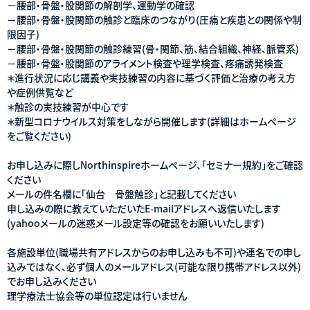
－腰部・骨盤・股関節の解剖学、運動学の確認
－腰部・骨盤・股関節の触診と臨床のつながり(圧痛と疾患との関係や制
限因子)
－腰部・骨盤・股関節の触診練習(骨・関節、筋、結合組織、神経、脈管系)
－腰部・骨盤・股関節のアライメント検査や理学検査、疼痛誘発検査
＊進行状況に応じ講義や実技練習の内容に基づく評価と治療の考え方
や症例供覧など
＊触診の実技練習が中心です
＊新型コロナウイルス対策をしながら開催します(詳細はホームページ
をご覧ください)
お申し込みに際しNorthinspireホームページ、「セミナー規約」をご確認
ください
メールの件名欄に「仙台 骨盤触診」と記載してください
申し込みの際に教えていただいたE-mailアドレスへ返信いたします
(yahooメールの迷惑メール設定等の確認をお願いいたします)
各施設単位(職場共有アドレスからのお申し込みも不可)や連名での申し
込みではなく、必ず個人のメールアドレス(可能な限り携帯アドレス以外)
でお申し込みください
理学療法士協会等の単位認定は行いません