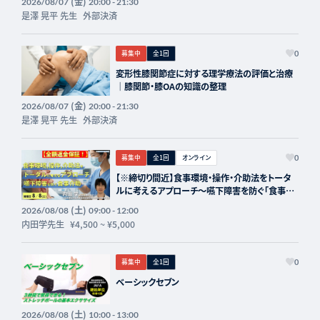
(金)
2026/08/07
20:00 - 21:30
是澤 晃平 先生
外部決済
募集中
全1回
0
変形性膝関節症に対する理学療法の評価と治療
｜膝関節・膝OAの知識の整理
(金)
2026/08/07
20:00 - 21:30
是澤 晃平 先生
外部決済
募集中
全1回
オンライン
0
【※締切り間近】食事環境・操作・介助法をトータ
ルに考えるアプローチ～嚥下障害を防ぐ「食事介
助」の実際～講師：内田学先生【主催：セラピスト
(土)
2026/08/08
09:00 - 12:00
フォーライフ】
内田学先生
¥4,500
~
¥5,000
募集中
全1回
0
ベーシックセブン
(土)
2026/08/08
10:00 - 13:00