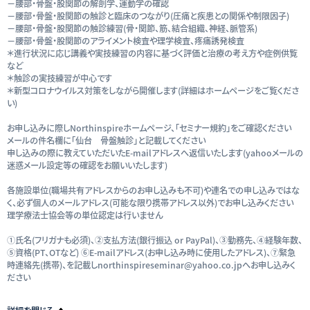
－腰部・骨盤・股関節の解剖学、運動学の確認
－腰部・骨盤・股関節の触診と臨床のつながり(圧痛と疾患との関係や制限因子)
－腰部・骨盤・股関節の触診練習(骨・関節、筋、結合組織、神経、脈管系)
－腰部・骨盤・股関節のアライメント検査や理学検査、疼痛誘発検査
＊進行状況に応じ講義や実技練習の内容に基づく評価と治療の考え方や症例供覧
など
＊触診の実技練習が中心です
＊新型コロナウイルス対策をしながら開催します(詳細はホームページをご覧くださ
い)
お申し込みに際しNorthinspireホームページ、「セミナー規約」をご確認ください
メールの件名欄に「仙台 骨盤触診」と記載してください
申し込みの際に教えていただいたE-mailアドレスへ返信いたします(yahooメールの
迷惑メール設定等の確認をお願いいたします)
各施設単位(職場共有アドレスからのお申し込みも不可)や連名での申し込みではな
く、必ず個人のメールアドレス(可能な限り携帯アドレス以外)でお申し込みください
理学療法士協会等の単位認定は行いません
①氏名(フリガナも必須)、②支払方法(銀行振込 or PayPal)、③勤務先、④経験年数、
⑤資格(PT、OTなど) ⑥E-mailアドレス(お申し込み時に使用したアドレス)、⑦緊急
時連絡先(携帯)、を記載しnorthinspireseminar@yahoo.co.jpへお申し込みく
ださい