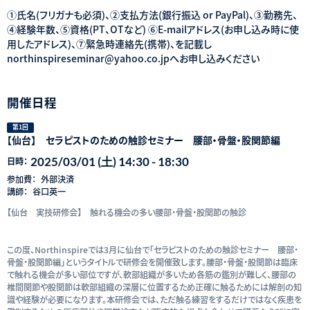
①氏名(フリガナも必須)、②支払方法(銀行振込 or PayPal)、③勤務先、
④経験年数、⑤資格(PT、OTなど) ⑥E-mailアドレス(お申し込み時に使
用したアドレス)、⑦緊急時連絡先(携帯)、を記載し
northinspireseminar@yahoo.co.jpへお申し込みください
開催日程
第1回
【仙台】 セラピストのための触診セミナー 腰部・骨盤・股関節編
2025/03/01 (土) 14:30 - 18:30
日時：
参加費：
外部決済
講師：
谷口英一
【仙台 実技研修会】 触れる機会の多い腰部・骨盤・股関節の触診
この度、Northinspireでは3月に仙台で「セラピストのための触診セミナー 腰部・
骨盤・股関節編」というタイトルで研修会を開催致します。腰部・骨盤・股関節は臨床
で触れる機会が多い部位ですが、軟部組織が多いため各筋の鑑別が難しく、腰部の
椎間関節や股関節は軟部組織の深層に位置するため正確に触るためには解剖の知
識や経験が必要になります。本研修会では、ただ触る練習をするだけではなく疾患を