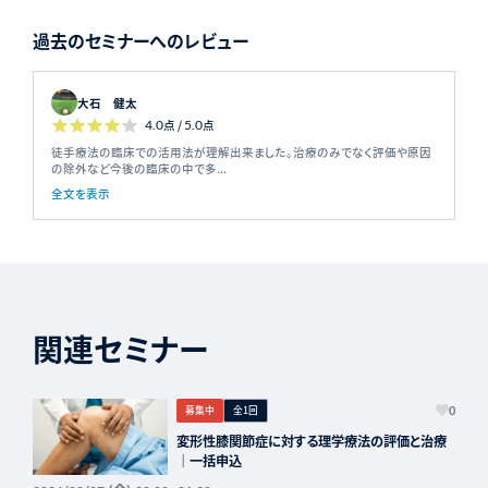
過去のセミナーへのレビュー
大石 健太
4.0
点 /
5.0
点
徒手療法の臨床での活用法が理解出来ました。治療のみでなく評価や原因
の除外など今後の臨床の中で多...
全文を表示
関連セミナー
募集中
全1回
0
変形性膝関節症に対する理学療法の評価と治療
｜一括申込