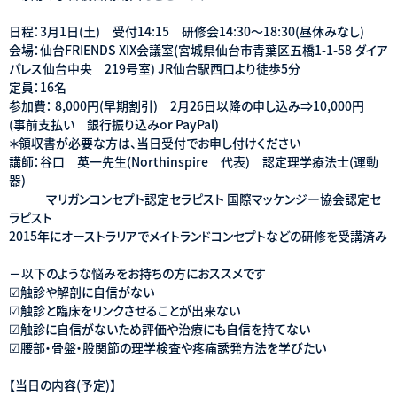
日程：3月1日(土) 受付14:15 研修会14:30～18:30(昼休みなし)
会場：仙台FRIENDS XIX会議室(宮城県仙台市青葉区五橋1-1-58 ダイア
パレス仙台中央 219号室) JR仙台駅西口より徒歩5分
定員：16名
参加費： 8,000円(早期割引) 2月26日以降の申し込み⇒10,000円
(事前支払い 銀行振り込みor PayPal)
＊領収書が必要な方は、当日受付でお申し付けください
講師：谷口 英一先生(Northinspire 代表) 認定理学療法士(運動
器)
マリガンコンセプト認定セラピスト 国際マッケンジー協会認定セ
ラピスト
2015年にオーストラリアでメイトランドコンセプトなどの研修を受講済み
－以下のような悩みをお持ちの方におススメです
☑触診や解剖に自信がない
☑触診と臨床をリンクさせることが出来ない
☑触診に自信がないため評価や治療にも自信を持てない
☑腰部・骨盤・股関節の理学検査や疼痛誘発方法を学びたい
【当日の内容(予定)】