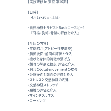
【実技研修 in 東京 第10期】
【日時】
4月19・20日（土日）
・自律神経セラピストBasicコース①−4
『脊椎・胸郭・骨盤の評価と介入』
【今回の内容】
・症例紹介(アトピー性皮膚炎)
・胸郭後面･前面の評価と介入
・症状と身体的特徴の繋げ方
・鎖骨の解剖と動き､評価と介入
・胸郭のtotal-movementの誘導
・骨盤後面と前面の評価と介入
・ストレスと交感神経の亢進
・交感神経ストレッチ
・頚椎の評価と介入
・マインドフルネス
・コーピング