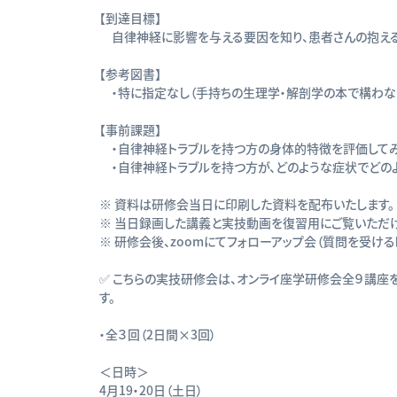
【到達目標】
自律神経に影響を与える要因を知り、患者さんの抱える
【参考図書】
・特に指定なし（手持ちの生理学・解剖学の本で構わな
【事前課題】
・自律神経トラブルを持つ方の身体的特徴を評価してみ
・自律神経トラブルを持つ方が、どのような症状でどのよ
※ 資料は研修会当日に印刷した資料を配布いたします。
※ 当日録画した講義と実技動画を復習用にご覧いただけ
※ 研修会後、zoomにてフォローアップ会（質問を受ける
✅ こちらの実技研修会は、オンライ座学研修会全９講座
す。
・全３回（2日間×3回）
＜日時＞
4月19・20日（土日）