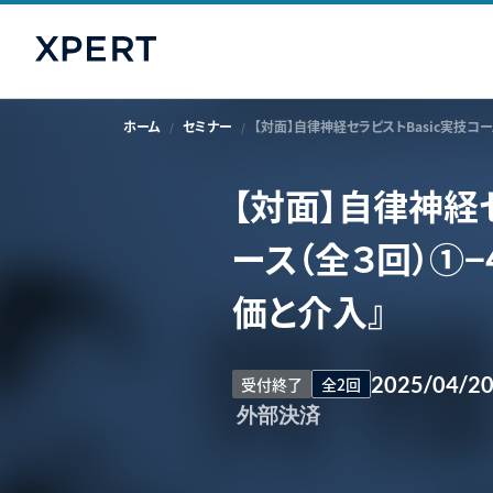
ホーム
セミナー
【対面】自律神経セラピストBasic実技コ
【対面】自律神経セ
ース（全３回）①−
価と介入』
2025/04/2
受付終了
全2回
外部決済