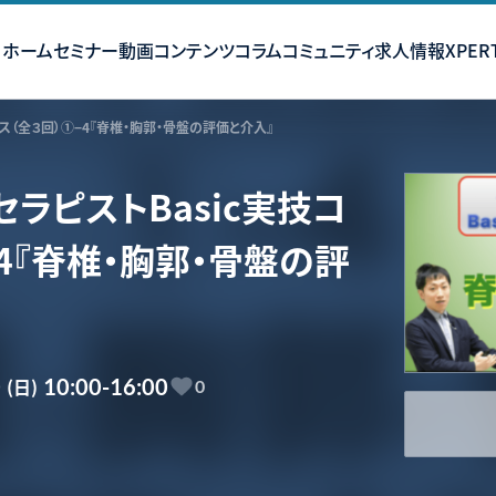
ホーム
セミナー
動画コンテンツ
コラム
コミュニティ
求人情報
XPERT
ース（全３回）①−4『脊椎・胸郭・骨盤の評価と介入』
ラピストBasic実技コ
4『脊椎・胸郭・骨盤の評
0
(日)
10:00-16:00
0