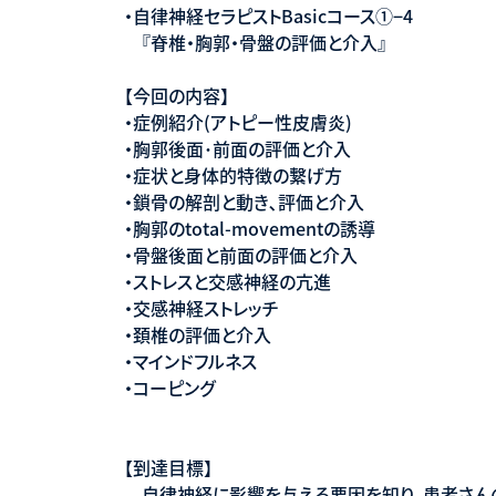
・自律神経セラピストBasicコース①−4
『脊椎・胸郭・骨盤の評価と介入』
【今回の内容】
・症例紹介(アトピー性皮膚炎)
・胸郭後面･前面の評価と介入
・症状と身体的特徴の繋げ方
・鎖骨の解剖と動き､評価と介入
・胸郭のtotal-movementの誘導
・骨盤後面と前面の評価と介入
・ストレスと交感神経の亢進
・交感神経ストレッチ
・頚椎の評価と介入
・マインドフルネス
・コーピング
【到達目標】
自律神経に影響を与える要因を知り、患者さん