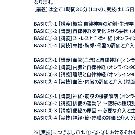
なります。
［講義］は全て１時間３０分（1コマ）、実技は１.５
BASIC①-1 ［講義］概論 自律神経の解剖・生理学 
BASIC①-2 ［講義］自律神経を変化させる要因 (
BASIC①-3 ［講義］ストレスと自律神経 (オンライン
BASIC①-4 ［実技］脊椎･胸郭･骨盤の評価と介入 
BASIC②-1 ［講義］血管(血流)と自律神経 (オンラ
BASIC②-2 ［講義］内臓と自律神経 (オンライン9
BASIC②-3 ［講義］睡眠と自律神経 (オンライン9
BASIC②-4 ［実技］血管・内臓の評価と介入 (対面
BASIC③-1 ［講義］神経・筋膜の機能解剖 (オンラ
BASIC③-2 ［講義］排便の運動学 〜便秘の種類別
BASIC③-3 ［講義］便秘の原因 〜必要な介入と
BASIC③-4 ［実技］神経・筋・筋膜の評価と介入
※［実技］につきましては、①・②・③におけるそ