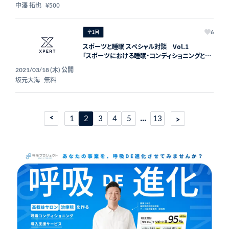
中澤 拓也
¥500
全1回
6
スポーツと睡眠 スペシャル対談 Vol.1
「スポーツにおける睡眠・コンディショニングと
は」
公開
2021/03/18 (木)
坂元大海
無料
...
1
2
3
4
5
13