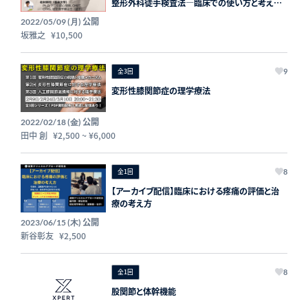
整形外科徒手検査法―臨床での使い方と考え方
―】
公開
2022/05/09 (月)
坂雅之
¥10,500
全3回
9
変形性膝関節症の理学療法
公開
2022/02/18 (金)
田中 創
¥2,500
~
¥6,000
全1回
8
【アーカイブ配信】臨床における疼痛の評価と治
療の考え方
公開
2023/06/15 (木)
新谷彰友
¥2,500
全1回
8
股関節と体幹機能