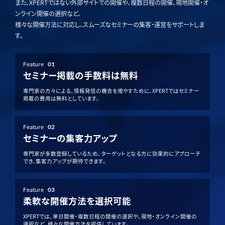
また、XPERTではない外部サイトでの開催や、複数日程の開催、現地開催・オ
ンライン開催の選択など、
様々な開催方法に対応し、スムーズなセミナーの集客・運営をサポートしま
す。
Feature
01
セミナー掲載の手数料は無料
専門家の方々による、情報発信の機会を増やすために、XPERTではセミナー
掲載の費用は無料としています。
Feature
02
セミナーの集客力アップ
専門家が多数登録しているため、ターゲットとなる方に効果的にアプローチ
でき、集客力アップが期待できます。
Feature
03
柔軟な開催方法を選択可能
XPERTでは、単日開催・複数日程の開催の選択や、現地・オンライン開催の
選択など、様々な開催方法を提供しています。