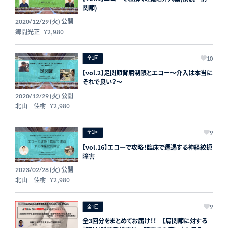
関節)
公開
2020/12/29 (火)
郷間光正
¥2,980
全1回
10
【vol.2】足関節背屈制限とエコー〜介入は本当に
それで良い？〜
公開
2020/12/29 (火)
北山 佳樹
¥2,980
全1回
9
【vol.16】エコーで攻略！臨床で遭遇する神経絞扼
障害
公開
2023/02/28 (火)
北山 佳樹
¥2,980
全1回
9
全3回分をまとめてお届け！！ 【肩関節に対する