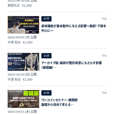
公開
2022/04/10 (日)
郷間光正
¥2,980
全1回
6
身体機能が基本動作に与える影響〜胸郭・下肢を
中心に〜
公開
2022/03/07 (月)
中澤 拓也
¥1,500
全1回
6
アーカイブ版：胸郭が整形疾患にもたらす影響
（基礎編）
〜胸郭の動きの構成要素の理解をもとに紐解く〜
公開
2021/10/24 (日)
中澤 拓也
¥1,000
全1回
6
ワンコインセミナー：膝関節
基礎から改めて考える
〜膝関節を曲げることで得られる情報とは〜
公開
2021/10/21 (木)