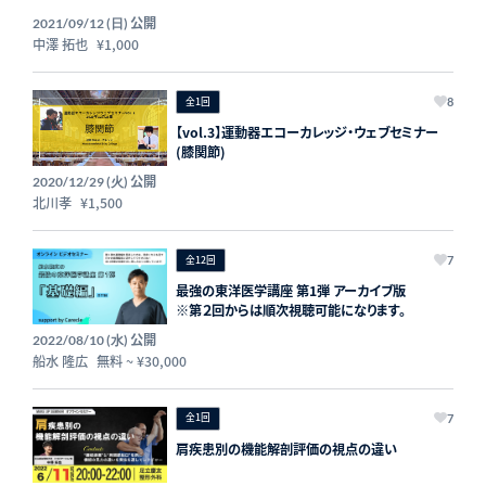
公開
2021/09/12 (日)
中澤 拓也
¥1,000
全1回
8
【vol.3】運動器エコーカレッジ・ウェブセミナー
(膝関節)
公開
2020/12/29 (火)
北川孝
¥1,500
全12回
7
最強の東洋医学講座 第1弾 アーカイブ版
※第２回からは順次視聴可能になります。
公開
2022/08/10 (水)
船水 隆広
無料
~
¥30,000
全1回
7
肩疾患別の機能解剖評価の視点の違い