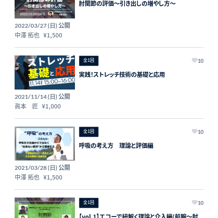
肘関節の評価〜引き出しの増やし方〜
公開
2022/03/27 (日)
中澤 拓也
¥1,500
全1回
10
実践！ストレッチ技術の基礎と応用
公開
2021/11/14 (日)
眞本 匠
¥1,000
全1回
10
呼吸の考え方 理論と評価編
公開
2021/03/28 (日)
中澤 拓也
¥1,500
全1回
10
【vol.1】エコーで紐解く理論と介入編(前腕～肘