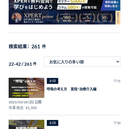
検索結果：
261
件
22-42 / 261
件
全1回
11
呼吸の考え方 実技・治療介入編
公開
2021/03/28 (日)
中澤 拓也
¥1,500
全1回
10