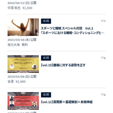
公開
2022/06/12 (日)
中澤 拓也
¥1,500
全1回
7
スポーツと睡眠 スペシャル対談 Vol.2
「スポーツにおける睡眠・コンディショニングと
は」
公開
2021/03/18 (木)
坂元大海
無料
全1回
6
【vol.15】腰痛に対する姿勢を正す
公開
2023/01/08 (日)
谷澤
¥2,980
全1回
6
【vol.11】肩関節×基礎解剖×末梢神経