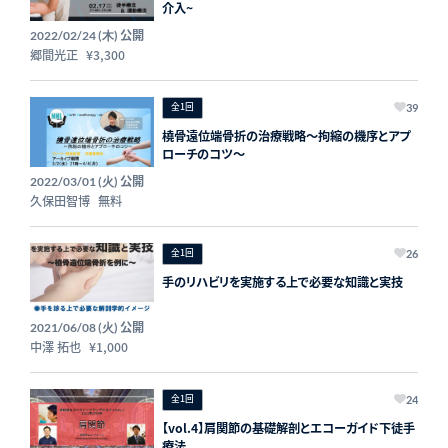
介入~
公開
2022/02/24 (木)
郷間光正
¥3,300
全1回
39
橈骨遠位端骨折の治療戦略～拘縮の機序とアプ
ローチのコツ～
公開
2022/03/01 (火)
久保田智博
無料
全1回
26
手のリハビリを実施する上で必要な知識と実技
公開
2021/06/08 (火)
中澤 拓也
¥1,000
全1回
24
【vol.4】肩関節の基礎解剖とエコーガイド下徒手
療法