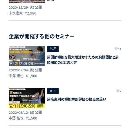
公開
2020/12/29 (火)
志水康太
¥2,980
企業が開催する他のセミナー
全1回
11
肩関節機能を最大限活かすための胸鎖関節と肩
鎖関節のととのえ方
公開
2022/07/04 (月)
中澤 拓也
¥1,500
全1回
7
肩疾患別の機能解剖評価の視点の違い
公開
2022/06/12 (日)
中澤 拓也
¥1,500