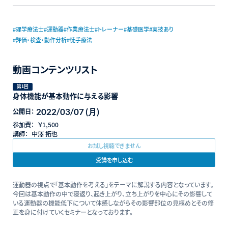
#理学療法士
#運動器
#作業療法士
#トレーナー
#基礎医学
#実技あり
#評価・検査・動作分析
#徒手療法
動画コンテンツリスト
第1回
身体機能が基本動作に与える影響
2022/03/07 (月)
公開日：
参加費：
￥1,500
講師：
中澤 拓也
お試し視聴できません
受講を申し込む
運動器の視点で「基本動作を考える」をテーマに解説する内容となっています。
今回は基本動作の中で寝返り、起き上がり、立ち上がりを中心にその影響して
いる運動器の機能低下について体感しながらその影響部位の見極めとその修
正を身に付けていくセミナーとなっております。