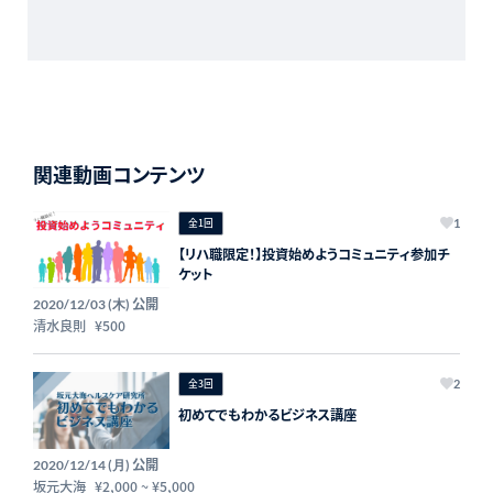
関連動画コンテンツ
全1回
1
【リハ職限定！】投資始めようコミュニティ参加チ
ケット
公開
2020/12/03 (木)
清水良則
¥500
全3回
2
初めてでもわかるビジネス講座
公開
2020/12/14 (月)
坂元大海
¥2,000
~
¥5,000