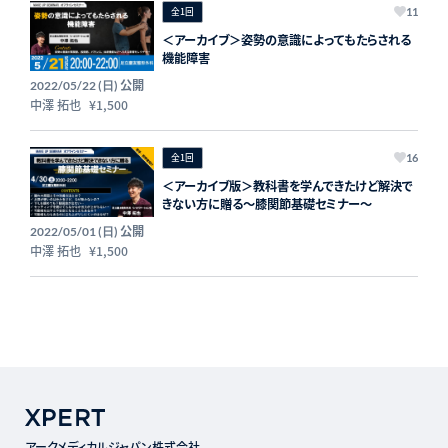
全1回
11
＜アーカイブ＞姿勢の意識によってもたらされる
機能障害
公開
2022/05/22 (日)
中澤 拓也
¥1,500
全1回
16
＜アーカイブ版＞教科書を学んできたけど解決で
きない方に贈る〜膝関節基礎セミナー〜
公開
2022/05/01 (日)
中澤 拓也
¥1,500
アークメディカルジャパン株式会社