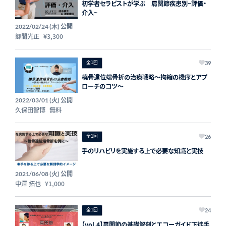
初学者セラピストが学ぶ 肩関節疾患別~評価・
介入~
公開
2022/02/24 (木)
郷間光正
¥3,300
全1回
39
橈骨遠位端骨折の治療戦略～拘縮の機序とアプ
ローチのコツ～
公開
2022/03/01 (火)
久保田智博
無料
全1回
26
手のリハビリを実施する上で必要な知識と実技
公開
2021/06/08 (火)
中澤 拓也
¥1,000
全1回
24
【vol.4】肩関節の基礎解剖とエコーガイド下徒手