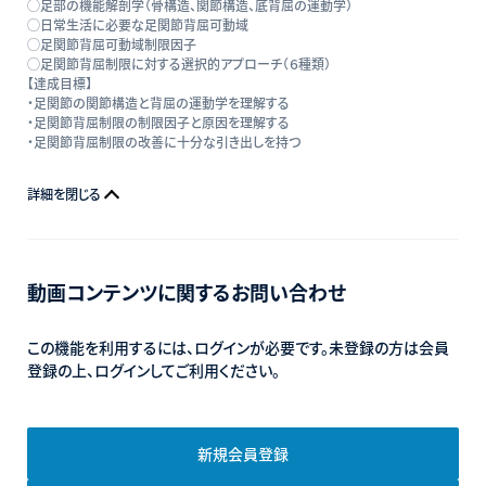
◯足部の機能解剖学（骨構造、関節構造、底背屈の運動学）
◯日常生活に必要な足関節背屈可動域
◯足関節背屈可動域制限因子
◯足関節背屈制限に対する選択的アプローチ（６種類）
【達成目標】
・足関節の関節構造と背屈の運動学を理解する
・足関節背屈制限の制限因子と原因を理解する
・足関節背屈制限の改善に十分な引き出しを持つ
詳細を閉じる
動画コンテンツに関するお問い合わせ
この機能を利用するには、ログインが必要です。未登録の方は会員
登録の上、ログインしてご利用ください。
新規会員登録