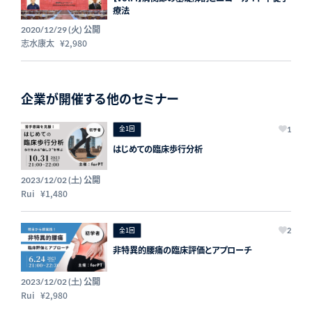
療法
公開
2020/12/29 (火)
志水康太
¥2,980
企業が開催する他のセミナー
全1回
1
はじめての臨床歩行分析
公開
2023/12/02 (土)
Rui
¥1,480
全1回
2
非特異的腰痛の臨床評価とアプローチ
公開
2023/12/02 (土)
Rui
¥2,980