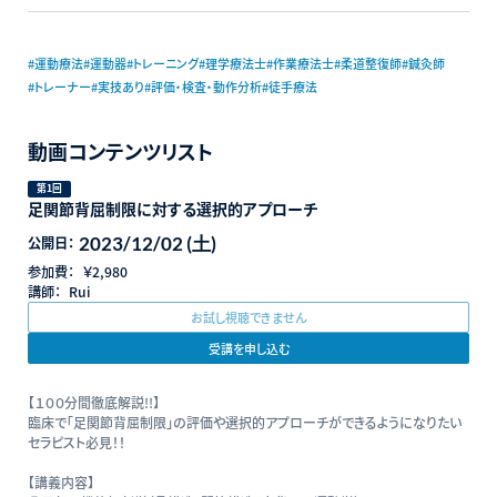
#運動療法
#運動器
#トレーニング
#理学療法士
#作業療法士
#柔道整復師
#鍼灸師
#トレーナー
#実技あり
#評価・検査・動作分析
#徒手療法
動画コンテンツリスト
第1回
足関節背屈制限に対する選択的アプローチ
2023/12/02 (土)
公開日：
参加費：
￥2,980
講師：
Rui
お試し視聴できません
受講を申し込む
【１００分間徹底解説!!】
臨床で「足関節背屈制限」の評価や選択的アプローチができるようになりたい
セラピスト必見！！
【講義内容】