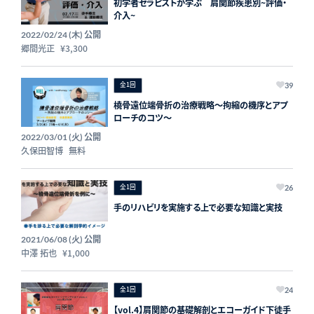
初学者セラピストが学ぶ 肩関節疾患別~評価・
介入~
公開
2022/02/24 (木)
郷間光正
¥3,300
全1回
39
橈骨遠位端骨折の治療戦略～拘縮の機序とアプ
ローチのコツ～
公開
2022/03/01 (火)
久保田智博
無料
全1回
26
手のリハビリを実施する上で必要な知識と実技
公開
2021/06/08 (火)
中澤 拓也
¥1,000
全1回
24
【vol.4】肩関節の基礎解剖とエコーガイド下徒手