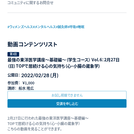
コミュニティに関するお問合せ
#ウィメンズヘルス
#メンタルヘルス
#鍼灸師
#呼吸
#睡眠
動画コンテンツリスト
第1回
最強の東洋医学講座〜基礎編〜（学生コース） Vol.6：2月27日
（日）TOPで居続ける心の気持ち（心・小腸の蔵象学）
2022/02/28 (月)
公開日：
参加費：
￥1,000
講師：
船水 隆広
お試し視聴できません
受講を申し込む
2月27日に行われた最強の東洋医学講座〜基礎編〜
TOPで居続ける心の気持ち（心・小腸の蔵象学）
こちらの動画を見ることができます。