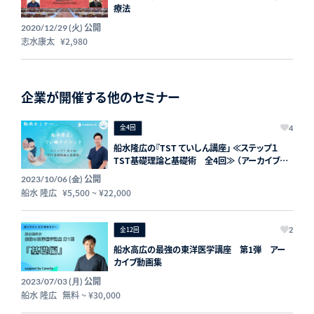
療法
公開
2020/12/29 (火)
志水康太
¥2,980
企業が開催する他のセミナー
全4回
4
船水隆広の『TST ていしん講座」 ≪ステップ１
TST基礎理論と基礎術 全4回≫ （アーカイブ付
で後から何回でも復習できる！）
公開
2023/10/06 (金)
船水 隆広
¥5,500
~
¥22,000
全12回
2
船水高広の最強の東洋医学講座 第1弾 アー
カイブ動画集
公開
2023/07/03 (月)
船水 隆広
無料
~
¥30,000