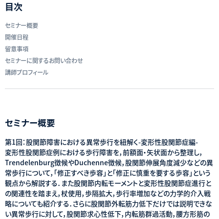
目次
セミナー概要
開催日程
留意事項
セミナーに関するお問い合わせ
講師プロフィール
セミナー概要
第1回：股関節障害における異常歩行を紐解く-変形性股関節症編-
変形性股関節症例における歩行障害を，前額面・矢状面から整理し，
Trendelenburg徴候やDuchenne徴候，股関節伸展角度減少などの異
常歩行について，「修正すべき歩容」と「修正に慎重を要する歩容」という
観点から解説する．また股関節内転モーメントと変形性股関節症進行と
の関連性を踏まえ，杖使用，歩隔拡大，歩行率増加などの力学的介入戦
略についても紹介する．さらに股関節外転筋力低下だけでは説明できな
い異常歩行に対して，股関節求心性低下，内転筋群過活動，腰方形筋の