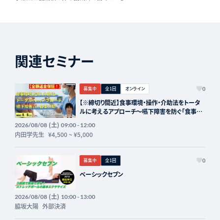
関連セミナー
募集中
全1回
オンライン
0
【※締切り間近】食事環境・操作・介助法をトータ
ルに考えるアプローチ～嚥下障害を防ぐ「食事介
助」の実際～講師：内田学先生【主催：セラピスト
(土)
2026/08/08
09:00 - 12:00
フォーライフ】
内田学先生
¥4,500
~
¥5,000
募集中
全1回
0
ベーシックセブン
(土)
2026/08/08
10:00 - 13:00
脇坂大陽
外部決済