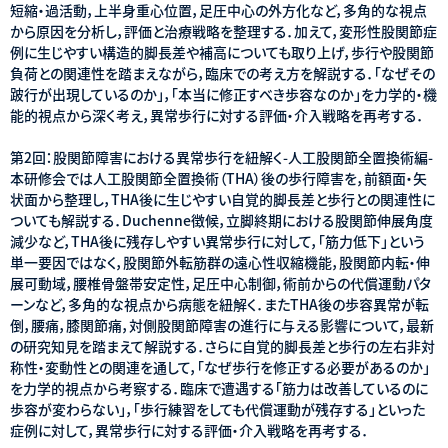
短縮・過活動，上半身重心位置，足圧中心の外方化など，多角的な視点
から原因を分析し，評価と治療戦略を整理する．加えて，変形性股関節症
例に生じやすい構造的脚長差や補高についても取り上げ，歩行や股関節
負荷との関連性を踏まえながら，臨床での考え方を解説する．「なぜその
跛行が出現しているのか」，「本当に修正すべき歩容なのか」を力学的・機
能的視点から深く考え，異常歩行に対する評価・介入戦略を再考する．
第2回：股関節障害における異常歩行を紐解く-人工股関節全置換術編-
本研修会では人工股関節全置換術（THA）後の歩行障害を，前額面・矢
状面から整理し，THA後に生じやすい自覚的脚長差と歩行との関連性に
ついても解説する．Duchenne徴候，立脚終期における股関節伸展角度
減少など，THA後に残存しやすい異常歩行に対して，「筋力低下」という
単一要因ではなく，股関節外転筋群の遠心性収縮機能，股関節内転・伸
展可動域，腰椎骨盤帯安定性，足圧中心制御，術前からの代償運動パタ
ーンなど，多角的な視点から病態を紐解く．またTHA後の歩容異常が転
倒，腰痛，膝関節痛，対側股関節障害の進行に与える影響について，最新
の研究知見を踏まえて解説する．さらに自覚的脚長差と歩行の左右非対
称性・変動性との関連を通して，「なぜ歩行を修正する必要があるのか」
を力学的視点から考察する．臨床で遭遇する「筋力は改善しているのに
歩容が変わらない」，「歩行練習をしても代償運動が残存する」といった
症例に対して，異常歩行に対する評価・介入戦略を再考する．