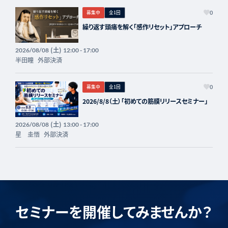
募集中
全1回
0
繰り返す頭痛を解く「感作リセット」アプローチ
(土)
2026/08/08
12:00 - 17:00
半田瞳
外部決済
募集中
全1回
0
2026/8/8（土）「初めての筋膜リリースセミナー」
(土)
2026/08/08
13:00 - 17:00
星 圭悟
外部決済
セミナーを開催してみませんか？