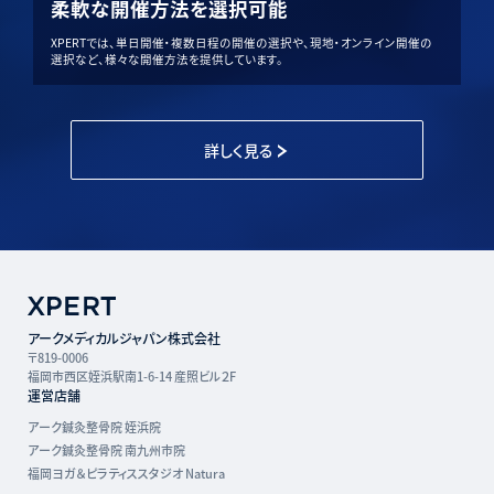
柔軟な開催方法を選択可能
XPERTでは、単日開催・複数日程の開催の選択や、現地・オンライン開催の
選択など、様々な開催方法を提供しています。
詳しく見る
アークメディカルジャパン株式会社
〒819-0006
福岡市西区姪浜駅南1-6-14 産照ビル２F
運営店舗
アーク鍼灸整骨院 姪浜院
アーク鍼灸整骨院 南九州市院
福岡ヨガ＆ピラティススタジオ Natura