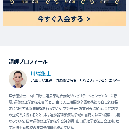
講師プロフィール
川端悠士
JA山口厚生連 周東総合病院 リハビリテーションセンター
理学療法士．JA山口厚生連周東総合病院リハビリテーションセンターに所
属．運動器理学療法を専門とし，主に人工股関節全置換術後の自覚的脚長
差に関連する臨床研究を行っている．学会発表・論文発表に加え，専門誌で
の査読を担当するとともに，運動器理学療法領域の書籍の執筆・編集にも携
わっている．日本運動器理学療法学会評議員，山口県理学療法士会理事．理
学療法士養成校の非常勤講師も務めている．