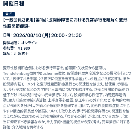
開催日程
第1回
【一般会員さま用】第1回：股関節障害における異常歩行を紐解く-変形
性股関節症編-
2026/08/10 (月) 20:00 - 21:30
日時：
開催場所：
オンライン
参加費：
￥1,980
講師：
川端悠士
変形性股関節症例における歩行障害を，前額面・矢状面から整理し，
Trendelenburg徴候やDuchenne徴候，股関節伸展角度減少などの異常歩行につ
いて，「修正すべき歩容」と「修正に慎重を要する歩容」という観点から解説する．また
股関節内転モーメントと変形性股関節症進行との関連性を踏まえ，杖使用，歩隔拡
大，歩行率増加などの力学的介入戦略についても紹介する．さらに股関節外転筋力
低下だけでは説明できない異常歩行に対して，股関節求心性低下，内転筋群過活
動，腰方形筋の短縮・過活動，上半身重心位置，足圧中心の外方化など，多角的な視
点から原因を分析し，評価と治療戦略を整理する．加えて，変形性股関節症例に生じ
やすい構造的脚長差や補高についても取り上げ，歩行や股関節負荷との関連性を踏
まえながら，臨床での考え方を解説する．「なぜその跛行が出現しているのか」，「本
当に修正すべき歩容なのか」を力学的・機能的視点から深く考え，異常歩行に対する
評価・介入戦略を再考する