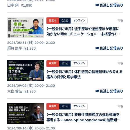
リハビリテーション
田中 創
¥1,980
見逃し配信あり
募集中
全1回
オンライン
0
【一般会員さま用】 徒手療法や運動療法が疼痛に
効かない時のコミュニケーション― 末梢感作（筋
膜）と中枢感作（運動恐怖も含む）―
(月)
2026/08/31
20:00 - 21:30
須賀 康平
¥1,980
見逃し配信あり
募集中
全1回
オンライン
0
【一般会員さま用】 体性感覚の情報処理から考える
痛みの評価と理学療法
(水)
2026/09/02
20:00 - 21:30
大住 倫弘
¥1,980
見逃し配信あり
募集中
全1回
オンライン
0
【一般会員さま用】 変形性膝関節症の運動連鎖を
再考する – Knee-Spine Syndromeの最新知見
と臨床応用 –
(水)
2026/09/16
20:00 - 21:30