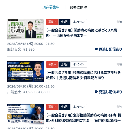
現在募集中
過去に開催
募集中
全1回
オンライン
0
【一般会員さま用】 関節痛の病態に基づくリハ戦
略 ―治療から予防まで―
(水)
2026/08/12
20:00 - 21:30
服部貴文
¥1,980
見逃し配信あり
募集中
全2回
オンライン
0
【一般会員さま用】股関節障害における異常歩行を
紐解く｜見逃し配信あり・資料配布あり
(月)
2026/08/10
20:00 - 21:30
川端悠士
¥1,980
~
¥2,800
見逃し配信あり
募集中
全1回
オンライン
1
【一般会員さま用】変形性膝関節症の病態・疼痛・機
能・外科療法を統合的に学ぶ ― 保存療法と術後回
復をつなぐ全5回プログラム ― 第5回：TKA前後の
(木)
2026/08/20
20:00 - 21:30