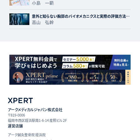
小島 一範
意外と知らない胸郭のバイオメカニクスと実際の評価方法に
ついて
高山 弘幹
アークメディカルジャパン株式会社
〒819-0006
福岡市西区姪浜駅南1-6-14 産照ビル２F
運営店舗
アーク鍼灸整骨院 姪浜院