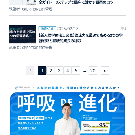
全ガイド｜3ステップで臨床に活かす観察のコツ
執筆者：XPERT(XPERT管理)
2026/02/13
医療・介護
1
【新人理学療法士必見】臨床力を最速で高める3つの学
習戦略と継続的成長の秘訣
執筆者：XPERT(XPERT管理)
...
1
2
3
4
5
20