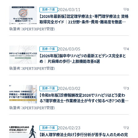
2026/03/11
医療・介護
0
【2026年最新版】認定理学療法士・専門理学療法士 資格
取得完全ガイド｜21分野・条件・費用・難易度を徹底解
説
執筆者：XPERT(XPERT管理)
2026/03/05
医療・介護
4
【2026年版】脳卒中リハビリの最新エビデンス完全まと
め｜ 片麻痺の歩行・上肢機能改善8選
執筆者：XPERT(XPERT管理)
2026/03/02
医療・介護
3
【令和8年版】診療報酬改定2026でリハビリはどう変わ
る？理学療法士・作業療法士が今すぐ知るべき7つの重要
変更点
執筆者：XPERT(XPERT管理)
2026/02/23
医療・介護
2
【新人理学療法士向け】歩行分析が苦手な人のための完