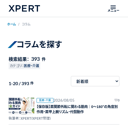
メニュー
ホーム
コラム
コラムを探す
検索結果：
393
件
カテゴリ：
医療・介護
1-20 / 393
件
2026/08/05
医療・介護
0
【保存版】肩関節外転に関わる筋肉｜0〜180°の角度別
作用・肩甲上腕リズム・代償動作
執筆者：XPERT(XPERT管理)