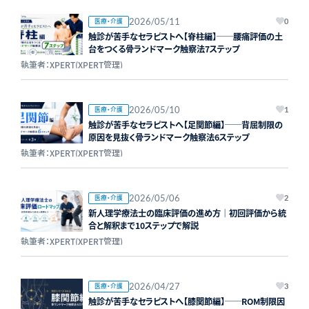
2026/05/11
医療・介護
0
触診が苦手なセラピストへ【脊柱編】──腰痛評価の土
台をつくる骨ランドマーク触察法7ステップ
執筆者：XPERT(XPERT管理)
2026/05/10
医療・介護
1
触診が苦手なセラピストへ【足関節編】──背屈制限の
原因を見抜く骨ランドマーク触察法6ステップ
執筆者：XPERT(XPERT管理)
2026/05/06
医療・介護
2
新人理学療法士の臨床評価の進め方｜初回評価から統
合と解釈まで10ステップで解説
執筆者：XPERT(XPERT管理)
2026/04/27
医療・介護
3
触診が苦手なセラピストへ【膝関節編】──ROM制限因