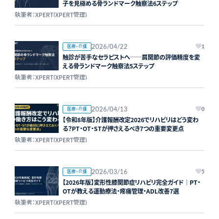
子を見極める骨ランドマーク触察法6ステップ
執筆者：XPERT(XPERT管理)
2026/04/22
医療・介護
1
触診が苦手なセラピストへ──肩関節の評価精度を変
える骨ランドマーク触察法5ステップ
執筆者：XPERT(XPERT管理)
2026/04/13
医療・介護
0
【令和8年版】介護報酬改定2026でリハビリはどう変わ
る？PT・OT・STが押さえるべき7つの重要変更点
執筆者：XPERT(XPERT管理)
2026/03/16
医療・介護
5
【2026年版】変形性膝関節症リハビリ完全ガイド｜PT・
OTが教える運動療法・疼痛管理・ADL改善7選
執筆者：XPERT(XPERT管理)