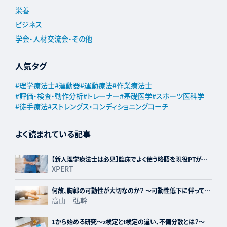
栄養
ビジネス
学会・人材交流会・その他
人気タグ
#
理学療法士
#
運動器
#
運動療法
#
作業療法士
#
評価・検査・動作分析
#
トレーナー
#
基礎医学
#
スポーツ医科学
#
徒手療法
#
ストレングス・コンディショニングコーチ
よく読まれている記事
【新人理学療法士は必見】臨床でよく使う略語を現役PTが紹
介！
XPERT
何故、胸郭の可動性が大切なのか？ ～可動性低下に伴って生
じる障害とあわせて解説～
高山 弘幹
1から始める研究〜z検定とt検定の違い、不偏分散とは？〜