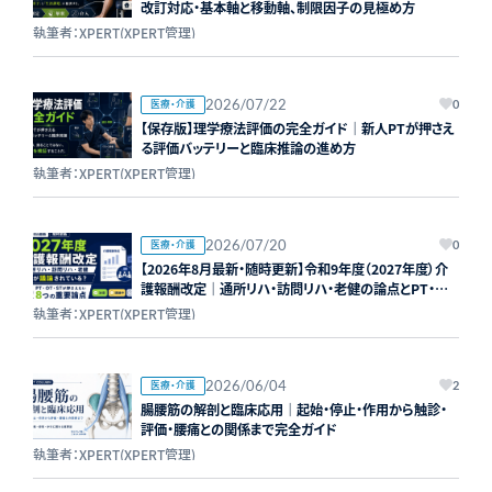
改訂対応・基本軸と移動軸、制限因子の見極め方
執筆者：XPERT(XPERT管理)
2026/07/22
医療・介護
0
【保存版】理学療法評価の完全ガイド｜新人PTが押さえ
る評価バッテリーと臨床推論の進め方
執筆者：XPERT(XPERT管理)
2026/07/20
医療・介護
0
【2026年8月最新・随時更新】令和9年度（2027年度）介
護報酬改定｜通所リハ・訪問リハ・老健の論点とPT・
OT・STへの影響
執筆者：XPERT(XPERT管理)
2026/06/04
医療・介護
2
腸腰筋の解剖と臨床応用｜起始・停止・作用から触診・
評価・腰痛との関係まで完全ガイド
執筆者：XPERT(XPERT管理)