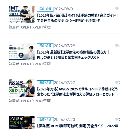
2026/08/01
医療・介護
0
【2026年版・保存版】MMT（徒手筋力検査）完全ガイド｜
学会連合版の変更点・0〜5判定・代償動作
執筆者：XPERT(XPERT管理)
2026/07/29
医療・介護
0
【2026年最新版】理学療法の症例報告の書き方｜
PhyCARE 35項目と発表前チェックリスト
執筆者：XPERT(XPERT管理)
2026/07/27
医療・介護
0
【2026年対応】AWGS 2025でサルコペニア診断はどう
変わった？理学療法士が押さえる評価フローとカットオ
フ値
執筆者：XPERT(XPERT管理)
2026/07/23
医療・介護
0
【保存版】ROM（関節可動域）測定 完全ガイド｜2022年