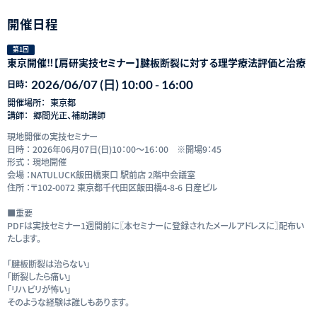
開催日程
第1回
東京開催‼【肩研実技セミナー】腱板断裂に対する理学療法評価と治療
2026/06/07 (日) 10:00 - 16:00
日時：
開催場所：
東京都
講師：
郷間光正、補助講師
現地開催の実技セミナー
日時 ： 2026年06月07日(日)10：00～16：00 ※開場9：45
形式 ： 現地開催
会場 ：NATULUCK飯田橋東口 駅前店 2階中会議室
住所 ：〒102-0072 東京都千代田区飯田橋4-8-6 日産ビル
■重要
PDFは実技セミナー1週間前に〖本セミナーに登録されたメールアドレスに〗配布い
たします。
「腱板断裂は治らない」
「断裂したら痛い」
「リハビリが怖い」
そのような経験は誰しもあります。