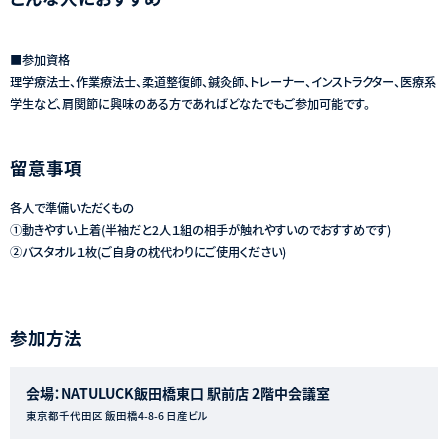
■参加資格
理学療法士、作業療法士、柔道整復師、鍼灸師、トレーナー、インストラクター、医療系
学生など、肩関節に興味のある方であればどなたでもご参加可能です。
留意事項
各人で準備いただくもの
①動きやすい上着(半袖だと2人１組の相手が触れやすいのでおすすめです)
②バスタオル１枚(ご自身の枕代わりにご使用ください)
参加方法
会場：NATULUCK飯田橋東口 駅前店 2階中会議室
東京都千代田区 飯田橋4-8-6 日産ビル