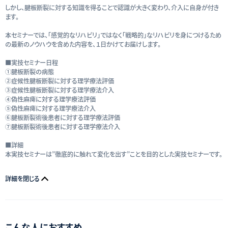
しかし、腱板断裂に対する知識を得ることで認識が大きく変わり、介入に自身が付き
ます。
本セミナーでは、「感覚的なリハビリ」ではなく「戦略的」なリハビリを身につけるため
の最新のノウハウを含めた内容を、１日かけてお届けします。
■実技セミナー日程
➀腱板断裂の病態
②症候性腱板断裂に対する理学療法評価
③症候性腱板断裂に対する理学療法介入
④偽性麻痺に対する理学療法評価
⑤偽性麻痺に対する理学療法介入
⑥腱板断裂術後患者に対する理学療法評価
⑦腱板断裂術後患者に対する理学療法介入
■詳細
本実技セミナーは”徹底的に触れて変化を出す”ことを目的とした実技セミナーです。
詳細を閉じる
こんな人におすすめ