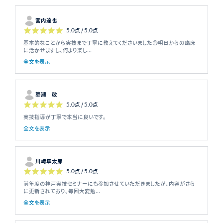
宮内達也
5.0
点 /
5.0
点
基本的なことから実技まで丁寧に教えてくださいました😊明日からの臨床
に活かせますし、何より楽し...
全文を表示
簗瀬 敬
5.0
点 /
5.0
点
実技指導が丁寧で本当に良いです。
全文を表示
川崎隼太郎
5.0
点 /
5.0
点
前年度の神戸実技セミナーにも参加させていただきましたが、内容がさら
に更新されており、毎回大変勉...
全文を表示