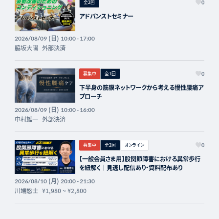
全2回
0
アドバンストセミナー
(日)
2026/08/09
10:00 - 17:00
脇坂大陽
外部決済
募集中
全1回
0
下半身の筋膜ネットワークから考える慢性腰痛ア
プローチ
(日)
2026/08/09
10:00 - 16:00
中村雄一
外部決済
募集中
全2回
オンライン
0
【一般会員さま用】股関節障害における異常歩行
を紐解く｜見逃し配信あり・資料配布あり
(月)
2026/08/10
20:00 - 21:30
川端悠士
¥1,980
~
¥2,800