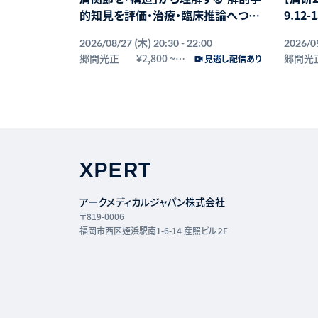
的知見を評価・治療・臨床推論へつな
9.12-
げる-
(木)
2026/08/27
20:30 - 22:00
2026/0
郷間光正
¥2,800
~
郷間光
見逃し配信あり
¥3,300
アークメディカルジャパン株式会社
〒819-0006
福岡市西区姪浜駅南1-6-14 産照ビル２F