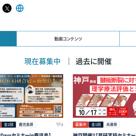
𝕏
Web
ペ
サ
ー
イ
ジ
ト
動画コンテンツ
現在募集中
過去に開催
全2回
鹿児島県
募集中
全1回
兵庫県
2
Daysセミナーin鹿児島】
神戸開催‼【肩研実技セミナー