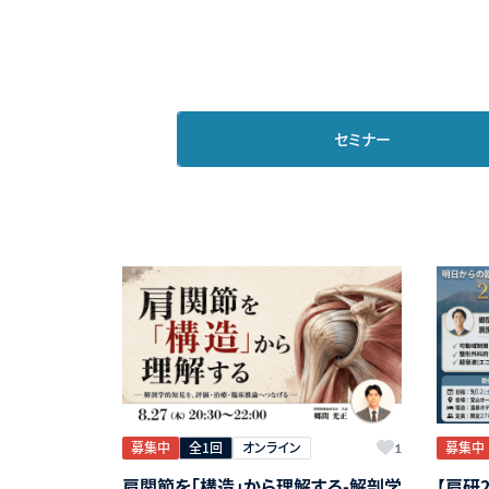
セミナー
募集中
全1回
オンライン
募集中
1
肩関節を「構造」から理解する-解剖学
【肩研2