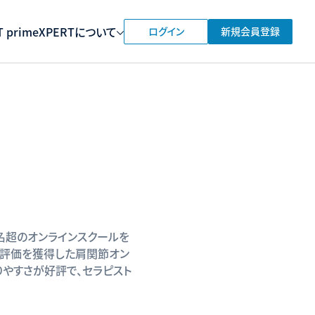
 prime
XPERTについて
ログイン
新規会員登録
名超のオンラインスクールを
で高評価を獲得した肩関節オン
りやすさが好評で、セラピスト